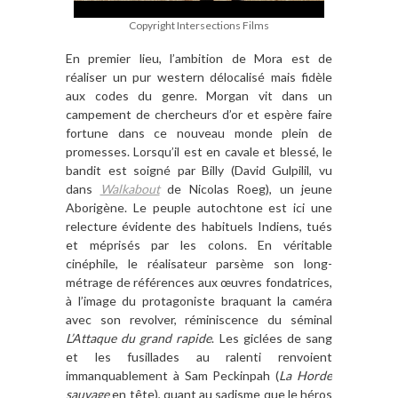
Copyright Intersections Films
En premier lieu, l
’
ambition de Mora est de
ré
aliser un pur western d
é
localis
é
mais fid
è
le
aux codes du genre. Morgan vit dans un
campement de chercheurs d
’
or et esp
è
re faire
fortune dans ce nouveau monde plein de
promesses. Lorsqu
’
il est en cavale et blessé, le
bandit est soigné par Billy (David Gulpilil, vu
dans
Walkabout
de Nicolas Roeg), un jeune
Aborig
è
ne. Le peuple autochtone est ici une
relecture évidente des habituels Indiens, tués
et méprisés par les colons. En véritable
cinéphile, le réalisateur
parsè
me son long-
m
étrage de ré
f
érences aux œuvres fondatrices,
à l
’
image du protagoniste braquant la caméra
avec son revolver, réminiscence du sé
minal
L
’
Attaque du grand rapide
. Les giclées de sang
et les fusillades au ralenti renvoient
immanquablement
à Sam Peckinpah (
La Horde
sauvage
en t
ê
te), quant au
sadisme que le héros