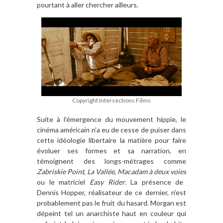
pourtant
à
aller chercher ailleurs.
Copyright Intersections Films
Suite
à l
’émergence du mouvement hippie, le
ciné
ma am
éricain n
’
a eu de cesse de puiser dans
cette idéologie libertaire la mati
è
re pour faire
évoluer ses formes et sa narration, en
témoignent des longs-métrages comme
Zabriskie Point
,
La Vallé
e
,
Macadam
à
deux voies
ou le matriciel
Easy Rider
. La pr
ésence de
Dennis Hopper, réalisateur de ce dernier, n
’
est
probablement pas le fruit du hasard. Morgan est
dépeint tel un anarchiste haut en couleur qui