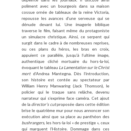
poliment avec un bourgeois dans sa maison
cossue ornée de tableaux de la reine Victoria,
repousse les avances d
’
une serveuse qui se
dénude devant lui. Une imagerie biblique
traverse le film, faisant même du protagoniste
un simulacre christique. Ainsi, ce serpent qui
surgit dans le cadre
à
de nombreuses reprises,
ou ces plans du héros, les bras en croix,
appuient ce parall
è
le, jusqu’à
l
’
ultime image,
authentique cliché mortuaire du hors-la-loi,
évoquant le tableau
La Lamentation sur le Christ
mort
d
’
Andrea Mantegna. Dè
s l
’
introduction,
son histoire est contée au spectateur par
William Henry Manwaring (Jack Thomson), le
policier qui le traque sans rel
â
che, devenu
narrateur qui s
’
exprime face caméra. Cet ajout
de la
director
’
s cut
proposée dans cette édition
brise le quatri
è
me mur pour nous annoncer son
exécution ainsi que sa place au panthéon des
bushrangers
, les hors-la-loi «
de prestige
»
, ceux
qui marquent l
’
Histoire. Dommage dans ces