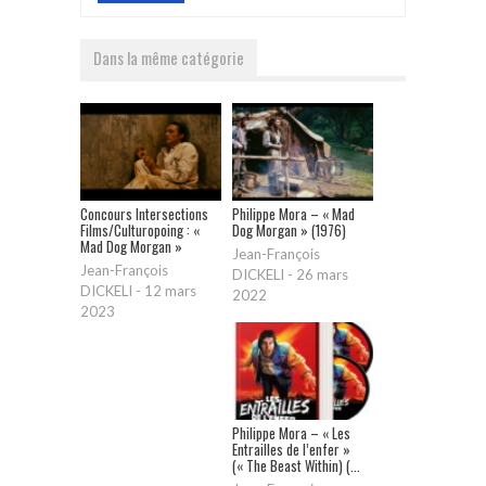
Dans la même catégorie
Concours Intersections
Philippe Mora – « Mad
Films/Culturopoing : «
Dog Morgan » (1976)
Mad Dog Morgan »
Jean-François
Jean-François
DICKELI
-
26 mars
DICKELI
-
12 mars
2022
2023
Philippe Mora – « Les
Entrailles de l’enfer »
(« The Beast Within) (...