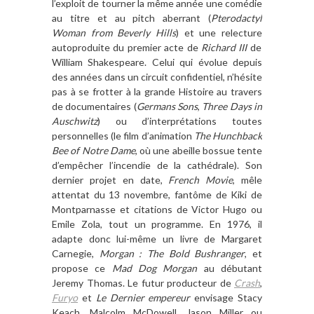
l
’
exploit de tourner la m
ê
me ann
ée une comédie
au titre et au pitch aberrant (
Pterodactyl
Woman from Beverly Hills
) et une relecture
autoproduite du premier acte de
Richard III
de
William Shakespeare. Celui qui évolue depuis
des années dans un circuit confidentiel, n
’
h
ésite
pas
à
se frotter
à
la grande Histoire au travers
de documentaires (
Germans Sons
,
Three Days in
Auschwitz
) ou d
’
interpr
étations toutes
personnelles (le film d
’
animation
The Hunchback
Bee of Notre Dame
, o
ù
une abeille bossue tente
d
’
emp
ê
cher l
’
incendie de la cath
édrale). Son
dernier projet en date,
French Movie
, mê
le
attentat du 13 novembre, fant
ô
me de Kiki de
Montparnasse et citations de Victor Hugo ou
Emile Zola, tout un programme. En 1976, il
adapte
donc lui-m
ê
me un livre de Margaret
Carnegie,
Morgan : The Bold Bushranger
, et
propose ce
Mad Dog Morgan
au d
ébutant
Jeremy Thomas. Le futur producteur de
Crash
,
Furyo
et
Le Dernier empereur
envisage Stacy
Keach, Malcolm McDowell, Jason Miller ou