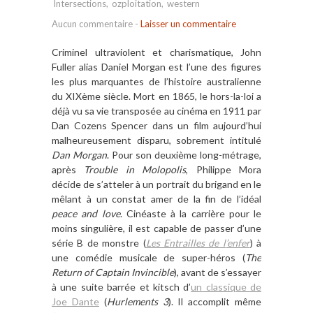
Intersections
,
ozploitation
,
western
Aucun commentaire
-
Laisser un commentaire
Criminel ultraviolent et charismatique, John
Fuller alias Daniel Morgan est l
’
une des figures
les plus marquantes de l
’
histoire australienne
du XIX
è
me si
è
cle. Mort en 1865, le hors-la-loi a
dé
jà vu sa vie transposée
au cinéma en 1911 par
Dan Cozens Spencer dans un film aujourd
’
hui
malheureusement disparu, sobrement intitulé
Dan Morgan
. Pour son deuxi
è
me long-m
étrage,
apr
è
s
Trouble in Molopolis
, Philippe Mora
décide de s’atteler
à
un portrait du brigand en le
m
êlant à
un constat amer de la fin de l
’
id
é
al
peace and love
. Cin
é
aste
à
la carriè
re pour le
moins singuli
è
re, il est capable de passer d
’
une
série B de monstre (
Les Entrailles de l
’
enfer
) à
une comé
die musicale de super-h
é
ros (
The
Return of Captain Invincible
), avant de s
’
essayer
à
une suite barré
e et kitsch d
’
un classique de
Joe Dante
(
Hurlements 3
). Il accomplit m
ê
me