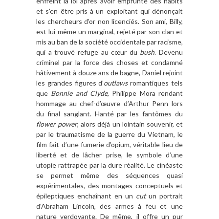
enfreint la loi apr
è
s avoir emprunté des habits
et s
’
en ê
tre pris
à
un exploitant qui dé
non
ç
ait
les chercheurs d
’
or non licenci
és. Son ami, Billy,
est lui-m
ê
me un marginal, rejeté par son clan et
mis au ban de la socié
t
é occidentale par racisme,
qui a trouvé refuge au cœur du
bush
. Devenu
criminel par la force des choses et condamné
hâ
tivement
à
douze ans de bagne, Daniel rejoint
les grandes figures d
’
outlaws
romantiques tels
que
Bonnie and Clyde
, Philippe Mora rendant
hommage au chef-d’œuvre d
’
Arthur Penn lors
du final sanglant. Hanté par les fant
ô
mes du
flower power
, alors dé
jà
un lointain souvenir, et
par le traumatisme de la guerre du Vietnam, le
film fait d
’
une fumerie d
’
opium, v
éritable lieu de
liberté et de l
â
cher prise, le symbole d
’
une
utopie rattrap
ée par la dure ré
alit
é. Le cinéaste
se permet m
ê
me des séquences quasi
expérimentales, des montages conceptuels et
épileptiques encha
î
nant en un
cut
un portrait
d
’
Abraham Lincoln, des armes
à
feu et une
nature verdoyante. De m
ê
me, il offre un pur