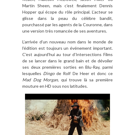
Martin Sheen, mais c
’
est finalement Dennis
Hopper qui écope du r
ô
le principal. L
’
acteur se
glisse dans la peau du cé
l
è
bre bandit,
pourchassé par les agents de la Couronne, dans
une version tr
è
s romancée de ses aventures.
L’arrivée d’un nouveau nom dans le monde de
l’édition est toujours un événement important.
C’est aujourd’hui au tour d’Intersections Films
de se lancer dans le grand bain et de dévoiler
ses deux premières sorties en Blu-Ray, parmi
lesquelles
Dingo
de Rolf De Heer et donc ce
Mad Dog Morgan
, qui trouve là sa première
mouture en HD sous nos latitudes.