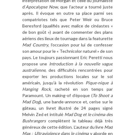
interprétation de Morgan et celle du journaliste
d’
Apocalypse Now
, que l’acteur a tourné juste
après. Il évoque en outre sa place parmi ses
compatriotes tels que Peter Weir ou Bruce
Beresford (qualifiés avec malice de cinéastes «
de bon goût ») avant de commenter des plans
aériens des lieux de tournage dans la featurette
Mad Country
, l’occasion pour lui de confesser
son amour pour le « Technicolor naturel » de son
pays. Le toujours passionnant Eric Peretti nous
propose une
Introduction à la nouvelle vague
australienne
, des difficultés rencontrées pour
exporter les productions locales sur le sol
américain, jusqu’à la révolution
Pique-nique à
Hanging Rock
, racheté en son temps par
Paramount. Un making-of d’époque (
To Shoot a
Mad Dog
), une bande-annonce et, cerise sur le
gâteau, un livret illustré de 24 pages signé
Melvin Zed et intitulé
Mad Dog et le cinéma des
Bushrangers
complètent le tableau déjà très
généreux de cette édition. L’auteur du livre
Mad
Max : Ultraviolence dans le cinéma
y aborde en