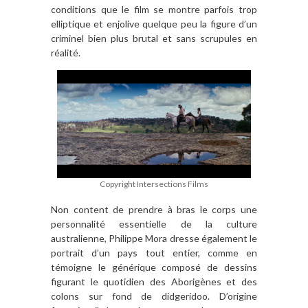
conditions que le film se montre parfois trop
elliptique et enjolive
quelque peu la figure d
’
un
criminel bien plus brutal et sans scrupules en
ré
alit
é
.
Copyright Intersections Films
Non content de prendre
à
bras le corps une
personnalité essentielle de la culture
australienne, Philippe Mora dresse également le
portrait d
’
un pays tout entier, comme en
témoigne le gé
n
érique composé de dessins
figurant le quotidien des Aborig
è
nes et des
colons sur fond de didgeridoo. D
’
origine