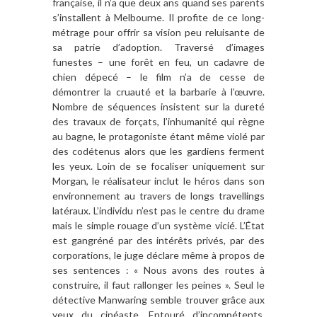
fran
ç
aise, il n
’
a que deux ans quand ses parents
s’installent
à
Melbourne. Il profite de ce long-
métrage pour offrir sa vision peu reluisante de
sa patrie d
’
adoption. Travers
é
d
’
images
funestes – une for
ê
t en feu, un cadavre de
chien dé
pec
é
– le film n
’
a de cesse de
démontrer la cruauté et la barbarie
à
l’œuvre.
Nombre de séquences insistent sur la dureté
des travaux de for
ç
ats, l
’
inhumanit
é qui r
è
gne
au bagne, le protagoniste étant m
ê
me violé par
des codétenus alors que les gardiens ferment
les yeux. Loin de se focaliser uniquement sur
Morgan, le réalisateur inclut le héros dans son
environnement au travers de longs travellings
latéraux. L
’
individu n
’
est pas le centre du drame
mais le simple rouage d
’
un syst
ème vici
é. L’État
est gangré
n
é par des inté
rê
ts privés, par des
corporations, le juge dé
clare même à
propos de
ses sentences : « Nous avons des routes
à
construire, il faut rallonger les peines
»
. Seul le
détective Manwaring semble trouver gr
â
ce aux
yeux du cinéaste. Entouré
d
’
incomp
étents,