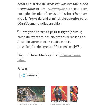
détails l’histoire de
meat pie western
(dont
The
Proposition
et
The Nightingale
sont parmi les
exemples les plus récents) et les libertés prises
avec la figure du vrai criminel. Un superbe objet
définitivement indispensable.
Cat
égorie de films
à
petit budget (horreur,
(1)
comé
die, western, action,
érotique) ré
alis
é
s en
Australie apr
è
s la mise en place de la
classification de censure
“
R rating
” en 1971.
Disponible en Blu-Ray chez
Intersections
Films
.
Partager
Partager
Philippe Mora – «
Philippe Mora –