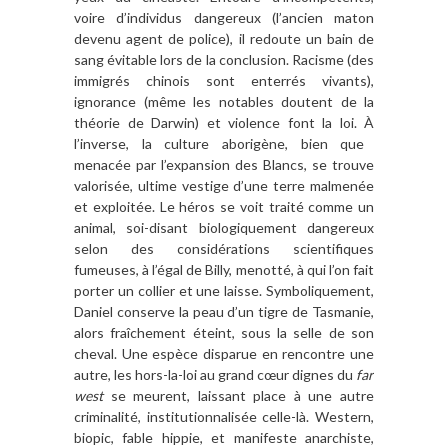
voire d
’
individus dangereux (l
’
ancien maton
devenu agent de police), il redoute un bain de
sang évitable lors de la conclusion. Racisme (des
immigrés chinois sont enterrés vivants),
ignorance (m
ê
me les notables doutent de la
théorie de Darwin) et violence font la loi.
À
l
’
inverse, la culture aborig
è
ne, bien que
menacée par l
’
expansion des Blancs, se trouve
valorisé
e, ultime vestige d
’
une terre malmenée
et exploité
e. Le h
éros se voit traité comme un
animal, soi-disant biologiquement dangereux
selon des considérations scientifiques
fumeuses,
à l
’é
gal de Billy, menott
é, à qui l
’
on fait
porter un collier et une laisse. Symboliquement,
Daniel conserve la peau d
’
un tigre de Tasmanie,
alors fra
î
chement éteint, sous la selle de son
cheval. Une esp
è
ce disparue en rencontre une
autre, les hors-la-loi au grand cœur dignes du
far
west
se meurent, laissant place
à
une autre
criminalité, institutionnalisée celle-l
à
. Western,
biopic, fable hippie, et manifeste anarchiste,