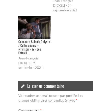
Jean-François
DICKELI
-
24
septembre 2021
Concours Sidonis Calysta
/ Culturopoing –
« Prison » & « Les
Entraill...
Jean-François
DICKELI
-
9
septembre 2021
Laisser un commentaire
Votre adresse e-mail ne sera pas publiée.
Les
champs obligatoires sont indiqués avec
*
Commentaire
*