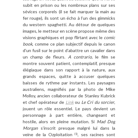
subit en prison ou les nombreux plans sur ses
sévices corporels (il se fait marquer la main au
fer rouge), ils sont un é
cho à l
’
un des gimmicks
du western spaghetti. Au détour de quelques
images, le metteur en sc
è
ne propose m
ê
me des
visions graphiques et pop flirtant avec le
comic
book
, comme ce plan subjectif depuis le canon
d
’
un fusil sur le point d
’
abattre un cavalier dans
un champ de fleurs.
A contrario
, le film se
montre souvent patient, contemplatif, presque
é
l
égiaque dans son rapport
à
la nature, aux
grands espaces, quitte
à
accuser quelques
baisses de rythme par instants. Les paysages
australiens, magnifiés par la photo de Mike
Molloy, ancien collaborateur de Stanley Kubrick
et chef opérateur de
Link
ou
Le Cri du sorcier
,
jouent un r
ô
le essentiel. Le pays devient un
personnage
à
part enti
è
re, changeant et
hostile, alors en
pleine mutation. Si
Mad Dog
Morgan
s
’
inscrit presque malgré lui dans la
veine de la Ozploitation
, ses racines sont
(1)