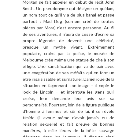
Morgan se fait appeler en début de récit John
Smith. Un pseudonyme qui désigne un quidam,
un nom tout ce qu
’
il y a de plus banal et passe
partout : Mad Dog (surnom créé de toutes
pi
è
ces par Mora) n
’
est encore personne. Au fil
de ses aventures, il n
’
aura de cesse d’écrire sa
propre légende, de devenir une cé
l
é
brit
é,
presque un mythe vivant. Extr
ê
mement
populaire, craint par la police, le musée de
Melbourne cré
e mê
me une statue de cire
à
son
effigie. Une sanctification qui va de pair avec
une exagération de ses méfaits qui en font un
ê
tre insaisissable et surnaturel. Daniel joue de la
situation en fa
ç
onnant son image – il copie le
look de Lincoln – et interroge les gens qu
’
il
croise, leur demande leur avis sur sa
personnalité. Pourtant, loin de la figure publique
d
’
homme
à
femmes et sûr de lui, il se ré
v
è
le
timide (il avoue m
ême n
’
avoir jamais eu de
relation sexuelle) et fait preuve de bonnes
mani
è
res,
à
mille lieues de la b
ê
te sauvage
dépeinte dans les journaux. Il discute ainsi