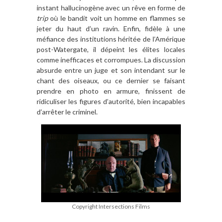
instant hallucinogè
ne avec un r
ê
ve en forme de
trip
o
ù
le bandit voit un homme en flammes se
jeter du haut d
’
un ravin. Enfin, fid
è
le à
une
méfiance des institutions hé
rit
ée de l
’
Am
érique
post-Watergate, il dépeint les élites locales
comme inefficaces et corrompues. La discussion
absurde entre un juge et son intendant sur le
chant des oiseaux, ou ce dernier se faisant
prendre en photo en armure, finissent de
ridiculiser les figures d
’
autorit
é, bien incapables
d
’
arrê
ter le criminel.
Copyright Intersections Films