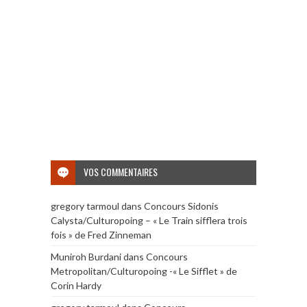
VOS COMMENTAIRES
gregory tarmoul
dans
Concours Sidonis
Calysta/Culturopoing – « Le Train sifflera trois
fois » de Fred Zinneman
Muniroh Burdani
dans
Concours
Metropolitan/Culturopoing -« Le Sifflet » de
Corin Hardy