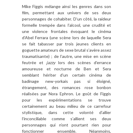
Mike Figgis mélange ainsi les genres dans son
film, permettant aux univers de ses deux
personnages de cohabiter. D’un côté, la raideur
formelle trempée dans l’alcool, une crudité et
une violence frontales évoquant le cinéma
d’Abel Ferrara (une scène lors de laquelle Sera
se fait tabasser par trois jeunes clients en
goguette amateurs de sexe brutal s’avère assez
traumatisante) ; de l’autre, une mise en scène
feutrée et
jazzy
lors des scènes d’errance
amoureuse et nocturne de Ben et Sera
semblant hériter d’un certain cinéma de
badinage new-yorkais pas si éloigné,
étrangement, des romances rose bonbon
réalisées par Nora Ephron. Le goût de Figgis
pour les expérimentations se trouve
certainement au beau milieu de ce carrefour
stylistique, dans cette volonté d’allier
l’inconciliable comme s’allient ses deux
personnages qui n’ont pourtant rien pour
fonctionner ensemble. Néanmoins,