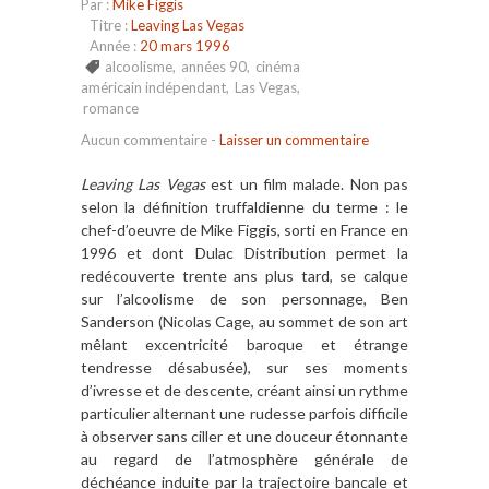
Par :
Mike Figgis
Titre :
Leaving Las Vegas
Année :
20 mars 1996
alcoolisme
,
années 90
,
cinéma
américain indépendant
,
Las Vegas
,
romance
Aucun commentaire
-
Laisser un commentaire
Leaving Las Vegas
est un film malade. Non pas
selon la définition truffaldienne du terme : le
chef-d’oeuvre de Mike Figgis, sorti en France en
1996 et dont Dulac Distribution permet la
redécouverte trente ans plus tard, se calque
sur l’alcoolisme de son personnage, Ben
Sanderson (Nicolas Cage, au sommet de son art
mêlant excentricité baroque et étrange
tendresse désabusée), sur ses moments
d’ivresse et de descente, créant ainsi un rythme
particulier alternant une rudesse parfois difficile
à observer sans ciller et une douceur étonnante
au regard de l’atmosphère générale de
déchéance induite par la trajectoire bancale et