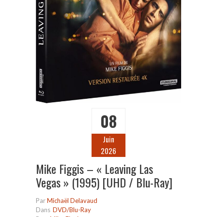
08
Juin
2026
Mike Figgis – « Leaving Las
Vegas » (1995) [UHD / Blu-Ray]
Par
Michaël Delavaud
Dans
DVD/Blu-Ray