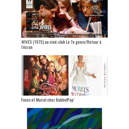
WIVES (1975) au ciné-club Le 7e genre/Retour à
l’écran
Foxes et Muriel chez BubbelPop’