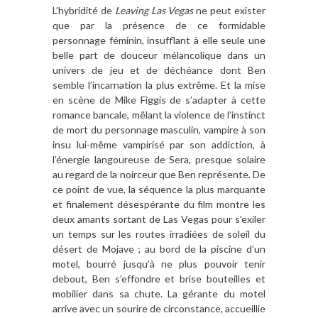
L’hybridité de
Leaving Las Vegas
ne peut exister
que par la présence de ce formidable
personnage féminin, insufflant à elle seule une
belle part de douceur mélancolique dans un
univers de jeu et de déchéance dont Ben
semble l’incarnation la plus extrême. Et la mise
en scène de Mike Figgis de s’adapter à cette
romance bancale, mêlant la violence de l’instinct
de mort du personnage masculin, vampire à son
insu lui-même vampirisé par son addiction, à
l’énergie langoureuse de Sera, presque solaire
au regard de la noirceur que Ben représente. De
ce point de vue, la séquence la plus marquante
et finalement désespérante du film montre les
deux amants sortant de Las Vegas pour s’exiler
un temps sur les routes irradiées de soleil du
désert de Mojave ; au bord de la piscine d’un
motel, bourré jusqu’à ne plus pouvoir tenir
debout, Ben s’effondre et brise bouteilles et
mobilier dans sa chute. La gérante du motel
arrive avec un sourire de circonstance, accueillie