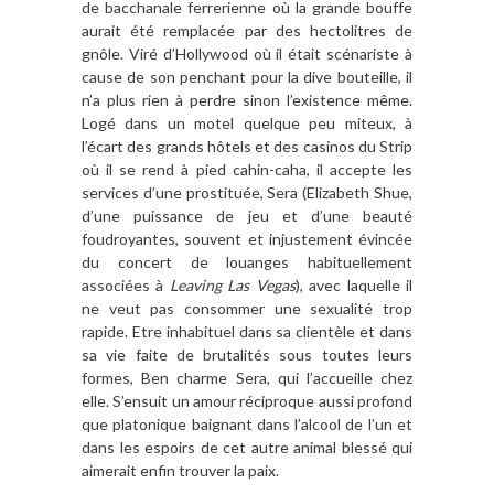
de bacchanale ferrerienne où la grande bouffe
aurait été remplacée par des hectolitres de
gnôle. Viré d’Hollywood où il était scénariste à
cause de son penchant pour la dive bouteille, il
n’a plus rien à perdre sinon l’existence même.
Logé dans un motel quelque peu miteux, à
l’écart des grands hôtels et des casinos du Strip
où il se rend à pied cahin-caha, il accepte les
services d’une prostituée, Sera (Elizabeth Shue,
d’une puissance de jeu et d’une beauté
foudroyantes, souvent et injustement évincée
du concert de louanges habituellement
associées à
Leaving Las Vegas
), avec laquelle il
ne veut pas consommer une sexualité trop
rapide. Etre inhabituel dans sa clientèle et dans
sa vie faite de brutalités sous toutes leurs
formes, Ben charme Sera, qui l’accueille chez
elle. S’ensuit un amour réciproque aussi profond
que platonique baignant dans l’alcool de l’un et
dans les espoirs de cet autre animal blessé qui
aimerait enfin trouver la paix.