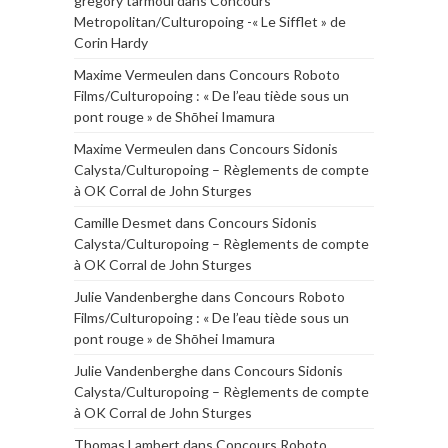
gregory tarmoul
dans
Concours
Metropolitan/Culturopoing -« Le Sifflet » de
Corin Hardy
Maxime Vermeulen
dans
Concours Roboto
Films/Culturopoing : « De l’eau tiède sous un
pont rouge » de Shōhei Imamura
Maxime Vermeulen
dans
Concours Sidonis
Calysta/Culturopoing – Règlements de compte
à OK Corral de John Sturges
Camille Desmet
dans
Concours Sidonis
Calysta/Culturopoing – Règlements de compte
à OK Corral de John Sturges
Julie Vandenberghe
dans
Concours Roboto
Films/Culturopoing : « De l’eau tiède sous un
pont rouge » de Shōhei Imamura
Julie Vandenberghe
dans
Concours Sidonis
Calysta/Culturopoing – Règlements de compte
à OK Corral de John Sturges
Thomas Lambert
dans
Concours Roboto