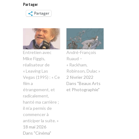
Partager
Partager
Entretien avec
André-François
Mike Figgis,
Ruaud –
réalisateur de
« Rackham,
« Leaving Las
Robinson, Dulac »
Vegas (1995) : « Ce
2 février 2022
film a
Dans "Beaux Arts
étrangement, et
et Photographie"
radicalement,
hanté ma carrière ;
il m’a permis de
commencer à
anticiper la suite. »
18 mai 2026
Dans "Cinéma"