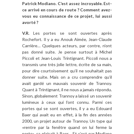
Patrick Modiano. C’est assez incroyable. Est-
ce arrivé en cours de route ? Comment avez-
vous eu connaissance de ce projet, lui aussi
avorté ?
V.R.
Les portes se sont ouvertes après
Rochefort. Il y a eu Anouk Aimée, Jean-Claude
Carrière… Quelques acteurs, par contre, n’ont
pas donné suite. Je pense surtout à Michel
Piccoli et Jean-Louis Trintignant. Piccoli nous a
transmis une très jolie lettre, écrite de sa main,
pour dire courtoisement qu’il ne souhaitait pas
donner suite. Mais on a cru comprendre qu’il
avait gardé un mauvais souvenir de Trannoy.
Quant à Trintignant, il ne nous a jamais répondu.
Sinon, globalement Trannoy a laissé un souvenir
lumineux à ceux qui l’ont connu. Parmi ces
portes qui se sont ouvertes, il y a eu Edouard
Baer qui avait eu en effet, à la fin des années
2000, un projet autour de Trannoy. Un type qui
«rentre par la fenêtre quand on lui ferme la
porte», ça plaisait à Baer… Et c’est par Modiano