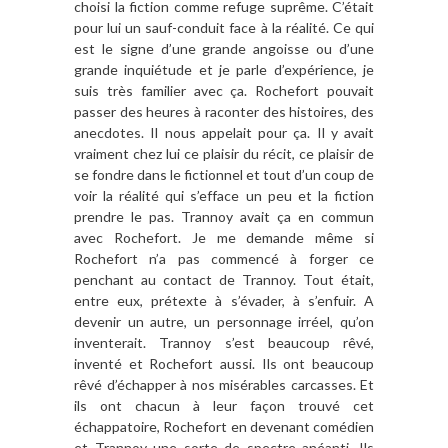
choisi la fiction comme refuge suprême. C’était
pour lui un sauf-conduit face à la réalité. Ce qui
est le signe d’une grande angoisse ou d’une
grande inquiétude et je parle d’expérience, je
suis très familier avec ça. Rochefort pouvait
passer des heures à raconter des histoires, des
anecdotes. Il nous appelait pour ça. Il y avait
vraiment chez lui ce plaisir du récit, ce plaisir de
se fondre dans le fictionnel et tout d’un coup de
voir la réalité qui s’efface un peu et la fiction
prendre le pas. Trannoy avait ça en commun
avec Rochefort. Je me demande même si
Rochefort n’a pas commencé à forger ce
penchant au contact de Trannoy. Tout était,
entre eux, prétexte à s’évader, à s’enfuir. A
devenir un autre, un personnage irréel, qu’on
inventerait. Trannoy s’est beaucoup rêvé,
inventé et Rochefort aussi. Ils ont beaucoup
rêvé d’échapper à nos misérables carcasses. Et
ils ont chacun à leur façon trouvé cet
échappatoire, Rochefort en devenant comédien
et Trannoy une sorte de spectre anéanti. Ils