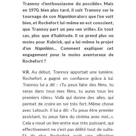
Trannoy «l’enthousiasme du possible». Mais
en 1970, bien plus tard, il suit Trannoy sur le
tournage de son
Napoléon
alors que l’on voit
bien, et Rochefort lui-même en est conscient,
que Trannoy part un peu «en vrille». En tout
cas, plus que d’habitude. Il se prend plus ou
moins pour Kubrick, qui a lui-même le projet
d’un
Napoléon
… Comment expliquer cet
engagement pour le moins aventureux de
Rochefort ?
V.R.
Au début, Trannoy apportait une lumière.
Rochefort a gagné en confiance grâce à lui.
Trannoy lui a dit : «Tu peux faire des films, tu
seras dans tous mes films, tu auras tous les
premiers rôles». Voilà qui donne des ailes, qui
permet de croire en soi très fort. Même chose
avec Lelouch. Il lui a dit: «Tu peux être premier
assistant, tu peux faire du cinéma avec moi…».
Cela a noué un lien entre eux très puissant, qui
effectivement ne s’est pas délité tout de suite.
Et de plus Rochefort avait une affection