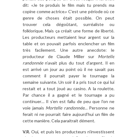
dit: «Je te produis le film mais tu prends ma
copine comme actrice.» C’est une période où ce
genre de choses était possible. On peut
trouver cela dégoûtant, surréaliste ou
folklorique. Mais ça créait une forme de liberté.
Les producteurs mettaient leur argent sur la
table et on pouvait parfois enclencher un film
très facilement. Une autre anecdote: le
producteur de Claude Miller sur
Mortelle
randonnée
n’avait plus du tout d’argent. Il en
est arrivé un jour au point où il ne savait pas
comment il pourrait payer le tournage la
semaine suivante. Un soir il a pris tout ce qui lui
restait et a tout joué au casino. A la roulette.
Par chance il a gagné et le tournage a pu
continuer… Il s’en est fallu de peu que l’on ne
voie jamais
Mortelle randonnée
… Personne ne
ferait ni ne pourrait faire aujourd’hui un film de
cette manière. Cela paraitrait dément.
V.R.
Oui, et puis les producteurs n’investissent