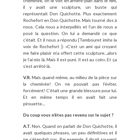
cheminée, on le voit en arrière-plan dans le film,
il y avait une sculpture, un buste qui
représentait Don Quichotte. Plus exactement
Rochefort en Don Quichotte. Mais tourné dos à
nous. Cela nous a interpellés et l’un de nous a
posé la question. On lui a demandé ce que
c’était. Et il nous a répondu [Tembouret imite la
voix de Rochefort ]: «C’est un ami qui croyant
me faire plaisir m’a offert cette sculpture…alors
je l’ai mis là. Mais il est puni. Il est au coin». Et ça
s’est arrêté là.
V.R.
Mais quand même, au milieu de la pièce sur
la cheminée! On ne pouvait pas l’éviter,
forcément! C’était une grande blessure pour lui.
Et en même temps il en avait fait une
pirouette…
Du coup vous n’êtes pas revenu sur le sujet ?
A.T.
Non. Quand on parlait de Don Quichotte, il
avait quelques phrases, un peu définitives et il
ne s’étendait pas. Par exemple, il disait souvent