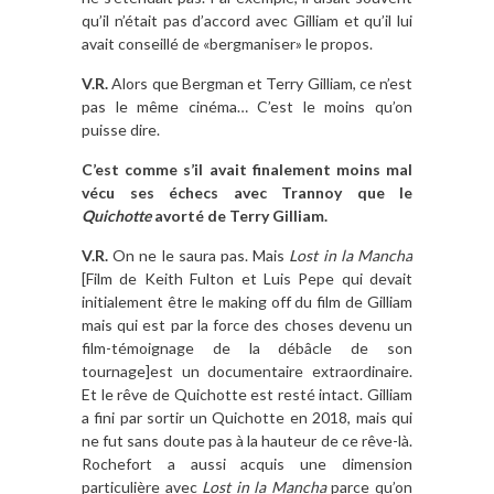
qu’il n’était pas d’accord avec Gilliam et qu’il lui
avait conseillé de «bergmaniser» le propos.
V.R.
Alors que Bergman et Terry Gilliam, ce n’est
pas le même cinéma… C’est le moins qu’on
puisse dire.
C’est comme s’il avait finalement moins mal
vécu ses échecs avec Trannoy que le
Quichotte
avorté de Terry Gilliam.
V.R.
On ne le saura pas. Mais
Lost in la Mancha
[Film de Keith Fulton et Luis Pepe qui devait
initialement être le making off du film de Gilliam
mais qui est par la force des choses devenu un
film-témoignage de la débâcle de son
tournage]est un documentaire extraordinaire.
Et le rêve de Quichotte est resté intact. Gilliam
a fini par sortir un Quichotte en 2018, mais qui
ne fut sans doute pas à la hauteur de ce rêve-là.
Rochefort a aussi acquis une dimension
particulière avec
Lost in la Mancha
parce qu’on