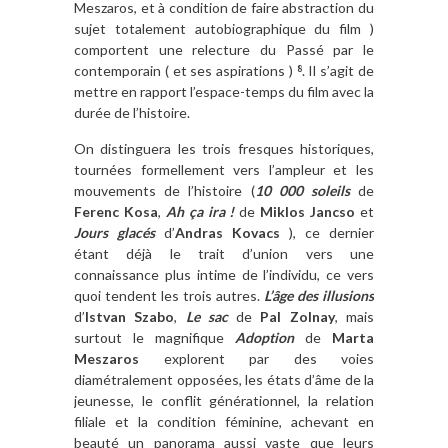
Meszaros, et à condition de faire abstraction du
sujet totalement autobiographique du film )
comportent une relecture du Passé par le
contemporain ( et ses aspirations )
. Il s’agit de
8
mettre en rapport l’espace-temps du film avec la
durée de l’histoire.
On distinguera les trois fresques historiques,
tournées formellement vers l’ampleur et les
mouvements de l’histoire (
10 000 soleils
de
Ferenc Kosa
,
Ah ça ira !
de
Miklos Jancso
et
Jours glacés
d’
Andras Kovacs
), ce dernier
étant déjà le trait d’union vers une
connaissance plus intime de l’individu, ce vers
quoi tendent les trois autres.
L’âge des illusions
d’
Istvan Szabo
,
Le sac
de
Pal Zolnay
, mais
surtout le magnifique
Adoption
de
Marta
Meszaros
explorent par des voies
diamétralement opposées, les états d’âme de la
jeunesse, le conflit générationnel, la relation
filiale et la condition féminine, achevant en
beauté un panorama aussi vaste que leurs