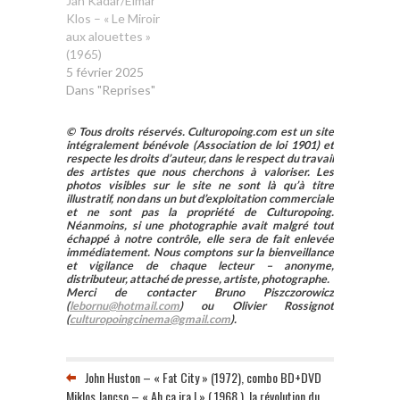
Ján Kadár/Elmar
Klos – « Le Miroir
aux alouettes »
(1965)
5 février 2025
Dans "Reprises"
© Tous droits réservés. Culturopoing.com est un site
intégralement bénévole (Association de loi 1901) et
respecte les droits d’auteur, dans le respect du travail
des artistes que nous cherchons à valoriser. Les
photos visibles sur le site ne sont là qu’à titre
illustratif, non dans un but d’exploitation commerciale
et ne sont pas la propriété de Culturopoing.
Néanmoins, si une photographie avait malgré tout
échappé à notre contrôle, elle sera de fait enlevée
immédiatement. Nous comptons sur la bienveillance
et vigilance de chaque lecteur – anonyme,
distributeur, attaché de presse, artiste, photographe.
Merci de contacter Bruno Piszczorowicz
(
lebornu@hotmail.com
) ou Olivier Rossignot
(
culturopoingcinema@gmail.com
).
John Huston – « Fat City » (1972), combo BD+DVD
Miklos Jancso – « Ah ça ira ! » ( 1968 ), la révolution du