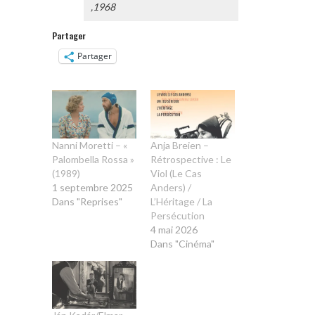
,1968
Partager
Partager
Nanni Moretti – «
Anja Breien –
Palombella Rossa »
Rétrospective : Le
(1989)
Viol (Le Cas
1 septembre 2025
Anders) /
Dans "Reprises"
L’Héritage / La
Persécution
4 mai 2026
Dans "Cinéma"