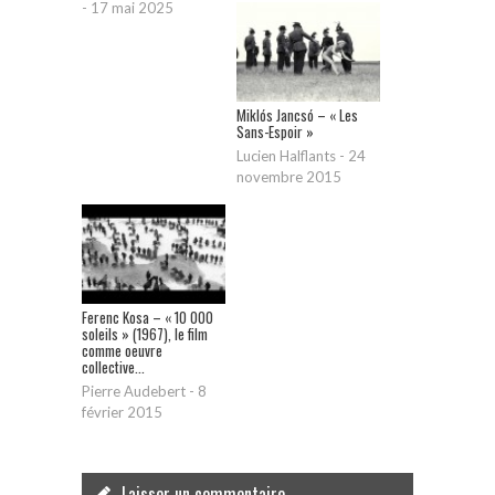
-
17 mai 2025
Miklós Jancsó – « Les
Sans-Espoir »
Lucien Halflants
-
24
novembre 2015
Ferenc Kosa – « 10 000
soleils » (1967), le film
comme oeuvre
collective...
Pierre Audebert
-
8
février 2015
Laisser un commentaire