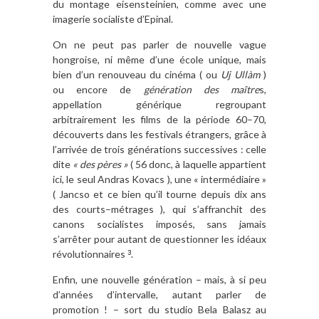
du montage eisensteinien, comme avec une
imagerie socialiste d’Epinal.
On ne peut pas parler de nouvelle vague
hongroise, ni même d’une école unique, mais
bien d’un renouveau du cinéma ( ou
Uj Ullàm
)
ou encore de
génération des maître
s,
appellation générique regroupant
arbitrairement les films de la période 60–70,
découverts dans les festivals étrangers, grâce à
l’arrivée de trois générations successives : celle
dite
« des pères »
( 56 donc, à laquelle appartient
ici, le seul Andras Kovacs ), une « intermédiaire »
( Jancso et ce bien qu’il tourne depuis dix ans
des courts–métrages ), qui s’affranchit des
canons socialistes imposés, sans jamais
s’arrêter pour autant de questionner les idéaux
révolutionnaires
.
3
Enfin, une nouvelle génération – mais, à si peu
d’années d’intervalle, autant parler de
promotion ! – sort du studio Bela Balasz au