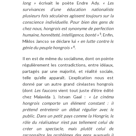
long »
écrivait le poète Endre Ady.
« Les
survivances d’une éducation nationaliste
plusieurs fois séculaires agissent toujours sur la
conscience individuelle. Pour bien des gens de
chez nous, hongrois est synonyme de perfection
humaine, honnêteté, intelligence, bonté »
. Enfin,
5
Miklos Jancso se déclare lui
« en lutte contre le
génie du peuple hongrois »
.
6
Il en est de même du socialisme, dont on pointe
régulièrement les contradictions, entre idéaux,
partagés par une majorité, et réalité sociale,
telle qu’elle apparaît. L’explication nous est
donné par un autre grand cinéastes hongrois
(dont
Les faucons
vient tout juste d’être édité
chez Malavida ), Istvan Gaal :
« Le cinéma
hongrois comporte un élément constant : il
prétend entretenir un débat régulier avec le
public. Dans un petit pays comme la Hongrie, le
rôle du réalisateur n’est pas tellement celui de
créer un spectacle, mais plutôt celui de
reconnaître les problèmes des gens auxquels il