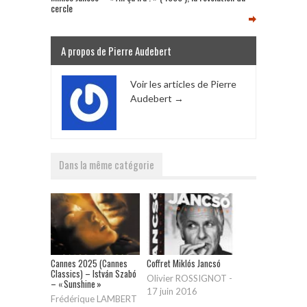
cercle
A propos de Pierre Audebert
Voir les articles de Pierre
Audebert
→
Dans la même catégorie
Cannes 2025 (Cannes
Coffret Miklós Jancsó
Classics) – István Szabó
Olivier ROSSIGNOT
-
– « Sunshine »
17 juin 2016
Frédérique LAMBERT