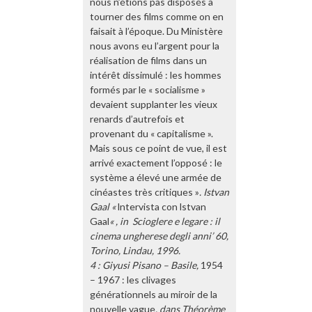
nous n’étions pas disposés à
tourner des films comme on en
faisait à l’époque. Du Ministère
nous avons eu l’argent pour la
réalisation de films dans un
intérêt dissimulé : les hommes
formés par le « socialisme »
devaient supplanter les vieux
renards d’autrefois et
provenant du « capitalisme ».
Mais sous ce point de vue, il est
arrivé exactement l’opposé : le
système a élevé une armée de
cinéastes très critiques »
. Istvan
Gaal «
lntervista con lstvan
Gaal
« , in Scioglere e legare : il
cinema ungherese degli anni’ 60,
Torino, Lindau, 1996.
4 : Giyusi Pisano – Basile,
1954
– 1967 : les clivages
générationnels au miroir de la
nouvelle vague
, dans Théorème