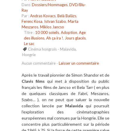
Dans
Dossiers/Hommages
,
DVD/Blu-
Ray
Par :
Andras Kovacs
,
Belà Balâzs
,
Ferenc Kosa
,
Istvan Szabo
,
Marta
Meszaros
,
Miklos Jancso
Titre :
10 000 soleils
,
Adoption
,
Age
des illusions
,
Ah ça ira !
,
Jours glacés
,
Le sac
Cinéma hongrois - Malavida
,
Hongrie
Aucun commentaire
-
Laisser un commentaire
Après le travail pionnier de Simon Shandor et de
Clavis films
qui met à disposition du public
français les films de Jancso et Bela Tarr ( en plus
de quelques classiques de Fabri, Meszaros,
Szabo… ), on ne peut que saluer la nouvelle
collection lancée par
Malavida
qui poursuit
l’exploration des cinématographies
européennes mal connues par la Hongrie. Elle se
concentre plus particulièrement sur la période
de 1965 à 75. Si la force de cette première salve