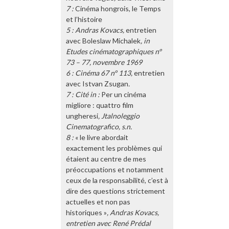
7 :
Cinéma hongrois, le Temps
et l’histoire
5 : Andras Kovacs,
entretien
avec Boleslaw Michalek
, in
Etudes cinématographiques n°
73 – 77, novembre 1969
6 : Cinéma 67 n° 113,
entretien
avec Istvan Zsugan
.
7 : Cité in :
Per un cinéma
migliore : quattro film
ungheresi
, Jtalnoleggio
Cinematografico, s.n.
8 :
« le livre abordait
exactement les problèmes qui
étaient au centre de mes
préoccupations et notamment
ceux de la responsabilité, c’est à
dire des questions strictement
actuelles et non pas
historiques »
, Andras Kovacs,
entretien avec René Prédal