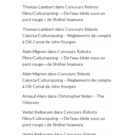
Thomas Lambert
dans
Concours Roboto
Films/Culturopoing : « De l’eau tiède sous un
pont rouge » de Shōhei Imamura
Thomas Lambert
dans
Concours Sidonis
Calysta/Culturopoing – Règlements de compte
à OK Corral de John Sturges
Alain Mignon
dans
Concours Roboto
Films/Culturopoing : « De l’eau tiède sous un
pont rouge » de Shōhei Imamura
Alain Mignon
dans
Concours Sidonis
Calysta/Culturopoing – Règlements de compte
à OK Corral de John Sturges
Arnaud Alary
dans
Christopher Nolan – The
Odyssey
Vedat Belkacem
dans
Concours Roboto
Films/Culturopoing : « De l’eau tiède sous un
pont rouge » de Shōhei Imamura
Vedat Belkacem
dans
Concours Sidonis