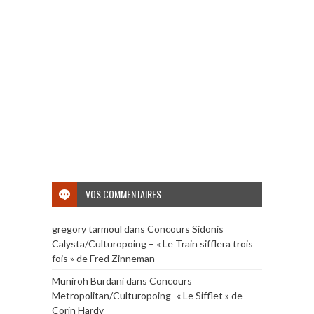
VOS COMMENTAIRES
gregory tarmoul
dans
Concours Sidonis
Calysta/Culturopoing – « Le Train sifflera trois
fois » de Fred Zinneman
Muniroh Burdani
dans
Concours
Metropolitan/Culturopoing -« Le Sifflet » de
Corin Hardy