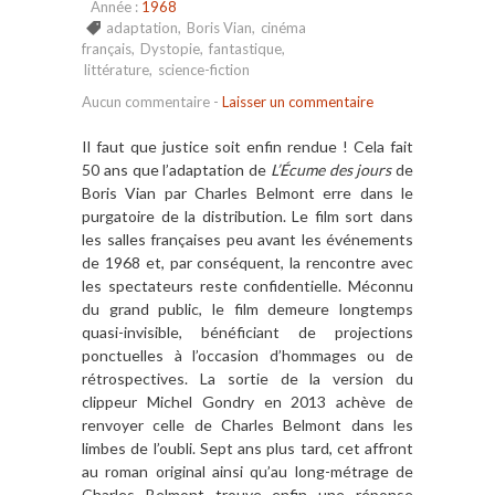
Année :
1968
adaptation
,
Boris Vian
,
cinéma
français
,
Dystopie
,
fantastique
,
littérature
,
science-fiction
Aucun commentaire
-
Laisser un commentaire
Il faut que justice soit enfin rendue ! Cela fait
50 ans que l’adaptation de
L’Écume des jours
de
Boris Vian par Charles Belmont erre dans le
purgatoire de la distribution. Le film sort dans
les salles françaises peu avant les événements
de 1968 et, par conséquent, la rencontre avec
les spectateurs reste confidentielle. Méconnu
du grand public, le film demeure longtemps
quasi-invisible, bénéficiant de projections
ponctuelles à l’occasion d’hommages ou de
rétrospectives. La sortie de la version du
clippeur Michel Gondry en 2013 achève de
renvoyer celle de Charles Belmont dans les
limbes de l’oubli. Sept ans plus tard, cet affront
au roman original ainsi qu’au long-métrage de
Charles Belmont trouve enfin une réponse