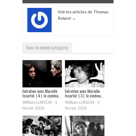
Voir les articles de Thomas
Roland
→
Dans la même catégorie
Entretien avec Marielle
Entretien avec Marielle
Issartel | 4 | le cinéma...
Issartel | 3 | le cinéma...
William LURSON
-
5
William LURSON
-
5
février 2026
février 2026