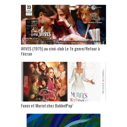
WIVES (1975) au ciné-club Le 7e genre/Retour à
l’écran
Foxes et Muriel chez BubbelPop’