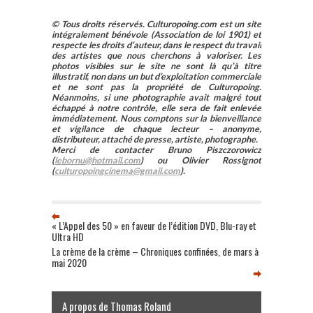
© Tous droits réservés. Culturopoing.com est un site
intégralement bénévole (Association de loi 1901) et
respecte les droits d’auteur, dans le respect du travail
des artistes que nous cherchons à valoriser. Les
photos visibles sur le site ne sont là qu’à titre
illustratif, non dans un but d’exploitation commerciale
et ne sont pas la propriété de Culturopoing.
Néanmoins, si une photographie avait malgré tout
échappé à notre contrôle, elle sera de fait enlevée
immédiatement. Nous comptons sur la bienveillance
et vigilance de chaque lecteur – anonyme,
distributeur, attaché de presse, artiste, photographe.
Merci de contacter Bruno Piszczorowicz
(
lebornu@hotmail.com
) ou Olivier Rossignot
(
culturopoingcinema@gmail.com
).
« L’Appel des 50 » en faveur de l’édition DVD, Blu-ray et
Ultra HD
La crème de la crème – Chroniques confinées, de mars à
mai 2020
A propos de Thomas Roland