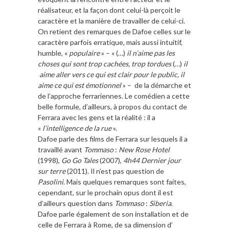
réalisateur, et la façon dont celui-là perçoit le
caractère et la manière de travailler de celui-ci.
On retient des remarques de Dafoe celles sur le
caractère parfois erratique, mais aussi intuitif,
humble, «
populaire
» – « (…)
il n’aime pas les
choses qui sont trop cachées, trop tordues
(…)
il
aime aller vers ce qui est clair pour le public, il
aime ce qui est émotionnel
» – de la démarche et
de l’approche ferrariennes. Le comédien a cette
belle formule, d’ailleurs, à propos du contact de
Ferrara avec les gens et la réalité : il a
«
l’intelligence de la rue
».
Dafoe parle des films de Ferrara sur lesquels il a
travaillé avant
Tommaso
:
New Rose Hotel
(1998),
Go Go Tales
(2007),
4h44 Dernier jour
sur terre
(2011). Il n’est pas question de
Pasolini
. Mais quelques remarques sont faites,
cependant, sur le prochain opus dont il est
d’ailleurs question dans
Tommaso
:
Siberia
.
Dafoe parle également de son installation et de
celle de Ferrara à Rome, de sa dimension d’