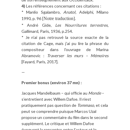
4)
Les références concernant ces citations :
* Manlio Sgalambro,
Anatol,
Adelphi, Milano
1990, p. 96
[Notre traduction]
.
* André Gide,
Les Nourritures terrestres,
Gallimard, Paris, 1936, p.254.
* Je n’ai pas retrouvé la source exacte de la
citation de Cage, mais j’ai pu lire la phrase du
compositeur dans l’ouvrage de Marina
Abramovic :
Traverser les murs – Mémoires
[Fayard, Paris, 2017].
—
Premier bonus (environ 37 mn) :
Jacques Mandelbaum – qui officie au
Monde
–
s’entretient avec Willem Dafoe. Il n’est
pratiquement pas question de
Tommaso
, et cela
peut se comprendre puisque Marcos Uzal
propose un commentaire du film dans le second
supplément. Le critique et Willem Dafoe
évoquent la rencontre entre l’acteur et le