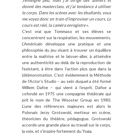
J’enseigne peu, mais j’ai dirigé des ateliers et
donné des masterclass, et j’ai tendance à utiliser
le corps. Dans les scènes avec les étudiants, vous
me voyez donc en train d’improviser un cours. Le
cours est réel, la caméra enregistre
».
C’est vrai que Tommaso et ses élèves se
concentrent sur la respiration, les mouvements.
L’Américain développe une pratique et une
philosophie du jeu visant à trouver un équilibre
entre la maîtrise et le laisser-aller, à atteindre
une authenticité au-delà de la reproduction de
l’existant, à être dans l’action plus que dans la
(dé)monstration. C’est évidemment la Méthode
de l’Actor’s Studio – au sein duquel a été formé
Willem Dafoe – qui vient à l’esprit. Dafoe a
cofondé en 1975 une compagnie théâtrale qui
prit le nom de The Wooster Group en 1980.
L’une des références majeures est alors le
Polonais Jerzy Grotowski, metteur en scène,
théoricien du théâtre, pédagogue. Grotowski
accorde une grande place au travail sur le corps,
la voix, et s’inspire fortement du Yoga.