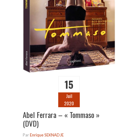
15
Juil
2020
Abel Ferrara – « Tommaso »
(DVD)
Par
Enrique SEKNADJE