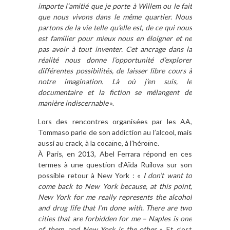
importe l’amitié que je porte à Willem ou le fait
que nous vivons dans le même quartier. Nous
partons de la vie telle qu’elle est, de ce qui nous
est familier pour mieux nous en éloi­gner et ne
pas avoir à tout inventer. Cet ancrage dans la
réalité nous donne l’opportunité d’explo­rer
différentes possibilités, de laisser libre cours à
notre imagination. Là où j’en suis, le
documentaire et la fiction se mélangent de
manière indiscernable
».
Lors des rencontres organisées par les AA,
Tommaso parle de son addiction au l’alcool, mais
aussi au crack, à la cocaïne, à l’héroïne.
À Paris, en 2013, Abel Ferrara répond en ces
termes à une question d’Aïda Ruilova sur son
possible retour à New York : «
I don’t want to
come back to New York because, at this point,
New York for me really represents the alcohol
and drug life that I’m done with. There are two
cities that are forbidden for me – Naples is one
of them, and New York is the other
». Et c’est