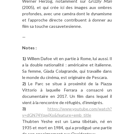
Werner Herzog, notamment sur
Grizzly Man
(2005), et qui crée ici des images aux ombres
profondes, avec une caméra dont le dynamisme
et l’approche directe contribuent à donner au
film sa touche cassavetesienne.
—
Notes :
1)
Willem Dafoe vit en partie à Rome, lui aussi. Il
a la double nationalité : américaine et italienne.
Sa femme, Giada Colagrande, qui travaille dans
le monde du cinéma, est originaire de Pescara.
2)
Le Parc se situe à proximité de la Piazza
Vittorio à laquelle Ferrara a consacré un
documentaire en 2017. Un film dans lequel il
vient à la rencontre de réfugiés, d’immigrés.
3)
https://www.youtube.com/watch?
v=dGN74YqwjXo&feature=emb_title
Thubten Yeshe est un Lama tibétain, né en
1935 et mort en 1984, qui a prodigué une partie
de son enseignement aux Occidentaux.