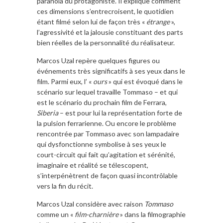
paranoïa du protagoniste. Il explique comment
ces dimensions s’entrecroisent, le quotidien
étant filmé selon lui de façon très «
étrange
»,
l’agressivité et la jalousie constituant des parts
bien réelles de la personnalité du réalisateur.
Marcos Uzal repère quelques figures ou
événements très significatifs à ses yeux dans le
film. Parmi eux, l’ «
ours
» qui est évoqué dans le
scénario sur lequel travaille Tommaso – et qui
est le scénario du prochain film de Ferrara,
Siberia
– est pour lui la représentation forte de
la pulsion ferrarienne. Ou encore le problème
rencontrée par Tommaso avec son lampadaire
qui dysfonctionne symbolise à ses yeux le
court-circuit qui fait qu’agitation et sérénité,
imaginaire et réalité se télescopent,
s’interpénètrent de façon quasi incontrôlable
vers la fin du récit.
Marcos Uzal considère avec raison
Tommaso
comme un «
film-charnière
» dans la filmographie