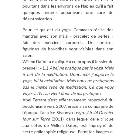
pourtant dans les environs de Naples qu’il a fait
quelques années auparavant une cure de
désintoxication.
Pour ce qui est du yoga, Tommaso récite des
mantras avec son mâlâ – bracelet de perles -,
fait des exercices corporels. Des petites
figurines de bouddhas sont visibles dans son
salon.
Willem Dafoe a expliqué à ce propos (Dossier de
presse) : « (…)
Abel ne pra­tique pas le yoga. Mais
il fait de la méditation. Donc, moi j’apporte le
yoga, lui la méditation. Mais nous ne pratiquons
pas le même type de méditation. Ce que vous
voyez à l’écran vient donc de ma pratique
».
Abel Ferrara s’est effectivement rapproché du
bouddhisme vers 2007, grâce à sa compagne de
l’époque, l’actrice Shannyn Leigh.
4 h 44 Dernier
jour sur Terre
(2011), dans lequel
celle-ci
joue
aux côtés de
Willem Dafoe, est imprégné de
cette philosophie religieuse.
P
armi les images d’