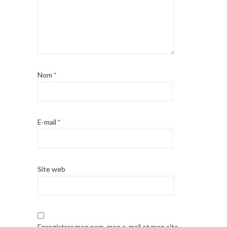
Nom
*
E-mail
*
Site web
Enregistrer mon nom, mon e-mail et mon site