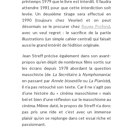
printemps 1979 que le livre est interdit. Il faudra
attendre 1981 pour que cette interdiction soit
levée. Un deuxième tirage sera effectué en
1990 (toujours chez Veyrier) et on peut
désormais se le procurer chez
Rouge Profond
,
avec un seul regret : le sacrifice de la partie
illustrations (un simple cahier central) qui faisait
aussi le grand intérêt de l’édition originale.
Jean Streff précise également dans son avant-
propos qu’en dépit de nombreux films sortis sur
les écrans depuis 1978 abordant la question
masochiste (de
La Secrétaire
à
Nymphomaniac
en passant par
Année bissextile
ou
La Pianiste
),
il n’a pas retouché son texte. Car il ne s’agit pas
d’une histoire du « cinéma masochisme » mais
bel et bien d’une réflexion sur le masochisme au
cinéma. Même daté, le propos de Streff n’a donc
pas pris une ride et c’est avec un immense
plaisir qu’on se replonge dans cet essai riche et
passionnant.