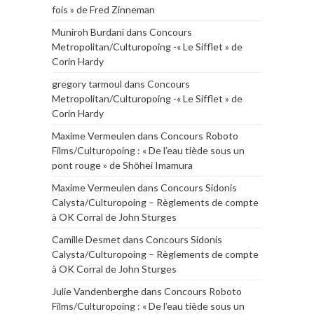
fois » de Fred Zinneman
Muniroh Burdani
dans
Concours
Metropolitan/Culturopoing -« Le Sifflet » de
Corin Hardy
gregory tarmoul
dans
Concours
Metropolitan/Culturopoing -« Le Sifflet » de
Corin Hardy
Maxime Vermeulen
dans
Concours Roboto
Films/Culturopoing : « De l’eau tiède sous un
pont rouge » de Shōhei Imamura
Maxime Vermeulen
dans
Concours Sidonis
Calysta/Culturopoing – Règlements de compte
à OK Corral de John Sturges
Camille Desmet
dans
Concours Sidonis
Calysta/Culturopoing – Règlements de compte
à OK Corral de John Sturges
Julie Vandenberghe
dans
Concours Roboto
Films/Culturopoing : « De l’eau tiède sous un