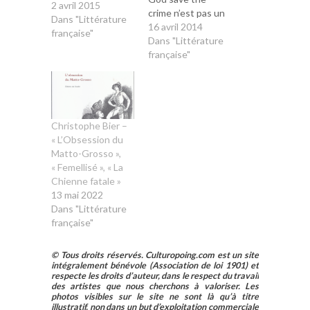
2 avril 2015
crime n’est pas un
Dans "Littérature
inédit de Pierre
16 avril 2014
française"
Dubois puisque le
Dans "Littérature
roman date de
française"
1982 et a été
publié sous l’égide
des mythiques
éditions La
Brigandine. Il faut
Christophe Bier –
dire que cette
« L’Obsession du
collection, relevant
Matto-Grosso »,
de la « littérature
« Femellisé », « La
de gare » avec…
Chienne fatale »
13 mai 2022
Dans "Littérature
française"
© Tous droits réservés. Culturopoing.com est un site
intégralement bénévole (Association de loi 1901) et
respecte les droits d’auteur, dans le respect du travail
des artistes que nous cherchons à valoriser. Les
photos visibles sur le site ne sont là qu’à titre
illustratif, non dans un but d’exploitation commerciale