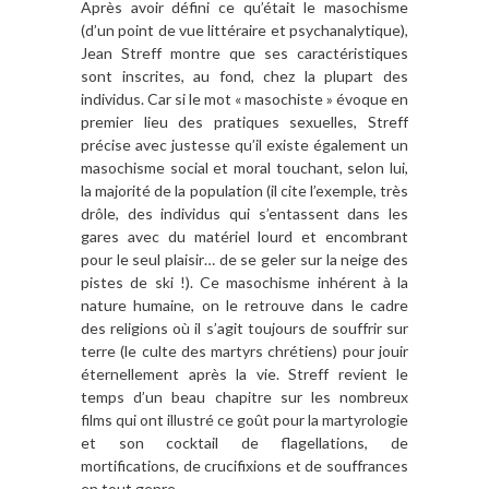
Après avoir défini ce qu’était le masochisme
(d’un point de vue littéraire et psychanalytique),
Jean Streff montre que ses caractéristiques
sont inscrites, au fond, chez la plupart des
individus. Car si le mot « masochiste » évoque en
premier lieu des pratiques sexuelles, Streff
précise avec justesse qu’il existe également un
masochisme social et moral touchant, selon lui,
la majorité de la population (il cite l’exemple, très
drôle, des individus qui s’entassent dans les
gares avec du matériel lourd et encombrant
pour le seul plaisir… de se geler sur la neige des
pistes de ski !). Ce masochisme inhérent à la
nature humaine, on le retrouve dans le cadre
des religions où il s’agit toujours de souffrir sur
terre (le culte des martyrs chrétiens) pour jouir
éternellement après la vie. Streff revient le
temps d’un beau chapitre sur les nombreux
films qui ont illustré ce goût pour la martyrologie
et son cocktail de flagellations, de
mortifications, de crucifixions et de souffrances
en tout genre.