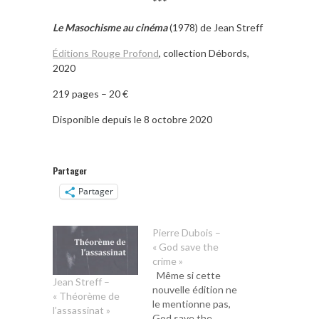
***
Le Masochisme au cinéma
(1978) de Jean Streff
Éditions Rouge Profond
, collection Débords,
2020
219 pages – 20 €
Disponible depuis le 8 octobre 2020
Partager
Partager
Pierre Dubois –
« God save the
crime »
Même si cette
Jean Streff –
nouvelle édition ne
« Théorème de
le mentionne pas,
l’assassinat »
God save the