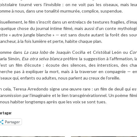
pistolaire tourné vers l’invisible : on ne voit pas les oiseaux, mais leu
omme à nous, dans une tonalité murmurée, complice, suspendue.
isuellement, le film s’inscrit dans un entrelacs de textures fragiles, d’im
 quelque chose du journal intime filmé, mais aussi d’un conte mythologiq
ette « autre jungle blanche » — est sans doute autant la forêt des sou
lancheur, à la fois lumière et perte, habite chaque plan.
omme dans
La casa lobo
de Joaquín Cociña et Cristóbal León ou
Cor
arla Simón,
Esa otra selva blanca
préfère la suggestion à l’affirmation, l
’est un film d’écoute : écoute des silences, des interstices, des chant
herche pas à expliquer la mort, mais à la traverser en compagnie — en 
iseaux qui, enfants ou adultes, nous parlent au creux de l’oreille.
n cela, Teresa Arredondo signe une œuvre rare : un film de deuil qui es
ransmission par l’imaginaire et le lien transgénérationnel. Un poème filmi
 nous habiter longtemps après que les voix se sont tues.
artager
Partager