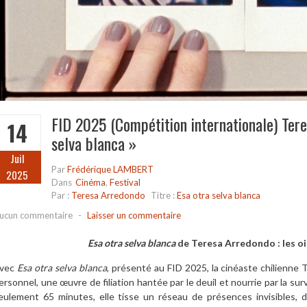
FID 2025 (Compétition internationale) Ter
14
selva blanca »
Juil
Par
Frédérique LAMBERT
2025
Dans
Cinéma
,
Festival
Par :
Teresa Arredondo
Titre :
Esa otra selva blanca
ucun commentaire
-
Laisser un commentaire
Esa otra selva blanca
de Teresa Arredondo : les o
vec
Esa otra selva blanca
, présenté au FID 2025, la cinéaste chilienne 
ersonnel, une œuvre de filiation hantée par le deuil et nourrie par la s
eulement 65 minutes, elle tisse un réseau de présences invisibles, 