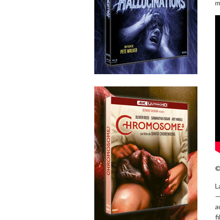
m
©
L
—
a
f