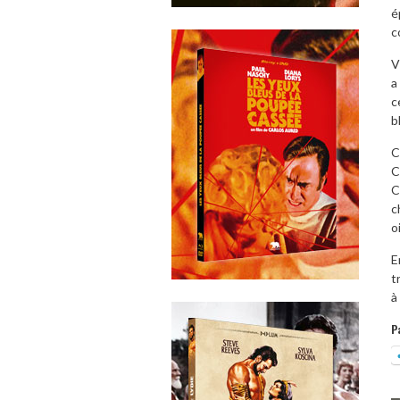
é
c
V
a
c
b
C
C
C
c
o
E
t
à
P