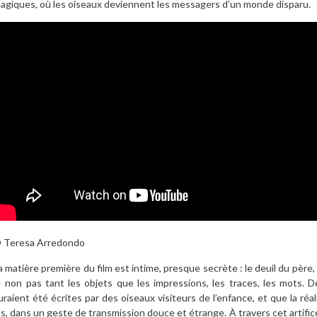
agiques, où les oiseaux deviennent les messagers d’un monde disparu.
 Teresa Arredondo
a matière première du film est intime, presque secrète : le deuil du père
 non pas tant les objets que les impressions, les traces, les mots. D
uraient été écrites par des oiseaux visiteurs de l’enfance, et que la réa
ils, dans un geste de transmission douce et étrange. À travers cet artif