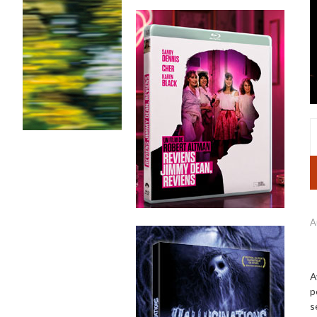
A
A
p
s