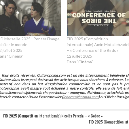
ID Marseille 2025 : Penser l’image,
FID 2025 (Compétition
abiter le monde
internationale) Amin Motallebzade
2 juillet 2025
– « Conference of the Birds »
ans "Cinéma"
12 juillet 2025
Dans "Cinéma"
 Tous droits réservés. Culturopoing.com est un site intégralement bénévole (As
’auteur, dans le respect du travail des artistes que nous cherchons à valoriser. Les 
llustratif, non dans un but d’exploitation commerciale et ne sont pas la p
hotographie avait malgré tout échappé à notre contrôle, elle sera de fait 
ienveillance et vigilance de chaque lecteur – anonyme, distributeur, attaché de pr
erci de contacter Bruno Piszczorowicz (
lebornu@hotmail.com
) ou Olivier Rossign
FID 2025 (Compétition internationale) Nicolás Pereda – « Cobre »
FID 2025 (Compétition inte