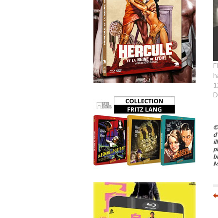
F
h
1
D
©
d
i
p
b
M