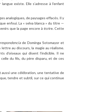
r langue existe. Elle s’adresse à l’enfant
ages analogiques, de paysages effacés. Il y
ue enfoui. La « selva blanca » du titre —
venirs que la page encore à écrire. Cette
respondencia
de Dominga Sotomayor et
a lettre au discours, la magie au réalisme.
s d’oiseaux qui disent l’indicible. Il ne
celle du fils, du père disparu, et de ces
t aussi une célébration, une tentative de
que, tendre et subtil, sur ce qui continue