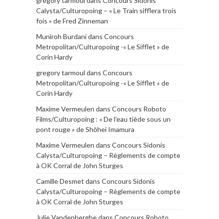
gregory tarmoul
dans
Concours Sidonis
Calysta/Culturopoing – « Le Train sifflera trois
fois » de Fred Zinneman
Muniroh Burdani
dans
Concours
Metropolitan/Culturopoing -« Le Sifflet » de
Corin Hardy
gregory tarmoul
dans
Concours
Metropolitan/Culturopoing -« Le Sifflet » de
Corin Hardy
Maxime Vermeulen
dans
Concours Roboto
Films/Culturopoing : « De l’eau tiède sous un
pont rouge » de Shōhei Imamura
Maxime Vermeulen
dans
Concours Sidonis
Calysta/Culturopoing – Règlements de compte
à OK Corral de John Sturges
Camille Desmet
dans
Concours Sidonis
Calysta/Culturopoing – Règlements de compte
à OK Corral de John Sturges
Julie Vandenberghe
dans
Concours Roboto