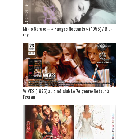
Mikio Naruse – « Nuages flottants » (1955) / Blu-
ray
WIVES (1975) au ciné-club Le 7e genre/Retour à
l’écran