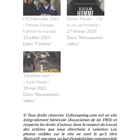
FID Marseille 2025
Simon Panay – « Si
: Penser l’image,
tu es un homme »
habiter le monde
27 février 2023
12 juillet 2025
Dans "Nouveautés
Dans "Cinéma"
salles"
Takahide Hori –
« Junk Head »
18 mai 2022
Dans "Nouveautés
salles"
© Tous droits réservés. Culturopoing.com est un site
intégralement bénévole (Association de loi 1901) et
respecte les droits d’auteur, dans le respect du travail
des artistes que nous cherchons à valoriser. Les
photos visibles sur le site ne sont là qu’à titre
illustratif, non dans un but d’exploitation commerciale