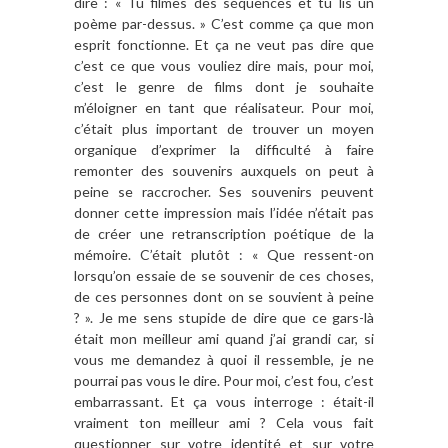
dire : « Tu filmes des séquences et tu lis un
poème par-dessus. » C’est comme ça que mon
esprit fonctionne. Et ça ne veut pas dire que
c’est ce que vous vouliez dire mais, pour moi,
c’est le genre de films dont je souhaite
m’éloigner en tant que réalisateur. Pour moi,
c’était plus important de trouver un moyen
organique d’exprimer la difficulté à faire
remonter des souvenirs auxquels on peut à
peine se raccrocher. Ses souvenirs peuvent
donner cette impression mais l’idée n’était pas
de créer une retranscription poétique de la
mémoire. C’était plutôt : « Que ressent-on
lorsqu’on essaie de se souvenir de ces choses,
de ces personnes dont on se souvient à peine
? ». Je me sens stupide de dire que ce gars-là
était mon meilleur ami quand j’ai grandi car, si
vous me demandez à quoi il ressemble, je ne
pourrai pas vous le dire. Pour moi, c’est fou, c’est
embarrassant. Et ça vous interroge : était-il
vraiment ton meilleur ami ? Cela vous fait
questionner sur votre identité et sur votre