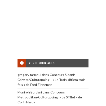
VOS COMMENTAIRES
gregory tarmoul
dans
Concours Sidonis
Calysta/Culturopoing – « Le Train sifflera trois
fois » de Fred Zinneman
Muniroh Burdani
dans
Concours
Metropolitan/Culturopoing -« Le Sifflet » de
Corin Hardy