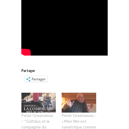
Partager
Partager
Peter Greenaway
Peter Greenaway :
– "Goltzius et la
« Mon film est
compagnie du
symétrique comme