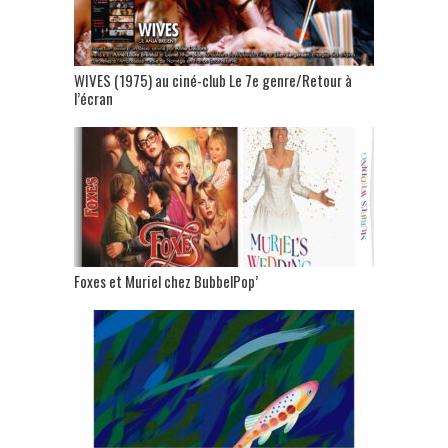
WIVES (1975) au ciné-club Le 7e genre/Retour à
l’écran
Foxes et Muriel chez BubbelPop’