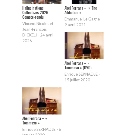
Hallucinations
Abel Ferrara – » The
Collectives 2026 –
Addiction «
Compte-rendu
Emmanuel Le Gagne
-
Vincent Nicolet et
9 avril 2021
Jean-François
DICKELI
-
24 avril
2026
Abel Ferrara – «
Tommaso » (DVD)
Enrique SEKNADJE
-
15 juillet 2020
Abel Ferrara – «
Tommaso »
Enrique SEKNADJE
-
6