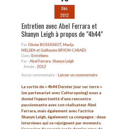
Déc
2012
Entretien avec Abel Ferrara et
Shanyn Leigh à propos de "4h44"
Par
Olivier ROSSIGNOT, Marija
NIELSEN et Guillaume BRYON-CARAËS
Dans
Entretiens
Par :
Abel Ferrara
,
Shanyn Leigh
Année :
2012
Aucun commentaire
-
Laisser un commentaire
La sortie de « 4h44 Dernier jour sur terre »
(en partenariat avec Culturopoing) nous a
donné l’opportunité d’une rencontre
passionnante avec son réalisateur Abel
Ferrara, mais également avec l’actrice
Shanyn Leigh, également sa compagne : deux
interviews qui se rejoignent par moments.
L’occasion de revenir sur le dernier opus de