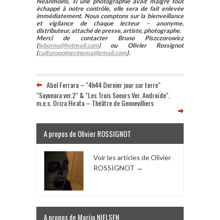
Néanmoins, si une photographie avait malgré tout
échappé à notre contrôle, elle sera de fait enlevée
immédiatement. Nous comptons sur la bienveillance
et vigilance de chaque lecteur – anonyme,
distributeur, attaché de presse, artiste, photographe.
Merci de contacter Bruno Piszczorowicz
(
lebornu@hotmail.com
) ou Olivier Rossignot
(
culturopoingcinema@gmail.com
).
Abel Ferrara – "4h44 Dernier jour sur terre"
"Sayonara ver.2" & "Les Trois Soeurs Ver. Androïde",
m.e.s. Oriza Hirata – Théâtre de Gennevilliers
A propos de Olivier ROSSIGNOT
Voir les articles de Olivier
ROSSIGNOT
→
A propos de Marija NIELSEN