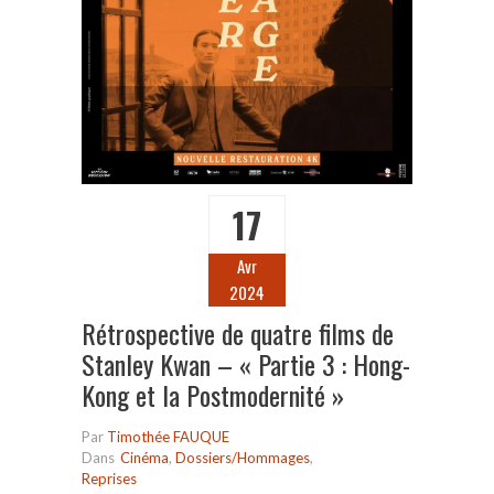
17
Avr
2024
Rétrospective de quatre films de
Stanley Kwan – « Partie 3 : Hong-
Kong et la Postmodernité »
Par
Timothée FAUQUE
Dans
Cinéma
,
Dossiers/Hommages
,
Reprises