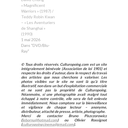
« Magnificent
Warriors » (1987) /
Teddy Robin Kwan
– « Les Aventuriers
de Shanghaï »
(1990)
1 mai 2026
Dans "DVD/Blu-
Ray"
© Tous droits réservés. Culturopoing.com est un site
intégralement bénévole (Association de loi 1901) et
respecte les droits d’auteur, dans le respect du travail
des artistes que nous cherchons à valoriser. Les
photos visibles sur le site ne sont là qu’à titre
illustratif, non dans un but d’exploitation commerciale
et ne sont pas la propriété de Culturopoing.
Néanmoins, si une photographie avait malgré tout
échappé à notre contrôle, elle sera de fait enlevée
immédiatement. Nous comptons sur la bienveillance
et vigilance de chaque lecteur – anonyme,
distributeur, attaché de presse, artiste, photographe.
Merci de contacter Bruno Piszczorowicz
(
lebornu@hotmail.com
) ou Olivier Rossignot
(
culturopoingcinema@gmail.com
).