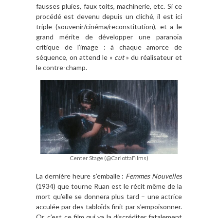
fausses pluies, faux toits, machinerie, etc. Si ce
procédé est devenu depuis un cliché, il est ici
triple (souvenir/cinéma/reconstitution), et a le
grand mérite de développer une paranoïa
critique de l’image : à chaque amorce de
séquence, on attend le «
cut
» du réalisateur et
le contre-champ.
Center Stage (@CarlottaFilms)
La dernière heure s’emballe :
Femmes Nouvelles
(1934) que tourne Ruan est le récit même de la
mort qu’elle se donnera plus tard – une actrice
acculée par des tabloïds finit par s’empoisonner.
Or, c’est ce film qui va la discréditer fatalement