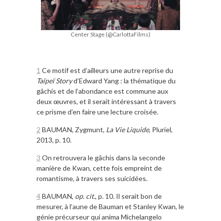
Center Stage (@CarlottaFilms)
1
Ce motif est d’ailleurs une autre reprise du
Taïpeï Story
d’Edward Yang : la thématique du
gâchis et de l’abondance est commune aux
deux œuvres, et il serait intéressant à travers
ce prisme d’en faire une lecture croisée.
2
BAUMAN, Zygmunt,
La Vie Liquide
, Pluriel,
2013, p. 10.
3
On retrouvera le gâchis dans la seconde
manière de Kwan, cette fois empreint de
romantisme, à travers ses suicidées.
4
BAUMAN,
op. cit.
, p. 10. Il serait bon de
mesurer, à l’aune de Bauman et Stanley Kwan, le
génie précurseur qui anima Michelangelo