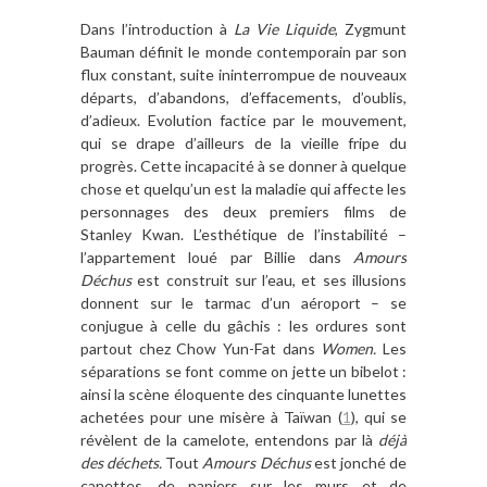
Dans l’introduction à
La Vie Liquide
, Zygmunt
Bauman définit le monde contemporain par son
flux constant, suite ininterrompue de nouveaux
départs, d’abandons, d’effacements, d’oublis,
d’adieux. Evolution factice par le mouvement,
qui se drape d’ailleurs de la vieille fripe du
progrès. Cette incapacité à se donner à quelque
chose et quelqu’un est la maladie qui affecte les
personnages des deux premiers films de
Stanley Kwan. L’esthétique de l’instabilité –
l’appartement loué par Billie dans
Amours
Déchus
est construit sur l’eau, et ses illusions
donnent sur le tarmac d’un aéroport – se
conjugue à celle du gâchis : les ordures sont
partout chez Chow Yun-Fat dans
Women.
Les
séparations se font comme on jette un bibelot :
ainsi la scène éloquente des cinquante lunettes
achetées pour une misère à Taïwan (
1
), qui se
révèlent de la camelote, entendons par là
déjà
des déchets.
Tout
Amours Déchus
est jonché de
canettes, de papiers sur les murs et de