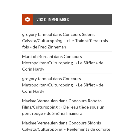
VOS COMMENTAIRES
gregory tarmoul
dans
Concours Sidonis
Calysta/Culturopoing – « Le Train sifflera trois
fois » de Fred Zinneman
Muniroh Burdani
dans
Concours
Metropolitan/Culturopoing -« Le Sifflet » de
Corin Hardy
gregory tarmoul
dans
Concours
Metropolitan/Culturopoing -« Le Sifflet » de
Corin Hardy
Maxime Vermeulen
dans
Concours Roboto
Films/Culturopoing : « De l’eau tiède sous un
pont rouge » de Shōhei Imamura
Maxime Vermeulen
dans
Concours Sidonis
Calysta/Culturopoing – Règlements de compte