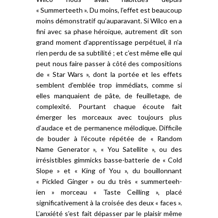
« Summerteeth ». Du moins, l’effet est beaucoup
moins démonstratif qu’auparavant. Si Wilco en a
fini avec sa phase héroïque, autrement dit son
grand moment d’apprentissage perpétuel, il n’a
rien perdu de sa subtilité ; et c’est même elle qui
peut nous faire passer à côté des compositions
de « Star Wars », dont la portée et les effets
semblent d’emblée trop immédiats, comme si
elles manquaient de pâte, de feuilletage, de
complexité. Pourtant chaque écoute fait
émerger les morceaux avec toujours plus
d’audace et de permanence mélodique. Difficile
de bouder à l’écoute répétée de « Random
Name Generator », « You Satellite », ou des
irrésistibles gimmicks basse-batterie de « Cold
Slope » et « King of You », du bouillonnant
« Pickled Ginger » ou du très « summerteeh-
ien » morceau « Taste Ceilling », placé
significativement à la croisée des deux « faces ».
L’anxiété s’est fait dépasser par le plaisir même