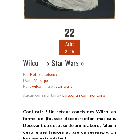
22
Août
2015
Wilco – « Star Wars »
Par
Robert Loiseux
Dans
Musique
Par :
wilco
Titre :
star wars
Aucun commentaire
-
Laisser un commentaire
Cool cats ! Un retour concis des Wilco, en
forme de (fausse) décontraction musicale.
Décevant ou décousu de prime abord, l’album
dévoile ses trésors au gré du revenez-y. Un
bon cru, très addictif.