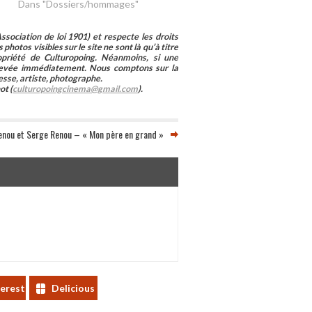
Dans "Dossiers/hommages"
sociation de loi 1901) et respecte les droits
photos visibles sur le site ne sont là qu’à titre
ropriété de Culturopoing. Néanmoins, si une
enlevée immédiatement. Nous comptons sur la
esse, artiste, photographe.
ot (
culturopoingcinema@gmail.com
).
Renou et Serge Renou – « Mon père en grand »
terest
Delicious