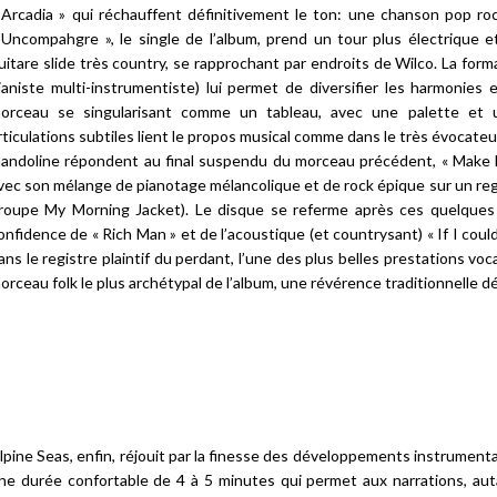
 Arcadia » qui réchauffent définitivement le ton: une chanson pop roc
 Uncompahgre », le single de l’album, prend un tour plus électrique e
uitare slide très country, se rapprochant par endroits de Wilco. La for
ianiste multi-instrumentiste) lui permet de diversifier les harmonies
orceau se singularisant comme un tableau, avec une palette et u
rticulations subtiles lient le propos musical comme dans le très évocateur
andoline répondent au final suspendu du morceau précédent, « Make Bel
vec son mélange de pianotage mélancolique et de rock épique sur un regis
roupe My Morning Jacket). Le disque se referme après ces quelques «
onfidence de « Rich Man » et de l’acoustique (et countrysant) « If I could 
ans le registre plaintif du perdant, l’une des plus belles prestations voc
orceau folk le plus archétypal de l’album, une révérence traditionnelle
lpine Seas, enfin, réjouit par la finesse des développements instrumenta
ne durée confortable de 4 à 5 minutes qui permet aux narrations, au