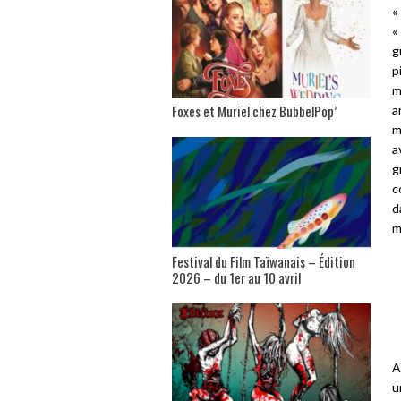
«
«
g
p
m
Foxes et Muriel chez BubbelPop’
a
m
a
g
c
d
m
Festival du Film Taïwanais – Édition
2026 – du 1er au 10 avril
A
u