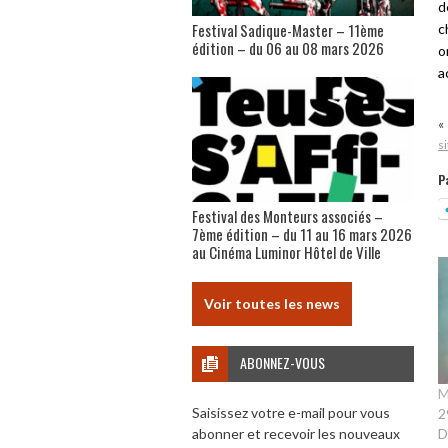
d
Festival Sadique-Master – 11ème
c
édition – du 06 au 08 mars 2026
o
a
«
s
P
Festival des Monteurs associés –
7ème édition – du 11 au 16 mars 2026
au Cinéma Luminor Hôtel de Ville
Voir toutes les news
ABONNEZ-VOUS
M
Saisissez votre e-mail pour vous
2
D
abonner et recevoir les nouveaux