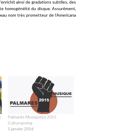
enrichit ainsi de gradations subtiles, des
te homogénéité du disque. Assurément,
uveau nom très prometteur de l’Americana
»
Palmarès Musique(s) 2015
Culturopoing
1 janvier 2016