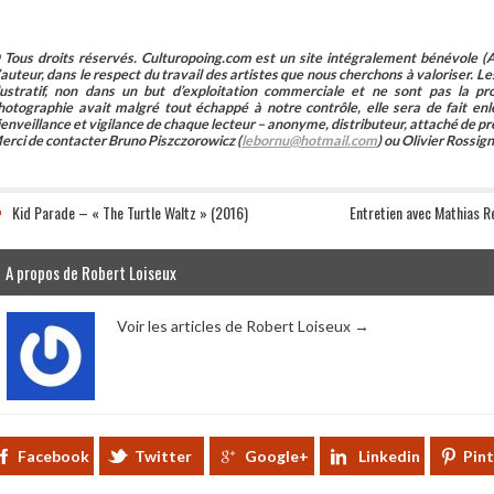
 Tous droits réservés. Culturopoing.com est un site intégralement bénévole (As
’auteur, dans le respect du travail des artistes que nous cherchons à valoriser. Les 
llustratif, non dans un but d’exploitation commerciale et ne sont pas la p
hotographie avait malgré tout échappé à notre contrôle, elle sera de fait 
ienveillance et vigilance de chaque lecteur – anonyme, distributeur, attaché de pr
erci de contacter Bruno Piszczorowicz (
lebornu@hotmail.com
) ou Olivier Rossign
Kid Parade – « The Turtle Waltz » (2016)
Entretien avec Mathias 
A propos de Robert Loiseux
Voir les articles de Robert Loiseux
→
Facebook
Twitter
Google+
Linkedin
Pin