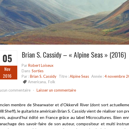
Brian S. Cassidy – « Alpine Seas » (2016)
05
Par
Robert Loiseux
Nov
Dans
Sorties
2016
Par :
Brian S. Cassidy
Titre :
Alpine Seas
Année :
4 novembre 2
Americana
,
Folk
ucun commentaire
-
Laisser un commentaire
ncien membre de Shearwater et d’Okkervil River (dont sort actuellemen
ill Sheff), le guitariste américain Brian S. Cassidy vient de réaliser son 
nis, aujourd’hui édité en France grâce au label Microcultures. Bien en
anachage des savoir-faire de son auteur, compositeur et multi instru