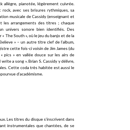
k allègre, pianotée, légèrement cuivrée.
t rock, avec ses brisures rythmiques, sa
mation musicale de Cassidy (enseignant et
 et les arrangements des titres ; chaque
n univers sonore bien identifiés. Des
 « The South », où le jeu du banjo et de la
ieve » – un autre titre clef de l’album,
tre cette fois-ci voisin de Jim James (du
 pics » en vallée douce sur les airs de
write a song ». Brian S. Cassidy y délivre,
ales. Cette coda très habitée est aussi le
 dépourvue d’académisme.
ux. Les titres du disque s’inscrivent dans
tant instrumentales que chantées, de se