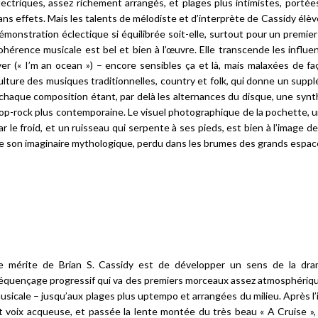
lectriques, assez richement arrangés, et plages plus intimistes, porté
ans effets. Mais les talents de mélodiste et d’interprète de Cassidy élè
émonstration éclectique si équilibrée soit-elle, surtout pour un premi
ohérence musicale est bel et bien à l’œuvre. Elle transcende les influen
ver (« I’m an ocean ») – encore sensibles ça et là, mais malaxées de f
ulture des musiques traditionnelles, country et folk, qui donne un sup
 chaque composition étant, par delà les alternances du disque, une synt
op-rock plus contemporaine. Le visuel photographique de la pochette, u
ar le froid, et un ruisseau qui serpente à ses pieds, est bien à l’image
e son imaginaire mythologique, perdu dans les brumes des grands espace
e mérite de Brian S. Cassidy est de développer un sens de la dram
équençage progressif qui va des premiers morceaux assez atmosphérique
usicale – jusqu’aux plages plus uptempo et arrangées du milieu. Après l’i
t voix acqueuse, et passée la lente montée du très beau « A Cruise »