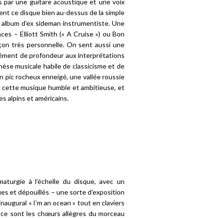
es par une guitare acoustique et une voix
vent ce disque bien au-dessus de la simple
er album d’ex sideman instrumentiste. Une
ces – Elliott Smith (« A Cruise ») ou Bon
açon très personnelle. On sent aussi une
plément de profondeur aux interprétations
hèse musicale habile de classicisme et de
n pic rocheux enneigé, une vallée roussie
 de cette musique humble et ambitieuse, et
s alpins et américains.
aturgie à l’échelle du disque, avec un
s et dépouillés – une sorte d’exposition
naugural « I’m an ocean » tout en claviers
, ce sont les chœurs allègres du morceau