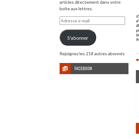
articles directement dans votre
boite aux lettres.
©
Adresse
d
i
e-
p
mail
b
S'abonner
M
Rejoignez les 218 autres abonnés
FACEBOOK