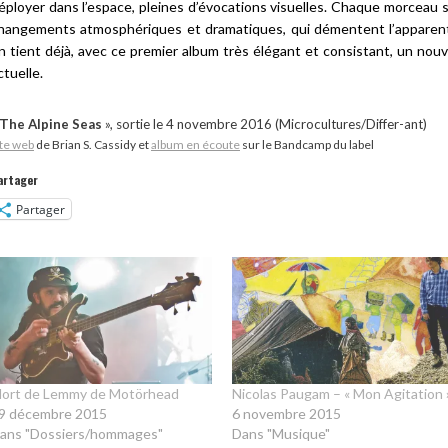
éployer dans l’espace, pleines d’évocations visuelles. Chaque morceau s’
hangements atmosphériques et dramatiques, qui démentent l’apparen
n tient déjà, avec ce premier album très élégant et consistant, un no
ctuelle.
The Alpine Seas
», sortie le 4 novembre 2016 (Microcultures/Differ-ant)
ite web
de Brian S. Cassidy et
album en écoute
sur le Bandcamp du label
artager
Partager
ort de Lemmy de Motörhead
Nicolas Paugam – « Mon Agitation 
9 décembre 2015
6 novembre 2015
ans "Dossiers/hommages"
Dans "Musique"