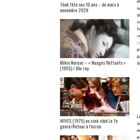
é
Tënk fête ses 10 ans – de mars à
s
novembre 2026
d
c
I
c
;
p
p
Mikio Naruse – « Nuages flottants »
d
(1955) / Blu-ray
L
WIVES (1975) au ciné-club Le 7e
s
genre/Retour à l’écran
m
e