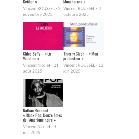
Geôlier »
Moucherons »
Vincent ROUSSEL
-
2
Vincent ROUSSEL
-
3
novembre 2025
octobre 2025
Chloé Saffy – « La
Thierry Clech – « Mon
Vocation »
producteur »
Vincent Nicolet
-
21
Vincent ROUSSEL
-
12
août 2025
juin 2025
Nathan Reneaud –
« Black Pop, Douze âmes
de l’Amérique noire »
Vincent Nicolet
-
4
mai 2025