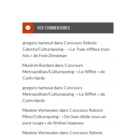
VOS COMMENTAIRES
gregory tarmoul
dans
Concours Sidonis
Calysta/Culturopoing – « Le Train sifflera trois
fois » de Fred Zinneman
Muniroh Burdani
dans
Concours
Metropolitan/Culturopoing -« Le Sifflet » de
Corin Hardy
gregory tarmoul
dans
Concours
Metropolitan/Culturopoing -« Le Sifflet » de
Corin Hardy
Maxime Vermeulen
dans
Concours Roboto
Films/Culturopoing : « De l’eau tiède sous un
pont rouge » de Shōhei Imamura
Maxime Vermeulen
dans
Concours Sidonis