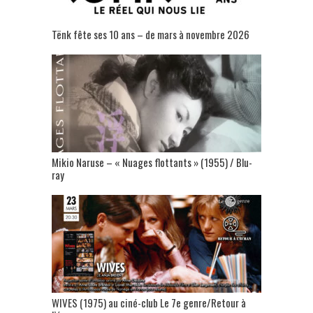
Tënk fête ses 10 ans – de mars à novembre 2026
Mikio Naruse – « Nuages flottants » (1955) / Blu-
ray
WIVES (1975) au ciné-club Le 7e genre/Retour à