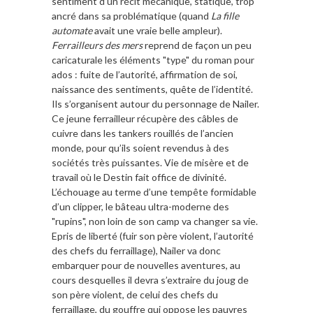
sentiment d’un récit mécanique, statique, trop
ancré dans sa problématique (quand
La fille
automate
avait une vraie belle ampleur).
Ferrailleurs des mers
reprend de façon un peu
caricaturale les éléments "type" du roman pour
ados : fuite de l’autorité, affirmation de soi,
naissance des sentiments, quête de l’identité.
Ils s’organisent autour du personnage de Nailer.
Ce jeune ferrailleur récupère des câbles de
cuivre dans les tankers rouillés de l’ancien
monde, pour qu’ils soient revendus à des
sociétés très puissantes. Vie de misère et de
travail où le Destin fait office de divinité.
L’échouage au terme d’une tempête formidable
d’un clipper, le bâteau ultra-moderne des
"rupins", non loin de son camp va changer sa vie.
Epris de liberté (fuir son père violent, l’autorité
des chefs du ferraillage), Nailer va donc
embarquer pour de nouvelles aventures, au
cours desquelles il devra s’extraire du joug de
son père violent, de celui des chefs du
ferraillage, du gouffre qui oppose les pauvres