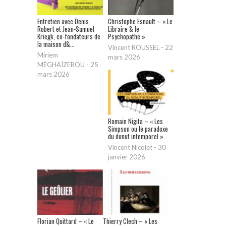
Entretien avec Denis
Christophe Esnault – « Le
Robert et Jean-Samuel
Libraire & le
Kriegk, co-fondateurs de
Psychopathe »
la maison d&...
Vincent ROUSSEL
-
22
Miriem
mars 2026
MÉGHAÏZEROU
-
25
mars 2026
Romain Nigita – « Les
Simpson ou le paradoxe
du donut intemporel »
Vincent Nicolet
-
30
janvier 2026
Florian Quittard – « Le
Thierry Clech – « Les