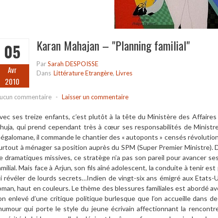
Karan Mahajan – "Planning familial"
05
Par
Sarah DESPOISSE
Avr
Dans
Littérature Etrangère
,
Livres
2010
ucun commentaire
-
Laisser un commentaire
vec ses treize enfants, c’est plutôt à la tête du Ministère des Affaires
huja, qui prend cependant très à cœur ses responsabilités de Minis
égalomane, il commande le chantier des « autoponts » censés révolutionne
urtout à ménager sa position auprès du SPM (Super Premier Ministre). D
e dramatiques missives, ce stratège n’a pas son pareil pour avancer se
amilial. Mais face à Arjun, son fils aîné adolescent, la conduite à tenir e
ui révéler de lourds secrets…Indien de vingt-six ans émigré aux Etats-
oman, haut en couleurs. Le thème des blessures familiales est abordé av
on enlevé d’une critique politique burlesque que l’on accueille dans d
’humour qui porte le style du jeune écrivain affectionnant la rencontr