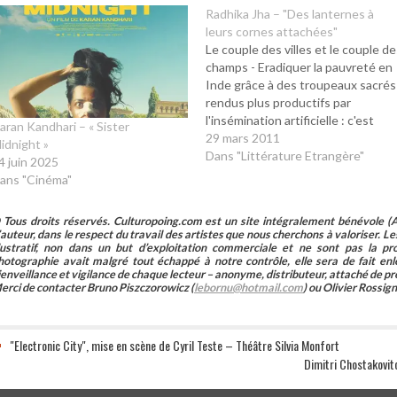
Radhika Jha – "Des lanternes à
leurs cornes attachées"
Le couple des villes et le couple d
champs - Eradiquer la pauvreté en
Inde grâce à des troupeaux sacrés
rendus plus productifs par
l'insémination artificielle : c'est
aran Kandhari – « Sister
l'idée illuminée que souffle une
29 mars 2011
idnight »
Hollandaise au jeune Manoj Mishra
Dans "Littérature Etrangère"
4 juin 2025
dont l'idéalisme n'attendait qu'un
ans "Cinéma"
but pour s'enflammer, "jamais plus
les villageois ne…
 Tous droits réservés. Culturopoing.com est un site intégralement bénévole (As
’auteur, dans le respect du travail des artistes que nous cherchons à valoriser. Les 
llustratif, non dans un but d’exploitation commerciale et ne sont pas la p
hotographie avait malgré tout échappé à notre contrôle, elle sera de fait 
ienveillance et vigilance de chaque lecteur – anonyme, distributeur, attaché de pr
erci de contacter Bruno Piszczorowicz (
lebornu@hotmail.com
) ou Olivier Rossign
"Electronic City", mise en scène de Cyril Teste – Théâtre Silvia Monfort
Dimitri Chostakovi