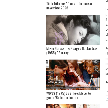
s
Tënk fête ses 10 ans – de mars à
novembre 2026
L
p
à
s
s
c
b
Mikio Naruse – « Nuages flottants »
A
(1955) / Blu-ray
r
m
m
a
l
A
P
WIVES (1975) au ciné-club Le 7e
genre/Retour à l’écran