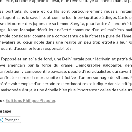
incérité, la laideur appelle le désir, et le rêve se fraye un chemin dans la pa
es portraits du père et du fils sont particulièrement réussis, notam
artagent sans le savoir, tout comme leur (non-)aptitude à diriger. Car le p
 se détourner des jupons de sa femme Sangita, pour l’autre à conquérir la 
aga, Karan Mahajan décrit leur naïveté commune d’un œil malicieux ma
emble considérer comme une composante de la richesse pure de l’âme. Le
hevaliers au cœur noble dans une réalité un peu trop étroite à leur 
rodant, d’assumer leurs responsabilités.
 l’opposé et en toile de fond, une Delhi natale pour l’écrivain et patrie
êve américain par la force du drame. Démographie galopante, dens
anipulation y composent le paysage, peuplé d’individualistes qui savent 
anifester contre la mort subite et fictive d’un personnage de sitcom. 
cérée voire emplie d’un certain ressentiment reste ludique dans la critiq
a maisonnée Ahuja, à une échelle bien plus importante : celles des valeurs
ux
Editions Philippe Picquier
.
artager
Partager