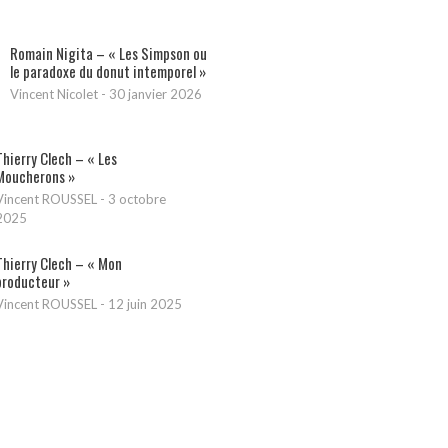
Romain Nigita – « Les Simpson ou
le paradoxe du donut intemporel »
Vincent Nicolet
-
30 janvier 2026
Thierry Clech – « Les
Moucherons »
Vincent ROUSSEL
-
3 octobre
2025
Thierry Clech – « Mon
producteur »
Vincent ROUSSEL
-
12 juin 2025