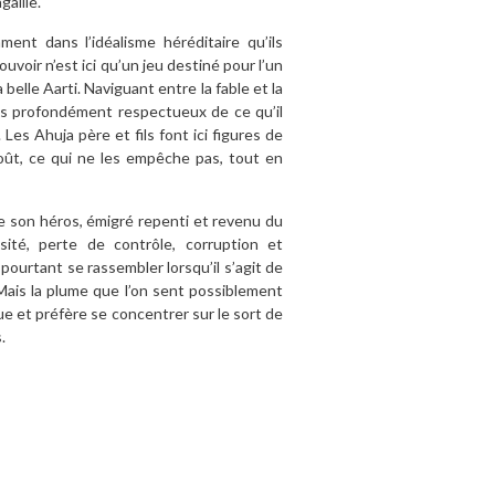
gaille.
ment dans l’idéalisme héréditaire qu’ils
ouvoir n’est ici qu’un jeu destiné pour l’un
belle Aarti. Naviguant entre la fable et la
is profondément respectueux de ce qu’il
s Ahuja père et fils font ici figures de
goût, ce qui ne les empêche pas, tout en
 de son héros, émigré repenti et revenu du
ité, perte de contrôle, corruption et
pourtant se rassembler lorsqu’il s’agit de
Mais la plume que l’on sent possiblement
ue et préfère se concentrer sur le sort de
.