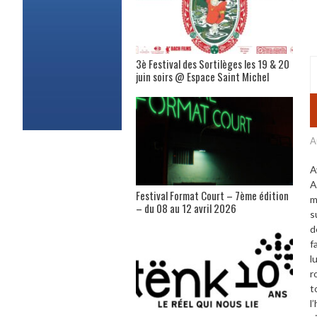
3è Festival des Sortilèges les 19 & 20
juin soirs @ Espace Saint Michel
A
A
A
Festival Format Court – 7ème édition
m
– du 08 au 12 avril 2026
s
d
f
l
r
t
l