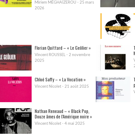
Miriem MÉGHAÏZEROU
-
25 mars
2026
Florian Quittard – « Le Geôlier »
Vincent ROUSSEL
-
2 novembre
2025
Chloé Saffy – « La Vocation »
Vincent Nicolet
-
21 août 2025
Nathan Reneaud – « Black Pop,
Douze âmes de l’Amérique noire »
Vincent Nicolet
-
4 mai 2025