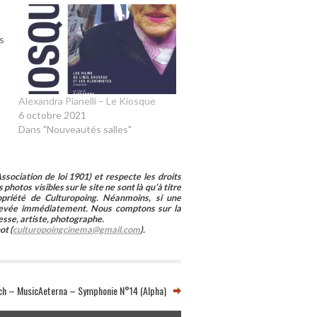
es
Alexandra Pianelli – Le Kiosque
6 octobre 2021
Dans "Nouveautés salles"
sociation de loi 1901) et respecte les droits
photos visibles sur le site ne sont là qu’à titre
ropriété de Culturopoing. Néanmoins, si une
enlevée immédiatement. Nous comptons sur la
esse, artiste, photographe.
ot (
culturopoingcinema@gmail.com
).
tch – MusicAeterna – Symphonie N°14 (Alpha)