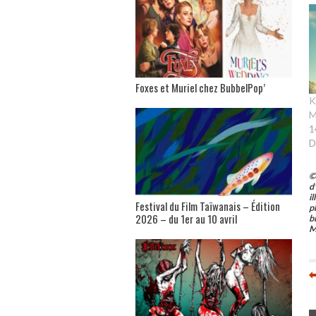
Foxes et Muriel chez BubbelPop’
K
M
1
D
©
d
i
Festival du Film Taïwanais – Édition
p
2026 – du 1er au 10 avril
b
M