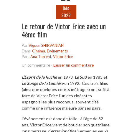
Déc
2022
Le retour de Victor Erice avec un
4ème film
Par
Viguen SHIRVANIAN
Dans
Cinéma
,
Evénements
Par :
Ana Torrent
,
Victor Erice
Un commentaire
-
Laisser un commentaire
L’Esprit de la Ruche
en 1973,
Le Sud
en 1983 et
Le Songe de la Lumière
en 1992. Ces trois films
(ainsi que quelques courts métrages) ont suffi à
faire de Victor Erice l’un des cinéastes
espagnols les plus reconnus, souvent cité
comme une influence majeure par ses pairs.
L’évènement est donc de taille : à l’âge de 82
ans, Victor Erice vient de boucler son quatrième
long métrage,
Cerrar los Ojos
(Fermer les yeux),