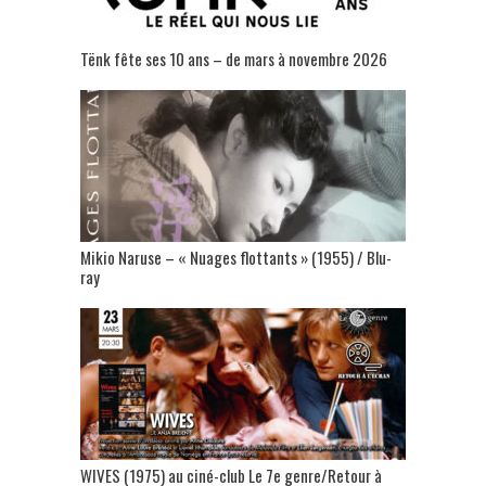
Tënk fête ses 10 ans – de mars à novembre 2026
Mikio Naruse – « Nuages flottants » (1955) / Blu-
ray
WIVES (1975) au ciné-club Le 7e genre/Retour à