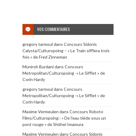
VOS COMMENTAIRES
gregory tarmoul
dans
Concours Sidonis
Calysta/Culturopoing – « Le Train sifflera trois
fois » de Fred Zinneman
Muniroh Burdani
dans
Concours
Metropolitan/Culturopoing -« Le Sifflet » de
Corin Hardy
gregory tarmoul
dans
Concours
Metropolitan/Culturopoing -« Le Sifflet » de
Corin Hardy
Maxime Vermeulen
dans
Concours Roboto
Films/Culturopoing : « De l’eau tiède sous un
pont rouge » de Shōhei Imamura
Maxime Vermeulen
dans
Concours Sidonis