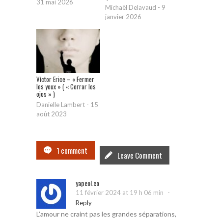
31 mai 2026
Michaël Delavaud
-
9
janvier 2026
Víctor Erice – « Fermer
les yeux » ( « Cerrar los
ojos » )
Danielle Lambert
-
15
août 2023
1 comment
Leave Comment
yapeol.co
-
11 février 2024 at 19 h 06 min
Reply
L’amour ne craint pas les grandes séparations,