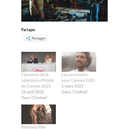
Partager
Partager
L’annonce de la
Les pronostics
sélection officielle
pour Cannes 2023
de Cannes 2023
1 mars 2023
14 avril 2023
Dans "Cinéma"
Dans "Cinéma"
Amnesty Film