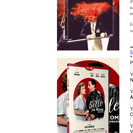
d
p
m
E
s