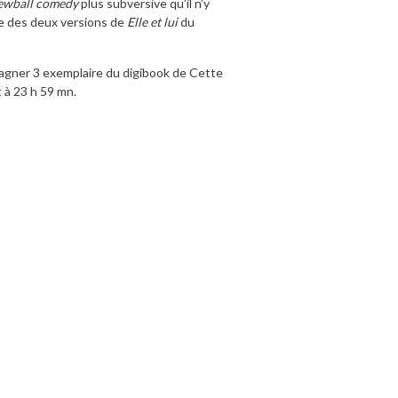
ewball comedy
plus subversive qu’il n’y
ne des deux versions de
Elle et lui
du
 gagner 3 exemplaire du digibook de Cette
t à 23 h 59 mn.