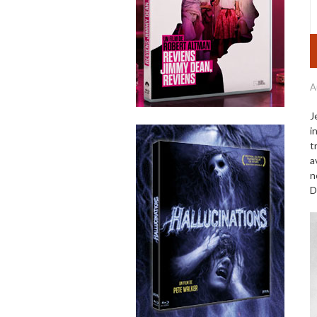
A
J
i
t
a
n
D