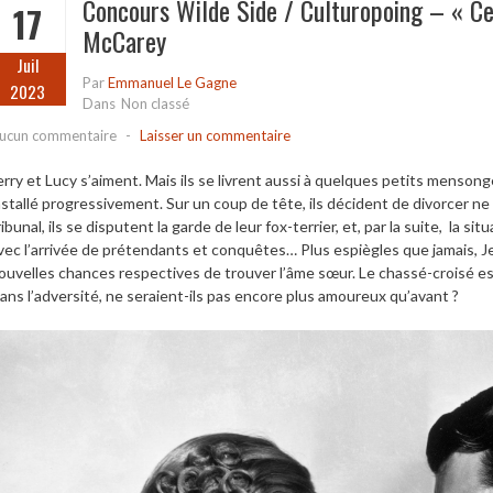
Concours Wilde Side / Culturopoing – « Ce
17
McCarey
Juil
Par
Emmanuel Le Gagne
2023
Dans
Non classé
ucun commentaire
-
Laisser un commentaire
erry et Lucy s’aiment. Mais ils se livrent aussi à quelques petits menson
nstallé progressivement. Sur un coup de tête, ils décident de divorcer ne
ribunal, ils se disputent la garde de leur fox-terrier, et, par la suite, la 
vec l’arrivée de prétendants et conquêtes… Plus espiègles que jamais, Je
ouvelles chances respectives de trouver l’âme sœur. Le chassé-croisé es
ans l’adversité, ne seraient-ils pas encore plus amoureux qu’avant ?