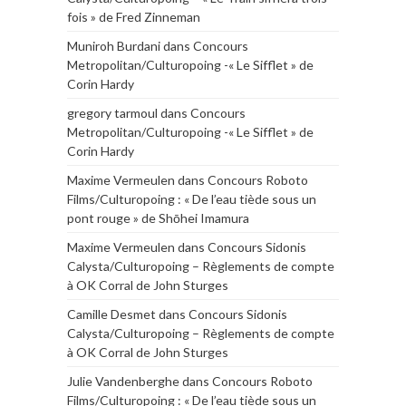
fois » de Fred Zinneman
Muniroh Burdani
dans
Concours
Metropolitan/Culturopoing -« Le Sifflet » de
Corin Hardy
gregory tarmoul
dans
Concours
Metropolitan/Culturopoing -« Le Sifflet » de
Corin Hardy
Maxime Vermeulen
dans
Concours Roboto
Films/Culturopoing : « De l’eau tiède sous un
pont rouge » de Shōhei Imamura
Maxime Vermeulen
dans
Concours Sidonis
Calysta/Culturopoing – Règlements de compte
à OK Corral de John Sturges
Camille Desmet
dans
Concours Sidonis
Calysta/Culturopoing – Règlements de compte
à OK Corral de John Sturges
Julie Vandenberghe
dans
Concours Roboto
Films/Culturopoing : « De l’eau tiède sous un