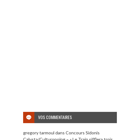
VOS COMMENTAIRES
gregory tarmoul
dans
Concours Sidonis
Calysta/Culturopoing – « Le Train sifflera trois