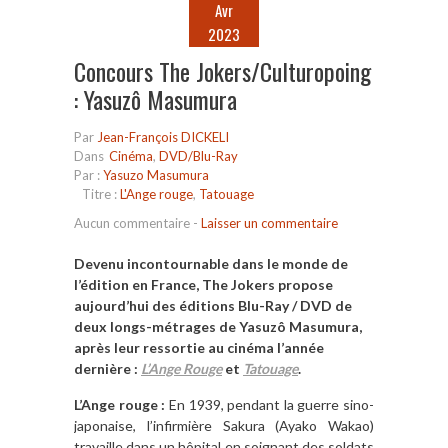
Avr
2023
Concours The Jokers/Culturopoing
: Yasuzô Masumura
Par
Jean-François DICKELI
Dans
Cinéma
,
DVD/Blu-Ray
Par :
Yasuzo Masumura
Titre :
L'Ange rouge
,
Tatouage
Aucun commentaire
-
Laisser un commentaire
Devenu incontournable dans le monde de
l’édition en France, The Jokers propose
aujourd’hui des éditions Blu-Ray / DVD de
deux longs-métrages de Yasuzô Masumura,
après leur ressortie au cinéma l’année
dernière :
L’Ange Rouge
et
Tatouage
.
L’Ange rouge :
En 1939, pendant la guerre sino-
japonaise, l’infirmière Sakura (Ayako Wakao)
travaille dans un hôpital en soignant des soldats