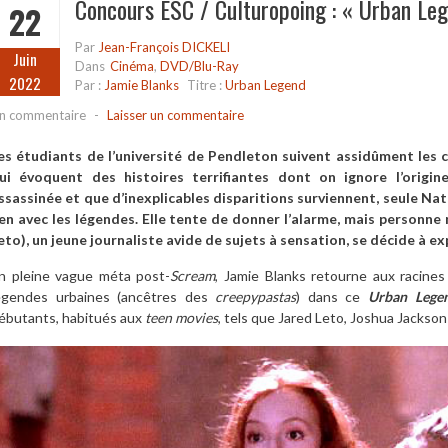
Concours ESC / Culturopoing : « Urban Le
22
Par
Jean-François DICKELI
Juin
Dans
Cinéma
,
DVD/Blu-Ray
2022
Par :
Jamie Blanks
Titre :
Urban Legend
n commentaire
-
Laisser un commentaire
es étudiants de l’université de Pendleton suivent assidûment les 
ui évoquent des histoires terrifiantes dont on ignore l’origi
ssassinée et que d’inexplicables disparitions surviennent, seule Na
ien avec les légendes. Elle tente de donner l’alarme, mais personne 
eto), un jeune journaliste avide de sujets à sensation, se décide à ex
n pleine vague méta post-
Scream
, Jamie Blanks retourne aux racine
égendes urbaines (ancêtres des
creepypastas
) dans ce
Urban Lege
ébutants, habitués aux
teen movies
, tels que Jared Leto, Joshua Jackso