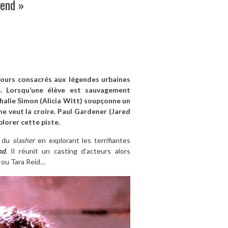
gend »
cours consacrés aux légendes urbaines
ne. Lorsqu’une élève est sauvagement
thalie Simon (Alicia Witt) soupçonne un
ne veut la croire. Paul Gardener (Jared
plorer cette piste.
s du
slasher
en explorant les terrifiantes
nd
. Il réunit un casting d’acteurs alors
n ou Tara Reid…