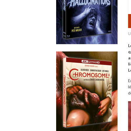
U
L
q
a
l
L
E
l
d