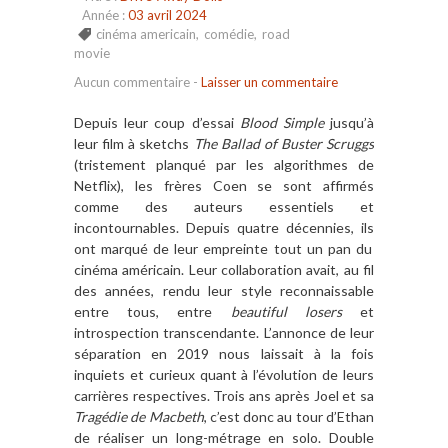
Année :
03 avril 2024
cinéma americain
,
comédie
,
road
movie
Aucun commentaire
-
Laisser un commentaire
Depuis leur coup d
’
essai
Blood Simple
jusqu
’à
leur film
à
sketchs
The Ballad of Buster Scruggs
(tristement planqu
é
par les algorithmes de
Netflix), les fr
è
res Coen se sont affirm
é
s
comme des auteurs essentiels et
incontournables. D
epuis quatre d
é
cennies,
ils
ont marqu
é
de leur empreinte tout un pan du
cin
é
ma am
é
ricain. Leur collaboration avait, au fil
des ann
é
es, rendu leur style reconnaissable
entre tous, entre
beautiful losers
et
introspection transcendante. L
’
annonce de leur
s
é
paration en 2019 nous laissait
à
la fois
inquiets et curieux quant
à
l
’é
volution de leurs
carri
è
res respectives.
Trois ans apr
è
s Joel et sa
Trag
é
die de Macbeth
, c
’
est donc au tour d
’
Ethan
de r
é
aliser un long-m
é
trage en solo. Double