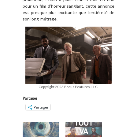
pour un film d
’
horreur sanglant, cette annonce
est presque plus excitante que l
’
enti
è
ret
é
de
son long-m
é
trage.
Copyright 2023 Focus Features. LLC.
Partager
Partager