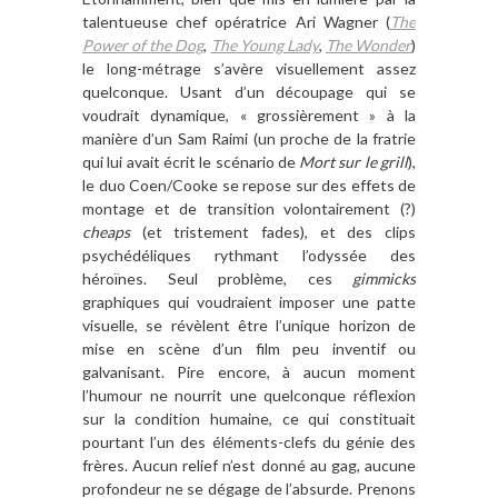
talentueuse chef op
é
ratrice Ari Wagner (
The
P
ower of the Dog
,
The Young Lady
,
The Wonder
)
le long-m
é
trage
s
’
av
è
re
visuellement assez
quelconque. Usant d
’
un d
é
coupage qui se
voudrait dynamique,
«
grossi
è
rement
»
à
la
mani
è
re d
’
un Sam Raimi (un proche de la fratrie
qui
lui
avait
é
crit le sc
é
nario de
Mort sur le grill
),
le duo Coen/Cooke se repose sur des effets de
montage et de transition volontairement (?)
cheap
s
(et tristement fades)
,
et des clips
psych
é
d
é
liques rythmant l
’
odyss
é
e des
h
é
ro
ï
nes
. Seul probl
è
me, ces
gimmicks
graphiques qui voudraient imposer une patte
visuelle, se r
é
v
è
lent
ê
tre l
’
unique horizon de
mise en sc
è
ne d
’
un film peu inventif ou
galvanisant. Pire encore,
à
aucun moment
l
’
humour ne nourrit une
quelconque
r
é
flexion
sur la condition humaine,
ce qui constituait
pourtant l
’
un des
é
l
é
ments-clefs du g
é
nie des
fr
è
res. Aucun relief n
’
est donn
é
au gag, aucune
profondeur ne se d
é
gage de l
’
absurde. P
renons