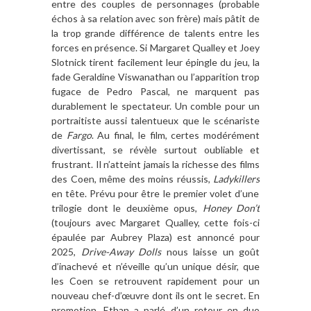
entre des couples de personnages (probable
é
chos
à
sa relation avec son fr
è
re) mais p
â
tit de
la trop grande diff
é
rence de talents entre les
forces en pr
é
sence. Si Margaret Qualley et Joey
Slotnick tirent facilement leur
é
pingle du jeu, la
fade Geraldine Viswanathan ou l
’
apparition trop
fugace de Pedro Pascal, ne marquent pas
durablement le spectateur. Un comble pour un
portraitiste aussi talentueux que le sc
é
nariste
de
Fargo
. Au final, le film, certes
mod
é
r
é
ment
divertissant
, se r
é
v
è
le surtout oubliable et
frustrant
. Il
n
’
atteint jamais la richesse des films
des Coen, m
ê
me des moins r
é
ussis,
Ladykillers
en t
ê
te. Pr
é
vu pour
ê
tre le premier volet d
’
une
trilogie dont le deuxi
è
me opus,
Honey Don
’
t
(toujours avec Margaret Qualley, cette fois-ci
é
paul
é
e par Aubrey Plaza)
est annonc
é
pour
2025,
Drive-Away Dolls
nous laisse un go
û
t
d
’
inachev
é
et n
’é
veille qu
’
un unique d
é
sir, que
les Coen se retrouvent rapidement
pour un
nouveau chef-d
’œ
uvre dont ils ont le secret.
En
promotion, Ethan a parl
é
d
’
un retour en duo