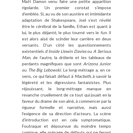
Matt Damon venu faire une petite apparition
rigolarde. Un premier constat s
’
impose
d
’
embl
é
e. Si, au vu de son aust
è
re
et intimidante
adaptation de Shakespeare, Joel s
’
est r
é
v
é
l
é
ê
tre le c
é
r
é
bral de la famille, Ethan est quant
à
lui, le plus d
é
jant
é
, le plus tourn
é
vers le
fun
. Il
est alors ais
é
de scinder leur carri
è
re en deux
versants. D
’
un c
ô
t
é
les questionnements
existentiels d
’
Inside Llewin Davies
ou
A Serious
Man
, de l
’
autre, la dr
ô
lerie et les tableaux de
perdants magnifiques que sont
Arizona Junior
ou
The Big Lebowski
. Le long-m
é
trage a, en ce
sens, ce qui faisait d
é
faut à
Macbeth
,
à
savoir la
l
é
g
è
ret
é
et les digressions fantaisistes. Plus
r
é
jouissant, le long-métrage manque en
revanche cruellement de ce
tout
qui jouait en la
faveur du drame de son a
î
n
é
,
à
commencer par la
rigueur formelle et narrative,
mais aussi
l
’
exigence de sa direction d
’
acteurs
. La sc
è
ne
d
’
introduction est en cela symptomatique.
Foutraque et d
é
pourvu
e
du moindre tempo
comique, elle pr
é
sage de d
é
fauts qui ne feront