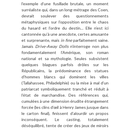
l
’
exemple d
’
une fusillade brutale,
un
moment
surr
é
aliste qui, dans un long-m
é
trage des Coen,
devrait soulever des questionnements
m
é
taphysiques sur l
’
opposition entre le chaos
du hasard et l
’
ordre du destin
… Elle
n
’
est ici
cantonn
é
e qu
’à
une anecdote, certes amusante
et surprenante, mais
in fine
parfaitement vaine.
Jamais
Drive-Away Dolls
n
’
interroge non plus
fondamenta
lement l
’
Am
é
rique, son roman
national
et
sa mythologie. Seules subsistent
quelques blagues parfois
drôles
sur les
R
é
publicains, la pr
é
dominance des statues
d
’
hommes blancs qui dominent les villes
(Tallahassee, Philadelphie) ou la mise
à
mal d
’
un
patriarcat symboliquement tranch
é
et r
é
duit
à
l
’é
tat de marchandise. Des r
é
f
é
rences qui,
cumul
é
es
à
une dimension
é
rudite
é
trangement
forc
é
e (les clins d
’œ
il
à
Henry James jusque dans
le carton final), finissent d
’
alourdir un propos
incons
é
quent. Le casting, totalement
d
é
s
é
quilibr
é
, tente de cr
é
er des jeux de miroirs