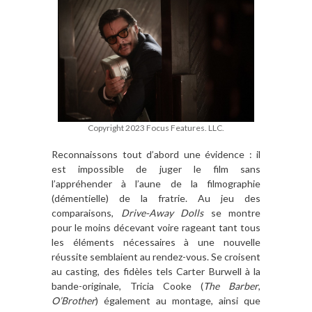
Copyright 2023 Focus Features. LLC.
Reconnaissons tout d
’
abord une
é
vidence
: il
est impossible de juger le film sans
l
’
appr
é
hender
à
l
’
aune de la filmographie
(d
é
mentielle)
de la fratrie. Au jeu des
comparaisons,
Drive-Away Dolls
se montre
pour le moins d
é
cevant voire rageant tant tous
les
é
l
é
ments
n
é
cessaires
à
une nouvelle
r
é
ussite
semblai
en
t au rendez-vous. Se croisent
au casting
,
des fid
è
les tels Carter Burwell
à
la
bande-originale, Tricia Cooke (
The Barber
,
O
’
Brother
)
é
galement au montage, ainsi que