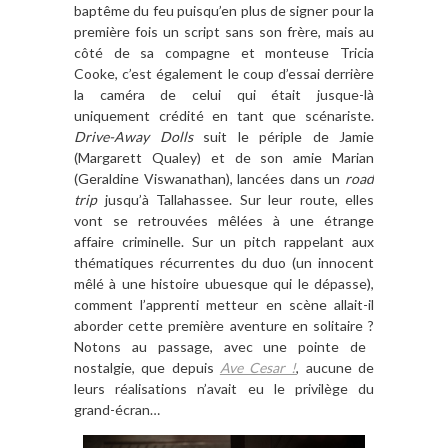
bapt
ê
me du feu puisqu
’
en plus de signer pour la
premi
è
re fois un script sans son fr
è
re, mais au
c
ô
t
é
de sa compagne et monteuse Tricia
Cooke, c
’
est
é
galement
le
coup d
’
essai derri
è
re
la cam
é
ra de celui qui
é
tait jusque-l
à
uniquement
cr
é
dit
é
en tant que sc
é
nariste.
Drive-Away Dolls
suit le p
é
riple de Jamie
(Margarett Qualey) et de son amie Marian
(Geraldine Viswanathan), lanc
é
es dans un
road
trip
jusqu
’à
Tallahassee. Sur leur route, elles
vont se retrouv
é
es m
ê
l
é
es
à
une
é
trange
affaire criminelle. Sur un pitch rappelant aux
th
é
matiques r
é
currentes du duo (un innocent
m
ê
l
é à
une histoire ubuesque qui le d
é
passe),
comment l
’
apprenti metteur en sc
è
ne allait-il
aborder cette premi
è
re aventure en solitaire
?
Notons au passage, avec une pointe de
nostalgie, que depuis
Ave Cesar !
, aucune de
leurs r
é
alisations n
’
avait eu le privil
è
ge du
grand-
é
cran…