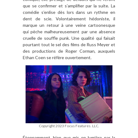
que se confirmer
et s
’
amplifier par la suite
. La
comédie s
’
enlise d
è
s lors dans un rythme en
dent de scie.
V
olontairement h
é
doniste
, il
marque
un retour
à
une veine cartoonesque
qui
p
è
che malheureusement par une absence
cruelle
de souffle punk. Une qualit
é
qui faisait
pourtant tout le sel des films de Russ Meyer et
des productions de Roger Corman, auxquels
Ethan Coen se r
é
f
è
re ouvertement.
Copyright 2023 Focus Features. LLC.
Étonnamment, bien que mis en lumi
è
re par la