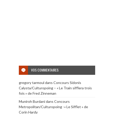
VOS COMMENTAIRES
gregory tarmoul
dans
Concours Sidonis
Calysta/Culturopoing – « Le Train sifflera trois
fois » de Fred Zinneman
Muniroh Burdani
dans
Concours
Metropolitan/Culturopoing -« Le Sifflet » de
Corin Hardy