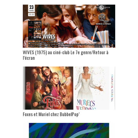
WIVES (1975) au ciné-club Le 7e genre/Retour à
l’écran
Foxes et Muriel chez BubbelPop’