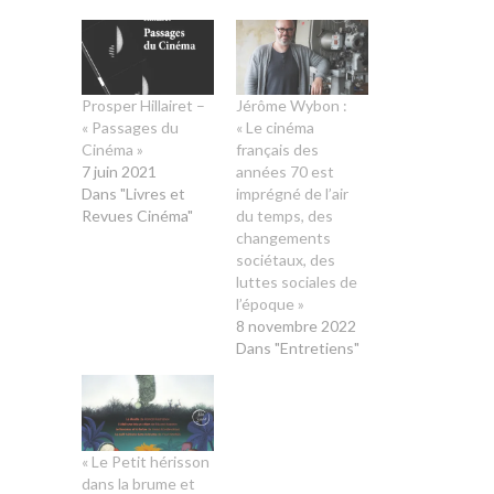
Prosper Hillairet –
Jérôme Wybon :
« Passages du
« Le cinéma
Cinéma »
français des
7 juin 2021
années 70 est
Dans "Livres et
imprégné de l’air
Revues Cinéma"
du temps, des
changements
sociétaux, des
luttes sociales de
l’époque »
8 novembre 2022
Dans "Entretiens"
« Le Petit hérisson
dans la brume et