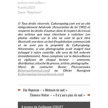
autres merveilles »
4 avril 2023
Dans "Reprises"
© Tous droits réservés. Culturopoing.com est un site
intégralement bénévole (Association de loi 1901) et
respecte les droits d’auteur, dans le respect du travail
des artistes que nous cherchons à valoriser. Les
photos visibles sur le site ne sont là qu’à titre
illustratif, non dans un but d’exploitation commerciale
et ne sont pas la propriété de Culturopoing.
Néanmoins, si une photographie avait malgré tout
échappé à notre contrôle, elle sera de fait enlevée
immédiatement. Nous comptons sur la bienveillance
et vigilance de chaque lecteur – anonyme,
distributeur, attaché de presse, artiste, photographe.
Merci de contacter Bruno Piszczorowicz
(
lebornu@hotmail.com
) ou Olivier Rossignot
(
culturopoingcinema@gmail.com
).
Elie Wajeman – « Médecin de nuit »
Éléonore Weber – « Il n’y aura plus de nuit »
A propos de Guillaume GOUJET