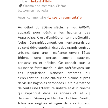
Titre :
The Last Hillbilly
Cinéma documentaire
,
Cinéma
états-unien
,
rednecks
Aucun commentaire
-
Laisser un commentaire
Au début du 20ème siècle, le mot
hillbilly
apparaît pour désigner les habitants des
Appalaches. C’est d’emblée un terme péjoratif :
isolés géographiquement, ces montagnards qui
se sont développés à l’écart des grands centres
urbains, dans une méfiance envers l’Etat
fédéral, sont perçus comme pauvres,
consanguins et débiles. On connaît tous la
puissance fantasmatique des stéréotypes sur
ces populations blanches arriérées qui
s’ennuient sous une chaleur de plombs auprès
de vieilles bagnoles défoncées. Ce fut la matrice
de toute une littérature sudiste et d’un cinéma
qui s’épanouit dans les années 60 et 70,
décrivant l’Amérique blanche du Deep South,
fidèle aux origines et figée dans sa torpeur,