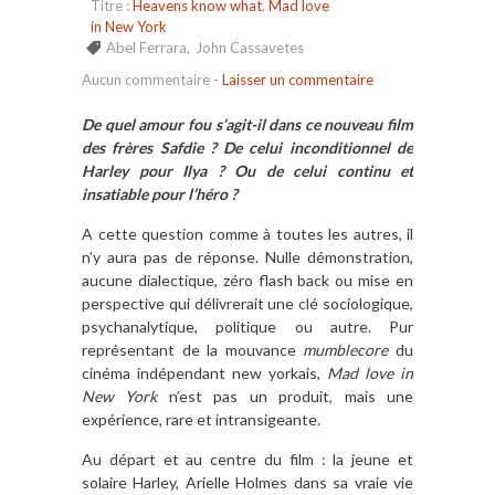
Titre :
Heavens know what
,
Mad love
in New York
Abel Ferrara
,
John Cassavetes
Aucun commentaire
-
Laisser un commentaire
De quel amour fou s’agit-il dans ce nouveau film
des frères Safdie ? De celui inconditionnel de
Harley pour Ilya ? Ou de celui continu et
insatiable pour l’héro ?
A cette question comme à toutes les autres, il
n’y aura pas de réponse. Nulle démonstration,
aucune dialectique, zéro flash back ou mise en
perspective qui délivrerait une clé sociologique,
psychanalytique, politique ou autre. Pur
représentant de la mouvance
mumblecore
du
cinéma indépendant new yorkais,
Mad love in
New York
n’est pas un produit, mais une
expérience, rare et intransigeante.
Au départ et au centre du film : la jeune et
solaire Harley, Arielle Holmes dans sa vraie vie