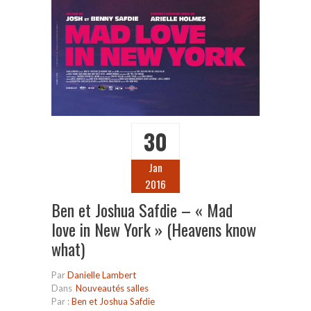
30
Jan
2016
Ben et Joshua Safdie – « Mad
love in New York » (Heavens know
what)
Par
Danielle Lambert
Dans
Nouveautés salles
Par :
Ben et Joshua Safdie