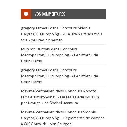
VOS COMMENTAIRES
gregory tarmoul
dans
Concours Sidonis
Calysta/Culturopoing – « Le Train sifflera trois
fois » de Fred Zinneman
Muniroh Burdani
dans
Concours
Metropolitan/Culturopoing -« Le Sifflet » de
Corin Hardy
gregory tarmoul
dans
Concours
Metropolitan/Culturopoing -« Le Sifflet » de
Corin Hardy
Maxime Vermeulen
dans
Concours Roboto
Films/Culturopoing : « De l’eau tiède sous un
pont rouge » de Shōhei Imamura
Maxime Vermeulen
dans
Concours Sidonis
Calysta/Culturopoing – Règlements de compte
à OK Corral de John Sturges