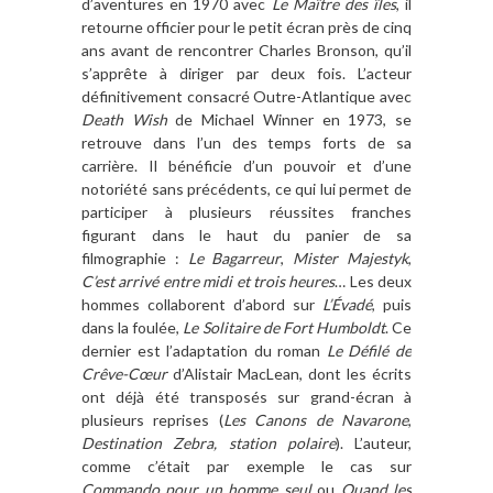
d’aventures en 1970 avec
Le Maître des îles
, il
retourne officier pour le petit écran près de cinq
ans avant de rencontrer Charles Bronson, qu’il
s’apprête à diriger par deux fois. L’acteur
définitivement consacré Outre-Atlantique avec
Death Wish
de Michael Winner en 1973, se
retrouve dans l’un des temps forts de sa
carrière. Il bénéficie d’un pouvoir et d’une
notoriété sans précédents, ce qui lui permet de
participer à plusieurs réussites franches
figurant dans le haut du panier de sa
filmographie :
Le Bagarreur
,
Mister Majestyk
,
C’est arrivé entre midi et trois heures
… Les deux
hommes collaborent d’abord sur
L’Évadé
, puis
dans la foulée,
Le Solitaire de Fort Humboldt
. Ce
dernier est l’adaptation du roman
Le Défilé de
Crêve-Cœur
d’Alistair MacLean, dont les écrits
ont déjà été transposés sur grand-écran à
plusieurs reprises (
Les Canons de Navarone
,
Destination Zebra, station polaire
). L’auteur,
comme c’était par exemple le cas sur
Commando pour un homme seul
ou
Quand les