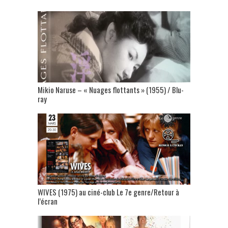
Mikio Naruse – « Nuages flottants » (1955) / Blu-
ray
WIVES (1975) au ciné-club Le 7e genre/Retour à
l’écran