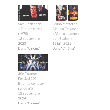
Sam Peckinpah –
Bruno Mattei et
« Tueur d’élite »
Claudio Fragasso –
(1975)
« Bianco apache »
12 septembre
et » Scalps «
2023
15 juin 2021
Dans "Cinéma"
Dans "Cinéma"
30e Etrange
Festival 2024 –
Etrange compte-
rendu n°5
12 septembre
2024
Dans "Cinéma"