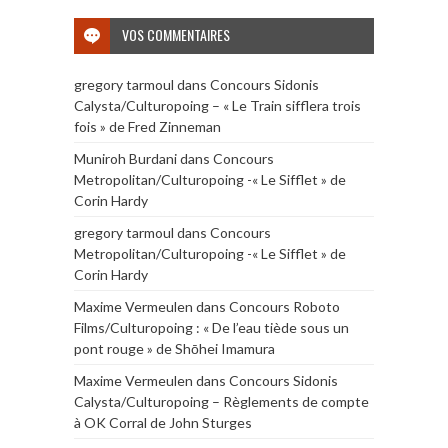
VOS COMMENTAIRES
gregory tarmoul
dans
Concours Sidonis
Calysta/Culturopoing – « Le Train sifflera trois
fois » de Fred Zinneman
Muniroh Burdani
dans
Concours
Metropolitan/Culturopoing -« Le Sifflet » de
Corin Hardy
gregory tarmoul
dans
Concours
Metropolitan/Culturopoing -« Le Sifflet » de
Corin Hardy
Maxime Vermeulen
dans
Concours Roboto
Films/Culturopoing : « De l’eau tiède sous un
pont rouge » de Shōhei Imamura
Maxime Vermeulen
dans
Concours Sidonis
Calysta/Culturopoing – Règlements de compte
à OK Corral de John Sturges