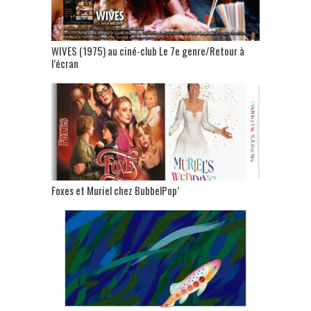
WIVES (1975) au ciné-club Le 7e genre/Retour à
l’écran
Foxes et Muriel chez BubbelPop’