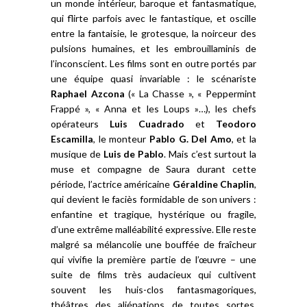
un monde intérieur, baroque et fantasmatique,
qui flirte parfois avec le fantastique, et oscille
entre la fantaisie, le grotesque, la noirceur des
pulsions humaines, et les embrouillaminis de
l’inconscient. Les films sont en outre portés par
une équipe quasi invariable : le scénariste
Raphael Azcona
(« La Chasse », « Peppermint
Frappé », « Anna et les Loups »…), les chefs
opérateurs
Luis Cuadrado
et
Teodoro
Escamilla
, le monteur
Pablo G. Del Amo
, et la
musique de
Luis de Pablo
. Mais c’est surtout la
muse et compagne de Saura durant cette
période, l’actrice américaine
Géraldine Chaplin
,
qui devient le faciès formidable de son univers :
enfantine et tragique, hystérique ou fragile,
d’une extrême malléabilité expressive. Elle reste
malgré sa mélancolie une bouffée de fraîcheur
qui vivifie la première partie de l’œuvre – une
suite de films très audacieux qui cultivent
souvent les huis-clos fantasmagoriques,
théâtres des aliénations de toutes sortes,