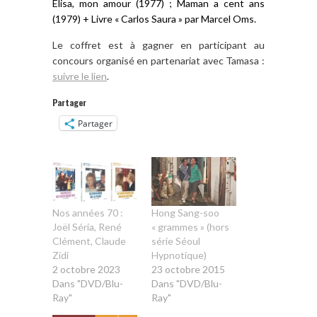
Élisa, mon amour (1977) ; Maman a cent ans
(1979) + Livre « Carlos Saura » par Marcel Oms.
Le coffret est à gagner en participant au
concours organisé en partenariat avec Tamasa :
suivre le lien
.
Partager
Partager
Nos années 70 :
Hong Sang-soo
Joël Séria, René
« grammes » (hors
Clément, Claude
série Séoul
Zidi
Hypnotique)
2 octobre 2023
23 octobre 2015
Dans "DVD/Blu-
Dans "DVD/Blu-
Ray"
Ray"