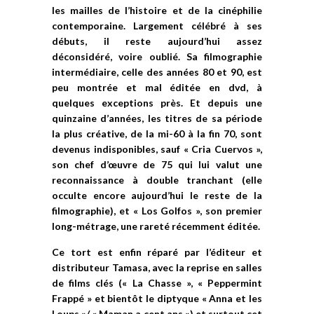
les mailles de l’histoire et de la cinéphilie
contemporaine. Largement célébré à ses
débuts, il reste aujourd’hui assez
déconsidéré, voire oublié. Sa filmographie
intermédiaire, celle des années 80 et 90, est
peu montrée et mal éditée en dvd, à
quelques exceptions près. Et depuis une
quinzaine d’années, les titres de sa période
la plus créative, de la mi-60 à la fin 70, sont
devenus indisponibles, sauf « Cria Cuervos »,
son chef d’œuvre de 75 qui lui valut une
reconnaissance à double tranchant (elle
occulte encore aujourd’hui le reste de la
filmographie), et « Los Golfos », son premier
long-métrage, une rareté récemment éditée.
Ce tort est enfin réparé par l’éditeur et
distributeur Tamasa, avec la reprise en salles
de films clés (« La Chasse », « Peppermint
Frappé » et bientôt le diptyque « Anna et les
Loups »/ « Maman a cent ans ») et surtout cet