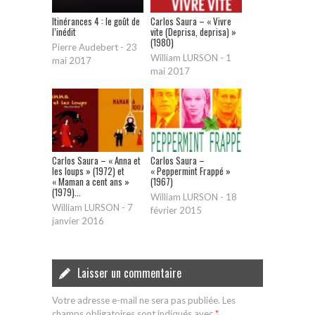
Itinérances 4 : le goût de
Carlos Saura – « Vivre
l’inédit
vite (Deprisa, deprisa) »
(1980)
Pierre Audebert
-
23
William LURSON
-
1
mai 2017
mai 2017
Carlos Saura – « Anna et
Carlos Saura –
les loups » (1972) et
« Peppermint Frappé »
« Maman a cent ans »
(1967)
(1979)...
William LURSON
-
18
William LURSON
-
7
février 2015
janvier 2016
Laisser un commentaire
Votre adresse e-mail ne sera pas publiée.
Les
champs obligatoires sont indiqués avec
*