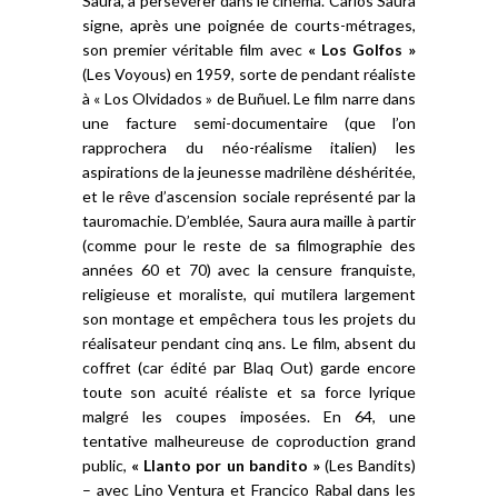
Saura, à persévérer dans le cinéma. Carlos Saura
signe, après une poignée de courts-métrages,
son premier véritable film avec
« Los Golfos »
(Les Voyous) en 1959, sorte de pendant réaliste
à « Los Olvidados » de Buñuel. Le film narre dans
une facture semi-documentaire (que l’on
rapprochera du néo-réalisme italien) les
aspirations de la jeunesse madrilène déshéritée,
et le rêve d’ascension sociale représenté par la
tauromachie. D’emblée, Saura aura maille à partir
(comme pour le reste de sa filmographie des
années 60 et 70) avec la censure franquiste,
religieuse et moraliste, qui mutilera largement
son montage et empêchera tous les projets du
réalisateur pendant cinq ans. Le film, absent du
coffret (car édité par Blaq Out) garde encore
toute son acuité réaliste et sa force lyrique
malgré les coupes imposées. En 64, une
tentative malheureuse de coproduction grand
public,
« Llanto por un bandito »
(Les Bandits)
– avec Lino Ventura et Francico Rabal dans les