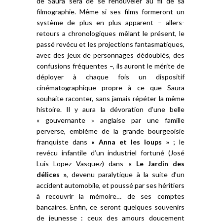
de Saura sera de se renouveler au fil de sa
filmographie. Même si ses films formeront un
système de plus en plus apparent – allers-
retours a chronologiques mêlant le présent, le
passé revécu et les projections fantasmatiques,
avec des jeux de personnages dédoublés, des
confusions fréquentes –, ils auront le mérite de
déployer à chaque fois un dispositif
cinématographique propre à ce que Saura
souhaite raconter, sans jamais répéter la même
histoire. Il y aura la dévoration d’une belle
« gouvernante » anglaise par une famille
perverse, emblème de la grande bourgeoisie
franquiste dans
« Anna et les loups »
; le
revécu infantile d’un industriel fortuné (José
Luis Lopez Vasquez) dans
« Le Jardin des
délices »
, devenu paralytique à la suite d’un
accident automobile, et poussé par ses héritiers
à recouvrir la mémoire… de ses comptes
bancaires. Enfin, ce seront quelques souvenirs
de jeunesse : ceux des amours doucement