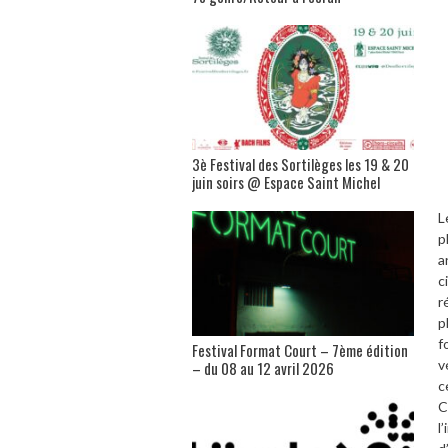
3è Festival des Sortilèges les 19 & 20
juin soirs @ Espace Saint Michel
L
p
a
c
r
p
f
Festival Format Court – 7ème édition
v
– du 08 au 12 avril 2026
c
C
l