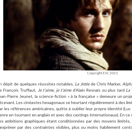
Copyright ESC 2021
n dépit de quelques réussites notables,
La Jetée
de Chris Marker,
Alpha
e François Truffaut,
Je t’aime, je t’aime
d’Alain Resnais ou plus tard
La 
ean-Pierre Jeunet, la science-fiction « à la française » demeure un pr
écevant. Les cinéastes hexagonaux se heurtant régulièrement à des limi
ar les références américaines, quitte à oublier leur propre identité (L
enre en tournant en anglais et avec des castings internationaux). En ce 
es ambitions graphiques étant conditionnées par des moyens limités, 
’exprimer par des contraintes visibles, plus ou moins habilement cont