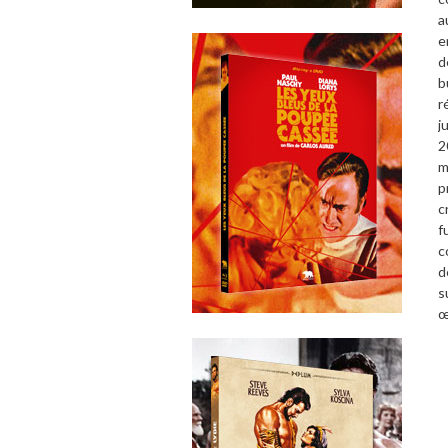
a
e
d
b
r
j
2
m
p
c
f
c
d
s
œ