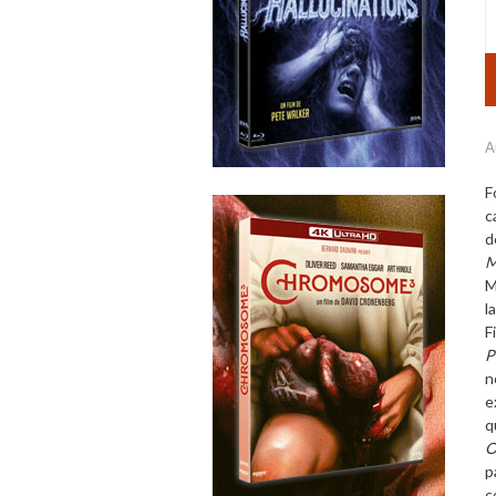
A
F
c
d
M
M
l
F
P
n
e
q
O
p
c