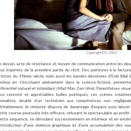
Copyright ESC 2021
e dessin, acte de résistance et moyen de communication entre les deu
lus inspirées de la première partie du récit. Des peintures à la facture
rtistes du 19ème siècle, mais aussi les bandes-dessinées d’Enki Bilal (
inéma en s’inscrivant pleinement dans la science-fiction), permett
éférentiel naturel et intimidant (
Mad Max 2
en tête). Parenthèses visuel
lus connoté et appréciables bulles poétiques, ces scènes créative
ormaliste, doublé d’un technicien aux compétences non négligeable
éritablement, le cinéaste dispose de davantage d’espace pour laisser s
ette course-poursuite très efficace, refusant le spectaculaire au profit de
ette séquence, se déroulant successivement en intérieur et en extérieu
’introduction d’une violence graphique et d’une accumulation des sour