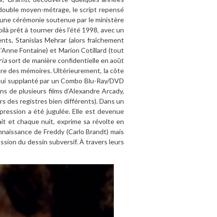
e double moyen-métrage, le script repensé
d’une cérémonie soutenue par le ministère
ilà prêt à tourner dès l’été 1998, avec un
ents, Stanislas Mehrar (alors fraîchement
’Anne Fontaine) et Marion Cotillard (tout
ria
sort de manière confidentielle en août
re des mémoires. Ultérieurement, la côte
’hui supplanté par un Combo Blu-Ray/DVD
ons de plusieurs films d’Alexandre Arcady,
ers des registres bien différents). Dans un
xpression a été jugulée. Elle est devenue
it et chaque nuit, exprime sa révolte en
 connaissance de Freddy (Carlo Brandt) mais
passion du dessin subversif. À travers leurs