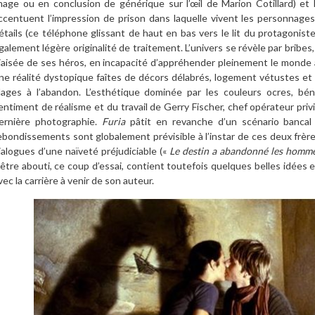
mage ou en conclusion de générique sur l’œil de Marion Cotillard) et l
ccentuent l’impression de prison dans laquelle vivent les personnage
étails (ce téléphone glissant de haut en bas vers le lit du protagonis
galement légère originalité de traitement. L’univers se révèle par bribe
iaisée de ses héros, en incapacité d’appréhender pleinement le monde a
ne réalité dystopique faîtes de décors délabrés, logement vétustes et 
lages à l’abandon. L’esthétique dominée par les couleurs ocres, bé
entiment de réalisme et du travail de Gerry Fischer, chef opérateur privil
ernière photographie.
Furia
pâtit en revanche d’un scénario bancal et
ebondissements sont globalement prévisible à l’instar de ces deux frèr
ialogues d’une naïveté préjudiciable («
Le destin a abandonné les homm
’être abouti, ce coup d’essai, contient toutefois quelques belles idées 
vec la carrière à venir de son auteur.