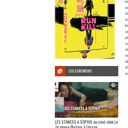
i
a
d
é
b
u
p
s
d
r
d
d
CULTURONEWS
a
LES STANCES A SOPHIE au ciné-club Le
7e genre/Retour à l’écran