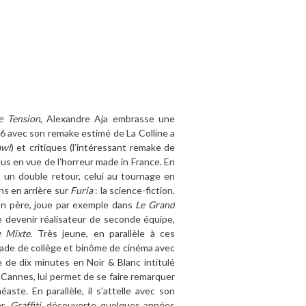
e Tension
, Alexandre Aja embrasse une
06 avec son remake estimé de La Colline a
awl
) et critiques (l’intéressant remake de
plus en vue de l’horreur made in France. En
t un double retour, celui au tournage en
ns en arrière sur
Furia
: la science-fiction.
son père, joue par exemple dans
Le Grand
de devenir réalisateur de seconde équipe,
e Mixte
. Très jeune, en parallèle à ces
rade de collège et binôme de cinéma avec
e de dix minutes en Noir & Blanc intitulé
e Cannes, lui permet de se faire remarquer
aste. En parallèle, il s’attelle avec son
ar,
Graffiti
, découverte quelques années