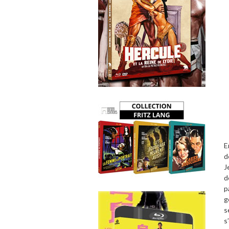
E
d
J
d
p
g
s
s