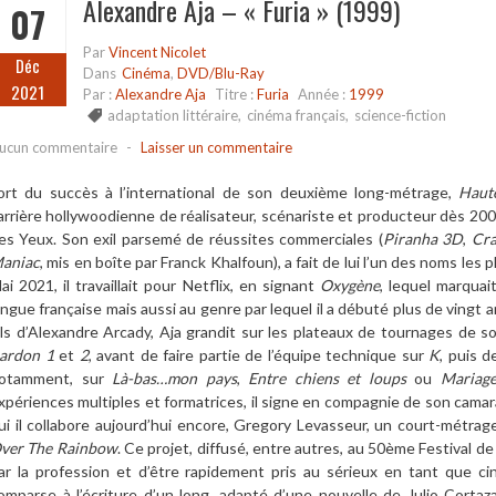
Alexandre Aja – « Furia » (1999)
07
Par
Vincent Nicolet
Déc
Dans
Cinéma
,
DVD/Blu-Ray
2021
Par :
Alexandre Aja
Titre :
Furia
Année :
1999
adaptation littéraire
,
cinéma français
,
science-fiction
ucun commentaire
-
Laisser un commentaire
ort du succès à l’international de son deuxième long-métrage,
Haut
arrière hollywoodienne de réalisateur, scénariste et producteur dès 20
es Yeux. Son exil parsemé de réussites commerciales (
Piranha 3D
,
Cr
aniac
, mis en boîte par Franck Khalfoun), a fait de lui l’un des noms les 
ai 2021, il travaillait pour Netflix, en signant
Oxygène
, lequel marquai
angue française mais aussi au genre par lequel il a débuté plus de vingt a
ils d’Alexandre Arcady, Aja grandit sur les plateaux de tournages de 
ardon 1
et
2
, avant de faire partie de l’équipe technique sur
K
, puis 
otamment, sur
Là-bas…mon pays
,
Entre chiens et loups
ou
Mariag
xpériences multiples et formatrices, il signe en compagnie de son cama
ui il collabore aujourd’hui encore, Gregory Levasseur, un court-métrag
ver The Rainbow
. Ce projet, diffusé, entre autres, au 50ème Festival d
ar la profession et d’être rapidement pris au sérieux en tant que ciné
omparse à l’écriture d’un long, adapté d’une nouvelle de Julio Cortaz