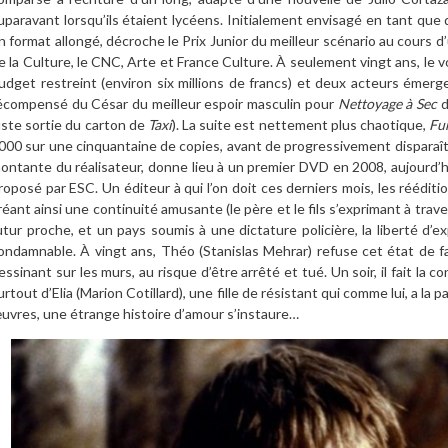
uparavant lorsqu’ils étaient lycéens. Initialement envisagé en tant qu
n format allongé, décroche le Prix Junior du meilleur scénario au cours 
e la Culture, le CNC, Arte et France Culture. À seulement vingt ans, le vo
udget restreint (environ six millions de francs) et deux acteurs émerg
écompensé du César du meilleur espoir masculin pour
Nettoyage à Sec
d
uste sortie du carton de
Taxi
). La suite est nettement plus chaotique,
Fu
000 sur une cinquantaine de copies, avant de progressivement disparaît
ontante du réalisateur, donne lieu à un premier DVD en 2008, aujourd
roposé par ESC. Un éditeur à qui l’on doit ces derniers mois, les rééditi
réant ainsi une continuité amusante (le père et le fils s’exprimant à trav
utur proche, et un pays soumis à une dictature policière, la liberté d’e
ondamnable. À vingt ans, Théo (Stanislas Mehrar) refuse cet état de fa
essinant sur les murs, au risque d’être arrêté et tué. Un soir, il fait la
urtout d’Elia (Marion Cotillard), une fille de résistant qui comme lui, a la 
uvres, une étrange histoire d’amour s’instaure…