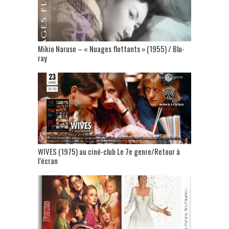
Mikio Naruse – « Nuages flottants » (1955) / Blu-
ray
WIVES (1975) au ciné-club Le 7e genre/Retour à
l’écran