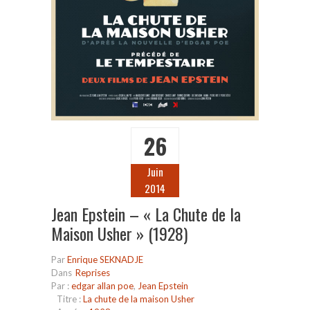
26
Juin
2014
Jean Epstein – « La Chute de la
Maison Usher » (1928)
Par
Enrique SEKNADJE
Dans
Reprises
Par :
edgar allan poe
,
Jean Epstein
Titre :
La chute de la maison Usher