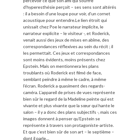
percevoir ce que son ami qui souffre
d’hyperesthésie perçoit – ses sens sont altérés
: il a besoin d’une loupe pour voir, d’un cornet
acoustique pour entendre.Le lien étroit qui
unissait chez Poe le narrateur implicite, le
narrateur explicite – le visiteur -, et Roderick,
venait aussi des jeux de mises en abîme, des
correspondances réflexives au sein du récit ; il
les permettait. Ces jeux et correspondances
sont moins évidents, moins présents chez
Epstein. Mais on mentionnera les plans
troublants où Roderick est filmé de face,
semblant peindre à même le cadre, à même
l’écran. Roderick a quasiment des regards-
caméra. L’appareil de prises de vues représente
bien sûr le regard de la Madeline peinte qui est
vivante et plus vivante que la sœur qui hante le
salon – il y a donc des plans subjectifs -, mais ces
images donnent à penser qu’Epstein se
représente à travers son protagoniste-artiste.
Et que c’est bien sûr de son art – le septième –
dont il parle…