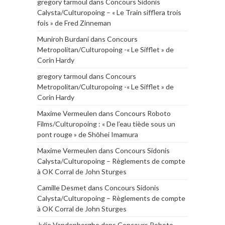
gregory tarmoul
dans
Concours Sidonis
Calysta/Culturopoing – « Le Train sifflera trois
fois » de Fred Zinneman
Muniroh Burdani
dans
Concours
Metropolitan/Culturopoing -« Le Sifflet » de
Corin Hardy
gregory tarmoul
dans
Concours
Metropolitan/Culturopoing -« Le Sifflet » de
Corin Hardy
Maxime Vermeulen
dans
Concours Roboto
Films/Culturopoing : « De l’eau tiède sous un
pont rouge » de Shōhei Imamura
Maxime Vermeulen
dans
Concours Sidonis
Calysta/Culturopoing – Règlements de compte
à OK Corral de John Sturges
Camille Desmet
dans
Concours Sidonis
Calysta/Culturopoing – Règlements de compte
à OK Corral de John Sturges
Julie Vandenberghe
dans
Concours Roboto