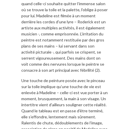
quand celle-ci souhaite quitter l’immense salon
où se trouve la toile et la palette, l’oblige à poser
pour lui. Madeline est filmée à un moment
derrière les cordes d’une lyre – Roderick est un
artiste aux multiples activités, il est également
musicien -, comme emprisonnée. L’irritation du
peintre est notamment restituée par des gros
plans de ses mains – lui servant dans son
activité picturale -, qui parfois se crispent, se
serrent vigoureusement. Des mains dont on
voit comme des nervures lorsque le peintre se
consacre à son art principal avec fébrilité (2).
Une touche de peinture posée avec le pinceau
sur la toile implique qu’une touche de vie est
enlevée à Madeline – celle-ci est vue porter à un
moment, brusquement, la main à son visage. Un
intertitre vient d’ailleurs souligner cette réalité.
Quand le tableau est en passe d’être terminé,
elle s’effondre, lentement mais sûrement.
Ralentis de chute, dédoublements de l’image,
association de plans en positif de Madeline avec