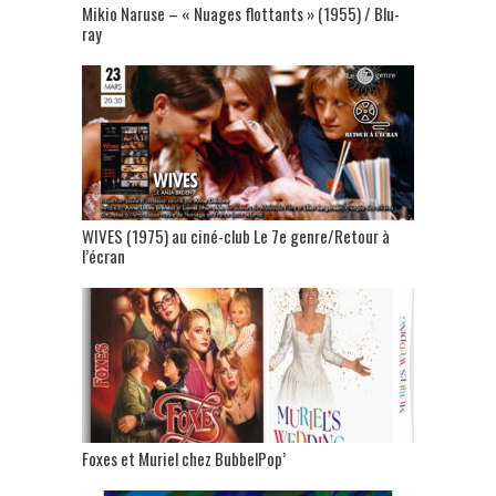
Mikio Naruse – « Nuages flottants » (1955) / Blu-
ray
WIVES (1975) au ciné-club Le 7e genre/Retour à
l’écran
Foxes et Muriel chez BubbelPop’