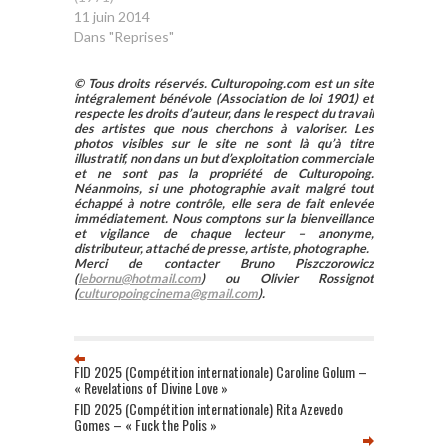
11 juin 2014
Dans "Reprises"
© Tous droits réservés. Culturopoing.com est un site
intégralement bénévole (Association de loi 1901) et
respecte les droits d’auteur, dans le respect du travail
des artistes que nous cherchons à valoriser. Les
photos visibles sur le site ne sont là qu’à titre
illustratif, non dans un but d’exploitation commerciale
et ne sont pas la propriété de Culturopoing.
Néanmoins, si une photographie avait malgré tout
échappé à notre contrôle, elle sera de fait enlevée
immédiatement. Nous comptons sur la bienveillance
et vigilance de chaque lecteur – anonyme,
distributeur, attaché de presse, artiste, photographe.
Merci de contacter Bruno Piszczorowicz
(
lebornu@hotmail.com
) ou Olivier Rossignot
(
culturopoingcinema@gmail.com
).
FID 2025 (Compétition internationale) Caroline Golum –
« Revelations of Divine Love »
FID 2025 (Compétition internationale) Rita Azevedo
Gomes – « Fuck the Polis »