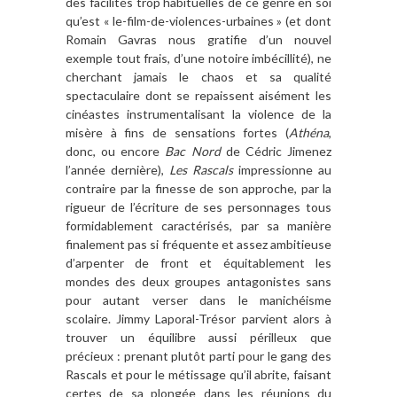
des facilités trop habituelles de ce genre en soi
qu’est « le-film-de-violences-urbaines » (et dont
Romain Gavras nous gratifie d’un nouvel
exemple tout frais, d’une notoire imbécillité), ne
cherchant jamais le chaos et sa qualité
spectaculaire dont se repaissent aisément les
cinéastes instrumentalisant la violence de la
misère à fins de sensations fortes (
Athéna
,
donc, ou encore
Bac Nord
de Cédric Jimenez
l’année dernière),
Les Rascals
impressionne au
contraire par la finesse de son approche, par la
rigueur de l’écriture de ses personnages tous
formidablement caractérisés, par sa manière
finalement pas si fréquente et assez ambitieuse
d’arpenter de front et équitablement les
mondes des deux groupes antagonistes sans
pour autant verser dans le manichéisme
scolaire. Jimmy Laporal-Trésor parvient alors à
trouver un équilibre aussi périlleux que
précieux : prenant plutôt parti pour le gang des
Rascals et pour le métissage qu’il abrite, faisant
certes de sa plongée dans les réunions du