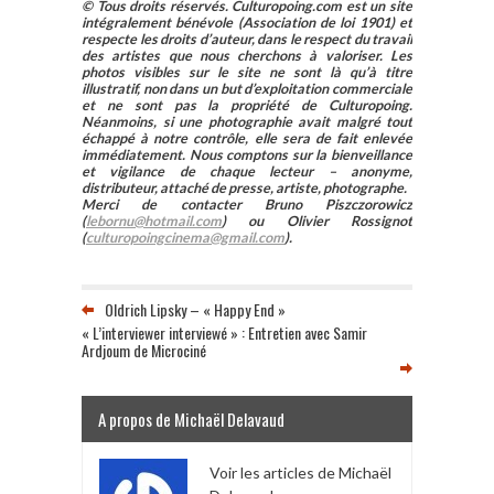
© Tous droits réservés. Culturopoing.com est un site
intégralement bénévole (Association de loi 1901) et
respecte les droits d’auteur, dans le respect du travail
des artistes que nous cherchons à valoriser. Les
photos visibles sur le site ne sont là qu’à titre
illustratif, non dans un but d’exploitation commerciale
et ne sont pas la propriété de Culturopoing.
Néanmoins, si une photographie avait malgré tout
échappé à notre contrôle, elle sera de fait enlevée
immédiatement. Nous comptons sur la bienveillance
et vigilance de chaque lecteur – anonyme,
distributeur, attaché de presse, artiste, photographe.
Merci de contacter Bruno Piszczorowicz
(
lebornu@hotmail.com
) ou Olivier Rossignot
(
culturopoingcinema@gmail.com
).
Oldrich Lipsky – « Happy End »
« L’interviewer interviewé » : Entretien avec Samir
Ardjoum de Microciné
A propos de Michaël Delavaud
Voir les articles de Michaël