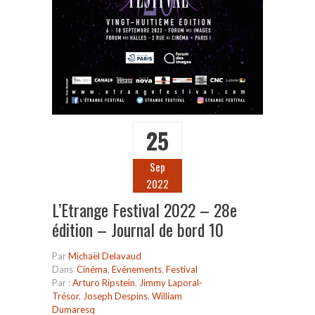
25
Sep
2022
L’Etrange Festival 2022 – 28e
édition – Journal de bord 10
Par
Michaël Delavaud
Dans
Cinéma
,
Evénements
,
Festival
Par :
Arturo Ripstein
,
Jimmy Laporal-
Trésor
,
Joseph Despins
,
William
Dumaresq