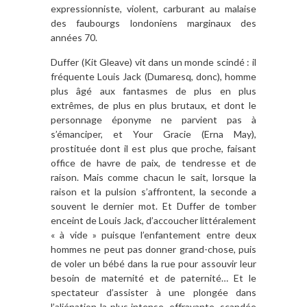
expressionniste, violent, carburant au malaise
des faubourgs londoniens marginaux des
années 70.
Duffer (Kit Gleave) vit dans un monde scindé : il
fréquente Louis Jack (Dumaresq, donc), homme
plus âgé aux fantasmes de plus en plus
extrêmes, de plus en plus brutaux, et dont le
personnage éponyme ne parvient pas à
s’émanciper, et Your Gracie (Erna May),
prostituée dont il est plus que proche, faisant
office de havre de paix, de tendresse et de
raison. Mais comme chacun le sait, lorsque la
raison et la pulsion s’affrontent, la seconde a
souvent le dernier mot. Et Duffer de tomber
enceint de Louis Jack, d’accoucher littéralement
« à vide » puisque l’enfantement entre deux
hommes ne peut pas donner grand-chose, puis
de voler un bébé dans la rue pour assouvir leur
besoin de maternité et de paternité… Et le
spectateur d’assister à une plongée dans
l’aliénation la plus intense, effrayante, scandée