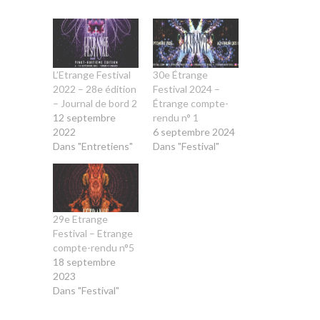
L’Etrange Festival
30e Étrange
2022 – 28e édition
Festival 2024 –
– Journal de bord 2
Étrange compte-
12 septembre
rendu n° 1
2022
6 septembre 2024
Dans "Entretiens"
Dans "Festival"
29e Etrange
Festival – Etrange
compte-rendu n°5
18 septembre
2023
Dans "Festival"