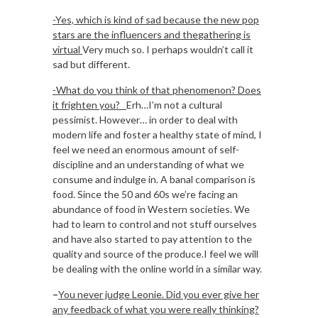
-Yes, which is kind of sad because the new pop
stars are the influencers and the
gathering is
virtual
Very much so. I perhaps wouldn’t call it
sad but different.
-What do you think of that phenomenon? Does
it frighten you?
Erh…I’m not a cultural
pessimist. However… in order to deal with
modern life and foster a healthy state of mind, I
feel we need an enormous amount of self-
discipline and an understanding of what we
consume and indulge in. A banal comparison is
food. Since the 50 and 60s we’re facing an
abundance of food in Western societies. We
had to learn to control and not stuff ourselves
and have also started to pay attention to the
quality and source of the produce.I feel we will
be dealing with the online world in a similar way.
–
You never judge Leonie. Did you ever give her
any feedback of what you were really t
hinking?