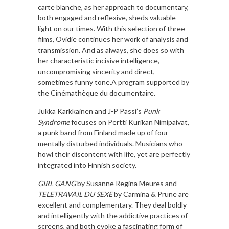
carte blanche, as her approach to documentary,
both engaged and reflexive, sheds valuable
light on our times. With this selection of three
films, Ovidie continues her work of analysis and
transmission. And as always, she does so with
her characteristic incisive intelligence,
uncompromising sincerity and direct,
sometimes funny tone.A program supported by
the Cinémathèque du documentaire.
Jukka Kärkkäinen and J-P Passi’s
Punk
Syndrome
focuses on Pertti Kurikan Nimipäivät,
a punk band from Finland made up of four
mentally disturbed individuals. Musicians who
howl their discontent with life, yet are perfectly
integrated into Finnish society.
GIRL GANG
by Susanne Regina Meures and
TELETRAVAIL DU SEXE
by Carmina & Prune are
excellent and complementary. They deal boldly
and intelligently with the addictive practices of
screens, and both evoke a fascinating form of