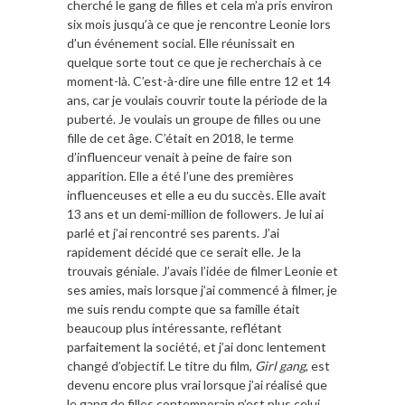
cherché le gang de filles et cela m’a pris environ
six mois jusqu’à ce que je rencontre Leonie lors
d’un événement social. Elle réunissait en
quelque sorte tout ce que je recherchais à ce
moment-là. C’est-à-dire une fille entre 12 et 14
ans, car je voulais couvrir toute la période de la
puberté. Je voulais un groupe de filles ou une
fille de cet âge. C’était en 2018, le terme
d’influenceur venait à peine de faire son
apparition. Elle a été l’une des premières
influenceuses et elle a eu du succès. Elle avait
13 ans et un demi-million de followers. Je lui ai
parlé et j’ai rencontré ses parents. J’ai
rapidement décidé que ce serait elle. Je la
trouvais géniale. J’avais l’idée de filmer Leonie et
ses amies, mais lorsque j’ai commencé à filmer, je
me suis rendu compte que sa famille était
beaucoup plus intéressante, reflétant
parfaitement la société, et j’ai donc lentement
changé d’objectif. Le titre du film,
Girl gang
, est
devenu encore plus vrai lorsque j’ai réalisé que
le gang de filles contemporain n’est plus celui