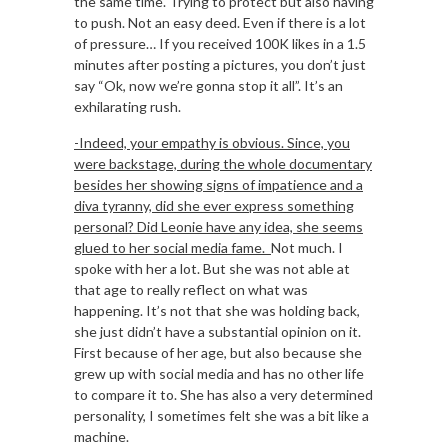
the same time. Trying to protect but also having
to push. Not an easy deed. Even if there is a lot
of pressure… If you received 100K likes in a 1.5
minutes after posting a pictures, you don’t just
say “Ok, now we’re gonna stop it all”. It’s an
exhilarating rush.
-Indeed, your empathy is obvious. Since, you
were backstage, during the whole
documentary
besides her showing signs of impatience and a
diva tyranny, did she ever express something
personal? Did Leonie have any idea, she seems
glued to her social media fame.
Not much. I
spoke with her a lot. But she was not able at
that age to really reflect on what was
happening. It’s not that she was holding back,
she just didn’t have a substantial opinion on it.
First because of her age, but also because she
grew up with social media and has no other life
to compare it to. She has also a very determined
personality, I sometimes felt she was a bit like a
machine.