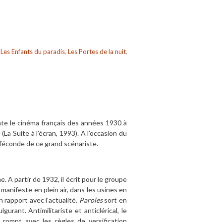
,
Les Enfants du paradis
,
Les Portes de la nuit
,
te le cinéma français des années 1930 à
(La Suite à l’écran, 1993). A l’occasion du
 féconde de ce grand scénariste.
 A partir de 1932, il écrit pour le groupe
anifeste en plein air, dans les usines en
 rapport avec l’actualité
.
Paroles
sort en
gurant. Antimilitariste et anticlérical, le
 rompt avec les règles de versification