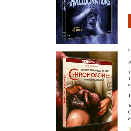
U
J
J
1
q
T
J
O
g