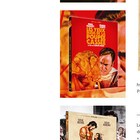
h
P
…
L
d
«