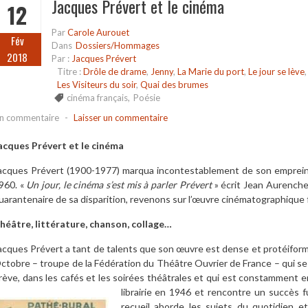
Jacques Prévert et le cinéma
12
Par
Carole Aurouet
Fév
Dans
Dossiers/Hommages
2018
Par :
Jacques Prévert
Titre :
Drôle de drame
,
Jenny
,
La Marie du port
,
Le jour se lève
Les Visiteurs du soir
,
Quai des brumes
cinéma français
,
Poésie
n commentaire
-
Laisser un commentaire
acques Prévert et le cinéma
acques Prévert (1900-1977) marqua incontestablement de son emprein
960. «
Un jour, le cinéma s’est mis à parler Prévert
» écrit Jean Aurenche 
uarantenaire de sa disparition, revenons sur l’œuvre cinématographique
héâtre, littérature, chanson, collage…
acques Prévert a tant de talents que son œuvre est dense et protéiforme.
ctobre – troupe de la Fédération du Théâtre Ouvrier de France – qui se m
rève, dans les cafés et les soirées théâtrales et qui est constamment en
librairie en 1946 et rencontre un succès ful
recueil aborde les sujets du quotidien et