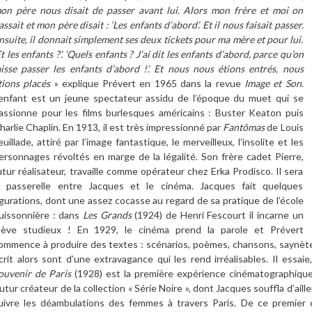
on père nous disait de passer avant lui. Alors mon frère et moi on
assait et mon père disait : ‘Les enfants d’abord’. Et il nous faisait passer.
nsuite, il donnait simplement ses deux tickets pour ma mère et pour lui.
Et les enfants ?’. ‘Quels enfants ? J’ai dit les enfants d’abord, parce qu’on
aisse passer les enfants d’abord !’. Et nous nous étions entrés, nous
tions placés
» explique Prévert en 1965 dans la revue
Image et Son
.
’enfant est un jeune spectateur assidu de l’époque du muet qui se
assionne pour les films burlesques américains : Buster Keaton puis
harlie Chaplin. En 1913, il est très impressionné par
Fantômas
de Louis
euillade, attiré par l’image fantastique, le merveilleux, l’insolite et les
ersonnages révoltés en marge de la légalité. Son frère cadet Pierre,
utur réalisateur, travaille comme opérateur chez Erka Prodisco. Il sera
a passerelle entre Jacques et le cinéma. Jacques fait quelques
igurations, dont une assez cocasse au regard de sa pratique de l’école
uissonnière : dans
Les Grands
(1924) de Henri Fescourt il incarne un
lève studieux ! En 1929, le cinéma prend la parole et Prévert
ommence à produire des textes : scénarios, poèmes, chansons, saynètes 
crit alors sont d’une extravagance qui les rend irréalisables. Il essaie, 
ouvenir de Paris
(1928) est la première expérience cinématographiqu
futur créateur de la collection « Série Noire », dont Jacques souffla d’aille
uivre les déambulations des femmes à travers Paris. De ce premier