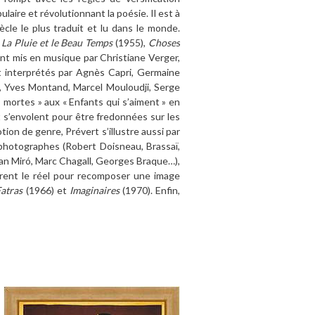
aire et révolutionnant la poésie. Il est à
ècle le plus traduit et lu dans le monde.
,
La Pluie et le Beau Temps
(1955),
Choses
t mis en musique par Christiane Verger,
interprétés par Agnès Capri, Germaine
, Yves Montand, Marcel Mouloudji, Serge
s mortes » aux « Enfants qui s’aiment » en
t s’envolent pour être fredonnées sur les
ion de genre, Prévert s’illustre aussi par
 photographes (Robert Doisneau, Brassaï,
 Juan Miró, Marc Chagall, Georges Braque…),
urent le réel pour recomposer une image
atras
(1966) et
Imaginaires
(1970). Enfin,