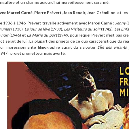
ingulière et un charme aujourd’hui merveilleusement suranné.
vec Marcel Carné, Pierre Prévert, Jean Renoir, Jean Grémillon, et les
e 1936 à 1946, Prévert travaille activement avec Marcel Carné :
Jenny
(
rumes
(1938),
Le jour se lève
(1939),
Les Visiteurs du soir
(1942),
Les Enfa
a nuit
(1946) et
La Marie du port
(1949, pour lequel Prévert n’est pas cré
ot serait de lui). La plupart des projets de ce duo caractéristique du ré
eur impressionnante filmographie aurait dû s’ajouter
L’Île des enfants
1947), projet prometteur mais avorté.