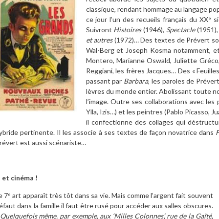
classique, rendant hommage au langage popul
ce jour l’un des recueils français du XX
si
e
Suivront
Histoires
(1946),
Spectacle
(1951)
et autres
(1972)… Des textes de Prévert son
Wal-Berg et Joseph Kosma notamment, et 
Montero, Marianne Oswald, Juliette Gréco
Reggiani, les frères Jacques… Des « Feuille
passant par
Barbara
, les paroles de Préver
lèvres du monde entier. Abolissant toute not
l’image. Outre ses collaborations avec les
Ylla, Izis…) et les peintres (Pablo Picasso,
il confectionne des collages qui déstruct
ybride pertinente. Il les associe à ses textes de façon novatrice dans
F
révert est aussi scénariste…
 et cinéma !
e 7
art apparaît très tôt dans sa vie. Mais comme l’argent fait souvent
e
éfaut dans la famille il faut être rusé pour accéder aux salles obscures.
Quelquefois même, par exemple, aux ‘Milles Colonnes’, rue de la Gaîté,