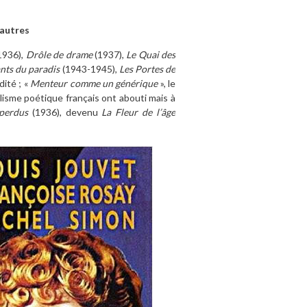
 autres
1936),
Drôle de drame
(1937),
Le Quai des
nts du paradis
(1943-1945),
Les Portes de
dité ; «
Menteur comme un générique
», le
alisme poétique français ont abouti mais à
 perdus
(1936), devenu
La Fleur de l’âge