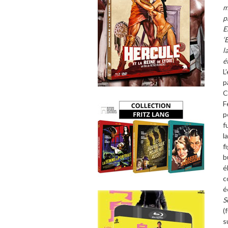
m
p
E
‘
l
é
L
p
C
F
p
f
l
f
b
é
c
é
S
(
s