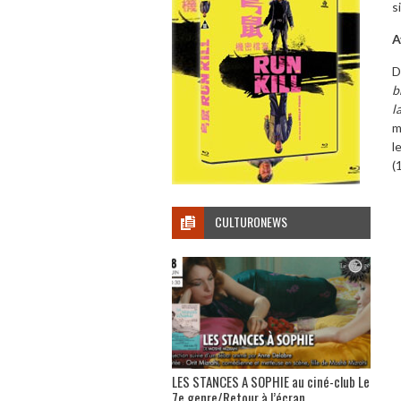
s
A
D
b
l
m
l
(
CULTURONEWS
LES STANCES A SOPHIE au ciné-club Le
7e genre/Retour à l’écran