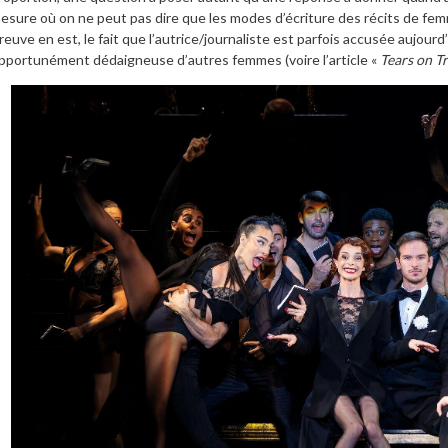
esure où on ne peut pas dire que les modes d’écriture des récits de fe
reuve en est, le fait que l’autrice/journaliste est parfois accusée aujourd
pportunément dédaigneuse d’autres femmes (voire l’article «
Tears on Tr