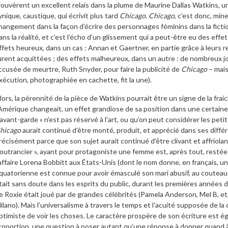
rouvèrent un excellent relais dans la plume de Maurine Dallas Watkins, 
ynique, caustique, qui écrivit plus tard
Chicago
.
Chicago
, c’est donc, mine
hangement dans la façon d’écrire des personnages féminins dans la ficti
ans la réalité, et c’est l’écho d’un glissement qui a peut-être eu des effe
ffets heureux, dans un cas : Annan et Gaertner, en partie grâce à leurs 
urent acquittées ; des effets malheureux, dans un autre : de nombreux jo
ccusée de meurtre, Ruth Snyder, pour faire la publicité de
Chicago
– mais
xécution, photographiée en cachette, fit la une).
lors, la pérennité de la pièce de Watkins pourrait être un signe de la fr
’Amérique changeait, un effet grandiose de sa position dans une certaine
 avant-garde » n’est pas réservé à l’art, ou qu’on peut considérer les petit
hicago
aurait continué d’être monté, produit, et apprécié dans ses différ
récisément parce que son sujet aurait continué d’être clivant et affriolant
 outrancier », ayant pour protagoniste une femme est, après tout, restée l
’affaire Lorena Bobbitt aux États-Unis (dont le nom donne, en français, u
quatorienne est connue pour avoir émasculé son mari abusif, au couteau 
tait sans doute dans les esprits du public, durant les premières années 
e Roxie était joué par de grandes célébrités (Pamela Anderson, Mel B, et, 
ilano). Mais l’universalisme à travers le temps et l’acuité supposée de la
ptimiste de voir les choses. Le caractère prospère de son écriture est 
roportion, une question à poser autant qu’une réponse à donner quand à 