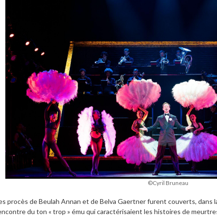
©Cyril Bruneau
es procès de Beulah Annan et de Belva Gaertner furent couverts, dans la
’encontre du ton « trop » ému qui caractérisaient les histoires de meurtr