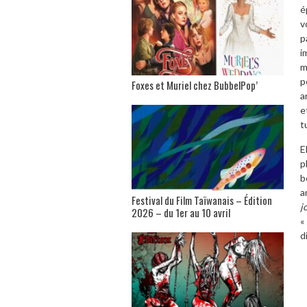
é
v
p
i
m
p
Foxes et Muriel chez BubbelPop’
a
e
t
E
p
b
a
Festival du Film Taïwanais – Édition
j
2026 – du 1er au 10 avril
«
d