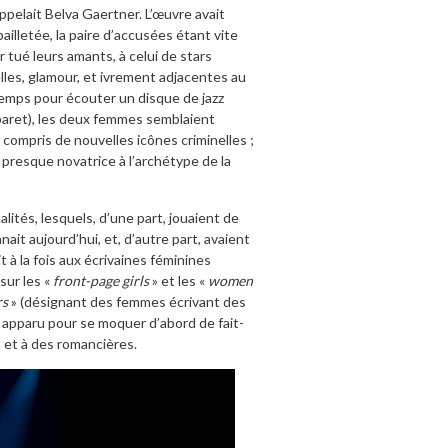
pelait Belva Gaertner. L’œuvre avait
pailletée, la paire d’accusées étant vite
tué leurs amants, à celui de stars
lles, glamour, et ivrement adjacentes au
 temps pour écouter un disque de jazz
baret), les deux femmes semblaient
 compris de nouvelles icônes criminelles ;
presque novatrice à l’archétype de la
lités, lesquels, d’une part, jouaient de
nnait aujourd’hui, et, d’autre part, avaient
 à la fois aux écrivaines féminines
sur les «
front-page girls
» et les «
women
rs
» (désignant des femmes écrivant des
 apparu pour se moquer d’abord de fait-
s et à des romancières.