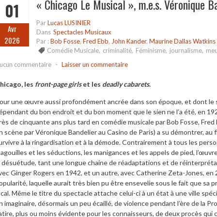
« Chicago Le Musical », m.e.s. Véronique B
01
Par
Lucas LUSINIER
Avr
Dans
Spectacles Musicaux
2026
Par :
Bob Fosse
,
Fred Ebb
,
John Kander
,
Maurine Dallas Watkins
Comédie Musicale
,
criminalité
,
Féminisme
,
journalisme
,
meu
ucun commentaire
-
Laisser un commentaire
hicago, les
front-page girls
et les
deadly cabarets
.
our une œuvre aussi profondément ancrée dans son époque, et dont le su
épendant du bon endroit et du bon moment que le sien ne l’a été, en 192
rès de cinquante ans plus tard en comédie musicale par Bob Fosse, Fred 
n scène par Véronique Bandelier au Casino de Paris) a su démontrer, au f
urvivre à la ringardisation et à la démode. Contrairement à tous les perso
agouilles et les séductions, les manigances et les appels de pied, l’œuvr
a désuétude, tant une longue chaine de réadaptations et de réinterprét
vec Ginger Rogers en 1942, et un autre, avec Catherine Zeta-Jones, en 
opularité, laquelle aurait très bien pu être ensevelie sous le fait que sa
ocal. Même le titre du spectacle attache celui-ci à un état à une ville spécifiq
n imaginaire, désormais un peu écaillé, de violence pendant l’ère de la Pro
atire, plus ou moins évidente pour les connaisseurs, de deux procès qui