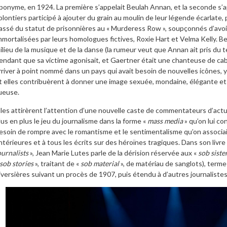
ponyme, en 1924. La première s’appelait Beulah Annan, et la seconde s’ap
olontiers participé à ajouter du grain au moulin de leur légende écarlate, 
assé du statut de prisonnières au « Murderess Row », soupçonnés d’avoir 
mmortalisées par leurs homologues fictives, Roxie Hart et Velma Kelly. Be
ilieu de la musique et de la danse (la rumeur veut que Annan ait pris du
endant que sa victime agonisait, et Gaertner était une chanteuse de ca
rriver à point nommé dans un pays qui avait besoin de nouvelles icônes, y
t elles contribuèrent à donner une image sexuée, mondaine, élégante et 
ueuse.
lles attirèrent l’attention d’une nouvelle caste de commentateurs d’actua
lus en plus le jeu du journalisme dans la forme «
mass media
» qu’on lui co
esoin de rompre avec le romantisme et le sentimentalisme qu’on associait
ntérieures et à tous les écrits sur des héroïnes tragiques. Dans son livre 
ournalists
», Jean Marie Lutes parle de la dérision réservée aux «
sob siste
sob stories
», traitant de «
sob material
», de matériau de sanglots), terme
iversières suivant un procès de 1907, puis étendu à d’autres journaliste