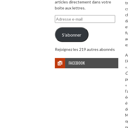
articles directement dans votre
t
boite aux lettres.
c
c
Adresse
d
e-
e
mail
f
S'abonner
a
e
Rejoignez les 219 autres abonnés
A
l
FACEBOOK
«
C
p
«
l
é
é
d
M
o
p