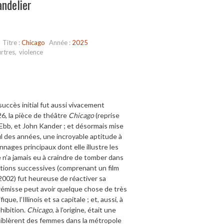
andelier
Titre :
Chicago
Année :
2025
rtres
,
violence
ccès initial fut aussi vivacement
6, la pièce de théâtre
Chicago
(reprise
Ebb, et John Kander ; et désormais mise
il des années, une incroyable aptitude à
nnages principaux dont elle illustre les
e n’a jamais eu à craindre de tomber dans
ations successives (comprenant un film
2002) fut heureuse de réactiver sa
 prémisse peut avoir quelque chose de très
ue, l’Illinois et sa capitale ; et, aussi, à
hibition.
Chicago
, à l’origine, était une
 ciblèrent des femmes dans la métropole