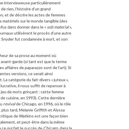
une intervieweuse particulièrement
 de rien, l’histoire d’un grand
on, et de décrire les actes de femmes
ts matériels sur le monde tangible (des
refus dans donner dans le «
sob material
»,
urnaux utilisèrent le procès d’une autre
 Snyder fut condamnée à mort, et son
aicheur de sa prose au moment où
 avant-garde (si tant est que le terme
es affaires de paparazzo sont de l’art). Si
entes versions, ce serait ainsi
. La catégorie du fait-divers « juteux »,
ucrative, il nous suffit de repenser à
n jeu de mots grinçant : cette femme
de cuisine, en 1993). Cette dernière
du
revival
de Chicago, en 1996, où le rôle
plus tard, Melanie Griffith et Alyssa
 critique de Watkins est une façon bien
également, et peut-être dans la même
ce qui fait le succès de
Chicago
, dans la