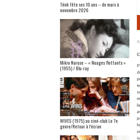
Tënk fête ses 10 ans – de mars à
novembre 2026
A
C
Mikio Naruse – « Nuages flottants »
P
(1955) / Blu-ray
d
p
e
s
m
l
a
p
WIVES (1975) au ciné-club Le 7e
l
genre/Retour à l’écran
u
s