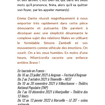
mots qu’il prononce, finira, alors qu’il va quitter
son foyer, par les
appeler
maman(s)
.
Emma Dante réussit magnifiquement à nous
emporter très rapidement dans cette pièce
émouvante et puissante. Elle parvient à
disséquer avec une simplicité désarmante le
complexe sujet des relations filiales en utilisant
le formidable Simone Zambelli et ses
mouvements comme véhicule des émotions. On
sourit. On a les yeux humides. En moins d’une
heure,
Misericordia
raconte une enfance
entière. Bravo !
En tournée en France :
Du 16 au 23 juillet 2021 à Avignon – Festival d’Avignon
Du 2 au 3 octobre 2021 à Thionville – NEST
Du 10 au 20 novembre 2021 à Villeurbanne – Théâtre
National Populaire (TNP)
Du 7 au 10 décembre 2021 à Montpellier – Théâtre des
13 Vents
Du 12 au 13 janvier 2022 à Marseille – LE ZEF – scène
nationale