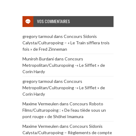
VOS COMMENTAIRES
gregory tarmoul
dans
Concours Sidonis
Calysta/Culturopoing – « Le Train sifflera trois
fois » de Fred Zinneman
Muniroh Burdani
dans
Concours
Metropolitan/Culturopoing -« Le Sifflet » de
Corin Hardy
gregory tarmoul
dans
Concours
Metropolitan/Culturopoing -« Le Sifflet » de
Corin Hardy
Maxime Vermeulen
dans
Concours Roboto
Films/Culturopoing : « De l’eau tiède sous un
pont rouge » de Shōhei Imamura
Maxime Vermeulen
dans
Concours Sidonis
Calysta/Culturopoing – Règlements de compte