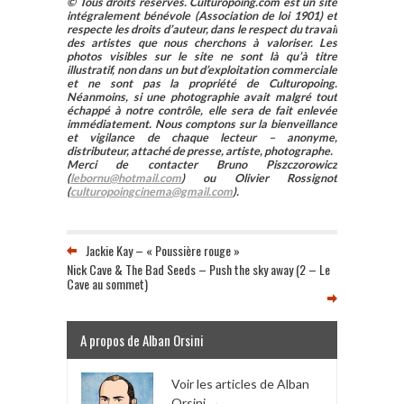
© Tous droits réservés. Culturopoing.com est un site
intégralement bénévole (Association de loi 1901) et
respecte les droits d’auteur, dans le respect du travail
des artistes que nous cherchons à valoriser. Les
photos visibles sur le site ne sont là qu’à titre
illustratif, non dans un but d’exploitation commerciale
et ne sont pas la propriété de Culturopoing.
Néanmoins, si une photographie avait malgré tout
échappé à notre contrôle, elle sera de fait enlevée
immédiatement. Nous comptons sur la bienveillance
et vigilance de chaque lecteur – anonyme,
distributeur, attaché de presse, artiste, photographe.
Merci de contacter Bruno Piszczorowicz
(
lebornu@hotmail.com
) ou Olivier Rossignot
(
culturopoingcinema@gmail.com
).
Jackie Kay – « Poussière rouge »
Nick Cave & The Bad Seeds – Push the sky away (2 – Le
Cave au sommet)
A propos de Alban Orsini
Voir les articles de Alban
Orsini
→