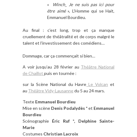
«
Winch_ Je ne suis pas ici pour
être aimé
», L’Homme qui se Hait,
Emmanuel Bourdieu.
Au final : c’est long, trop et ça manque
cruellement de théâtralité et de corps malgré le
talent et l’investissement des comédiens…
Dommage, car ça commençait si bien…
A voir jusqu’au 28 février au
Théâtre National
de Chaillot
puis en tournée :
sur la Scène National du Havre
Le Volcan
et
au
Théâtre Vidy-Lausanne
du 5 au 24 mars.
Texte
Emmanuel Bourdieu
Mise en scène
Denis Podalydès *
et
Emmanuel
Bourdieu
Scénographie
Éric Ruf *, Delphine Sainte-
Marie
Costumes
Christian Lacroix