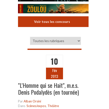
Voir tous les concours
10
Fév
2013
"L'Homme qui se Hait", m.e.s.
Denis Podalydès (en tournée)
Par
Alban Orsini
Dans
Scènes/expos
,
Théâtre