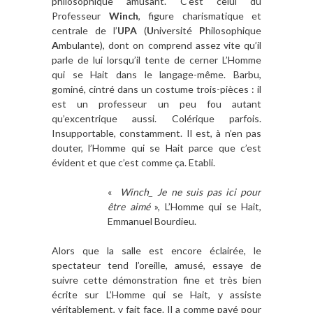
philosophique amusant. C’est celui du
Professeur
Winch
, figure charismatique et
centrale de l’
UPA
(
U
niversité
P
hilosophique
A
mbulante), dont on comprend assez vite qu’il
parle de lui lorsqu’il tente de cerner L’Homme
qui se Hait dans le langage-même. Barbu,
gominé, cintré dans un costume trois-pièces : il
est un professeur un peu fou autant
qu’excentrique aussi. Colérique parfois.
Insupportable, constamment. Il est, à n’en pas
douter, l’Homme qui se Hait parce que c’est
évident et que c’est comme ça. Etabli.
«
Winch_ Je ne suis pas ici pour
être aimé
», L’Homme qui se Hait,
Emmanuel Bourdieu.
Alors que la salle est encore éclairée, le
spectateur tend l’oreille, amusé, essaye de
suivre cette démonstration fine et très bien
écrite sur L’Homme qui se Hait, y assiste
véritablement, y fait face. Il a comme payé pour