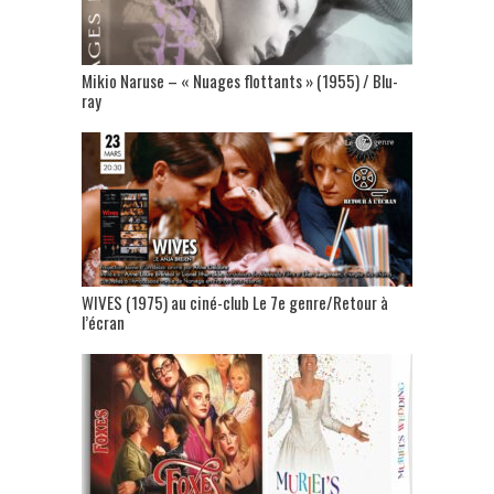
Mikio Naruse – « Nuages flottants » (1955) / Blu-
ray
WIVES (1975) au ciné-club Le 7e genre/Retour à
l’écran