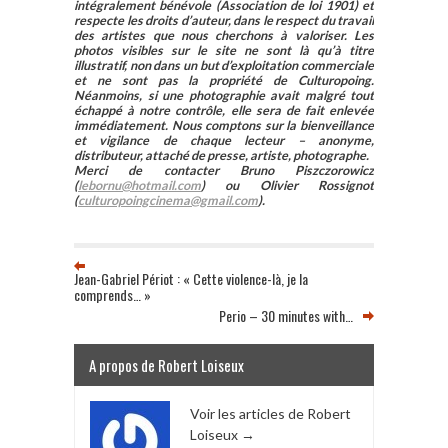
intégralement bénévole (Association de loi 1901) et
respecte les droits d’auteur, dans le respect du travail
des artistes que nous cherchons à valoriser. Les
photos visibles sur le site ne sont là qu’à titre
illustratif, non dans un but d’exploitation commerciale
et ne sont pas la propriété de Culturopoing.
Néanmoins, si une photographie avait malgré tout
échappé à notre contrôle, elle sera de fait enlevée
immédiatement. Nous comptons sur la bienveillance
et vigilance de chaque lecteur – anonyme,
distributeur, attaché de presse, artiste, photographe.
Merci de contacter Bruno Piszczorowicz
(
lebornu@hotmail.com
) ou Olivier Rossignot
(
culturopoingcinema@gmail.com
).
Jean-Gabriel Périot : « Cette violence-là, je la
comprends… »
Perio – 30 minutes with…
A propos de Robert Loiseux
Voir les articles de Robert
Loiseux
→