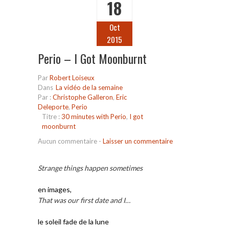
18
Oct
2015
Perio – I Got Moonburnt
Par
Robert Loiseux
Dans
La vidéo de la semaine
Par :
Christophe Galleron
,
Eric
Deleporte
,
Perio
Titre :
30 minutes with Perio
,
I got
moonburnt
Aucun commentaire
-
Laisser un commentaire
Strange things happen sometimes
.
en images,
That was our first date and I…
..
sous
le soleil fade de la lune