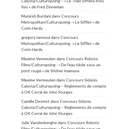
Calysta/Culturopoing – « Le Train sifflera trois
fois » de Fred Zinneman
Muniroh Burdani
dans
Concours
Metropolitan/Culturopoing -« Le Sifflet » de
Corin Hardy
gregory tarmoul
dans
Concours
Metropolitan/Culturopoing -« Le Sifflet » de
Corin Hardy
Maxime Vermeulen
dans
Concours Roboto
Films/Culturopoing : « De l’eau tiède sous un
pont rouge » de Shōhei Imamura
Maxime Vermeulen
dans
Concours Sidonis
Calysta/Culturopoing – Règlements de compte
à OK Corral de John Sturges
Camille Desmet
dans
Concours Sidonis
Calysta/Culturopoing – Règlements de compte
à OK Corral de John Sturges
Julie Vandenberghe
dans
Concours Roboto
Films/Culturopoing : « De l’eau tiède sous un