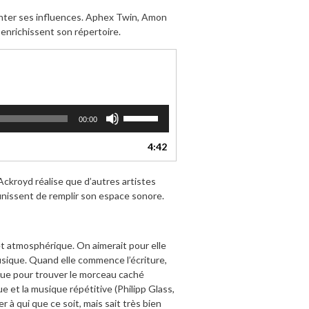
nter ses influences. Aphex Twin, Amon
enrichissent son répertoire.
Utilisez
00:00
les
flèches
4:42
haut/bas
pour
Ackroyd réalise que d’autres artistes
augmenter
inissent de remplir son espace sonore.
ou
diminuer
le
volume.
t atmosphérique. On aimerait pour elle
usique. Quand elle commence l’écriture,
lague pour trouver le morceau caché
ue et la musique répétitive (Philipp Glass,
 à qui que ce soit, mais sait très bien