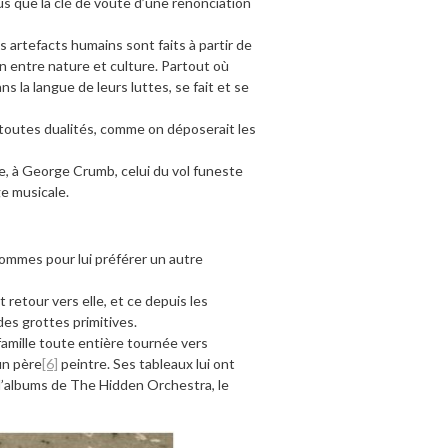
us que la clé de voûte d’une renonciation
s artefacts humains sont faits à partir de
tion entre nature et culture. Partout où
ns la langue de leurs luttes, se fait et se
toutes dualités, comme on déposerait les
e, à George Crumb, celui du vol funeste
ge musicale.
hommes pour lui préférer un autre
 retour vers elle, et ce depuis les
es grottes primitives.
amille toute entière tournée vers
 un père
[6]
peintre. Ses tableaux lui ont
d’albums de The Hidden Orchestra, le