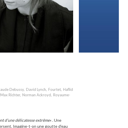
laude Debussy
,
David Lynch
,
Fourtet
,
Haflidi
Max Richter
,
Norman Ackroyd
,
Royaume-
 d’une délicatesse extrême
« . Une
spersent. Imagine-t-on une goutte d’eau