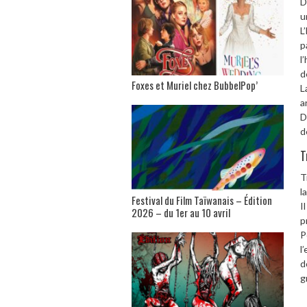
D
u
L
p
l
d
Foxes et Muriel chez BubbelPop’
L
a
D
d
T
T
l
Festival du Film Taïwanais – Édition
I
2026 – du 1er au 10 avril
p
P
l
d
g