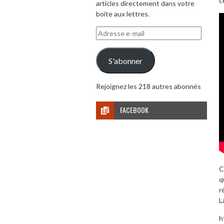
c
articles directement dans votre
boite aux lettres.
Adresse
e-
mail
S'abonner
Rejoignez les 218 autres abonnés
FACEBOOK
C
q
r
L
h