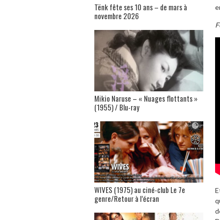
Tënk fête ses 10 ans – de mars à
e
novembre 2026
F
Mikio Naruse – « Nuages flottants »
(1955) / Blu-ray
WIVES (1975) au ciné-club Le 7e
E
genre/Retour à l’écran
q
d