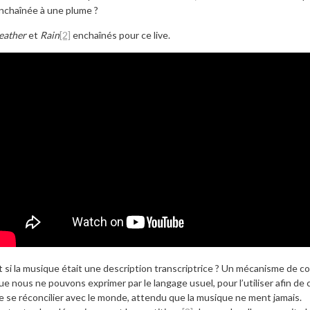
nchaînée à une plume ?
eather
et
Rain
[2]
enchaînés pour ce live.
t si la musique était une description transcriptrice ? Un mécanisme de co
ue nous ne pouvons exprimer par le langage usuel, pour l’utiliser afin de 
e se réconcilier avec le monde, attendu que la musique ne ment jamais.