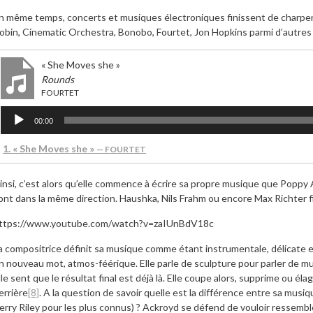
n même temps, concerts et musiques électroniques finissent de charpe
obin, Cinematic Orchestra, Bonobo, Fourtet, Jon Hopkins parmi d’autres 
« She Moves she »
Rounds
FOURTET
Lecteur
00:00
audio
1.
« She Moves she »
— FOURTET
insi, c’est alors qu’elle commence à écrire sa propre musique que Poppy 
ont dans la même direction. Haushka, Nils Frahm ou encore Max Richter f
ttps://www.youtube.com/watch?v=zaIUnBdV18c
a compositrice définit sa musique comme étant instrumentale, délicate e
n nouveau mot, atmos-féérique. Elle parle de sculpture pour parler de m
lle sent que le résultat final est déjà là. Elle coupe alors, supprime ou é
errière
[8]
. A la question de savoir quelle est la différence entre sa musiq
erry Riley pour les plus connus) ? Ackroyd se défend de vouloir ressembler