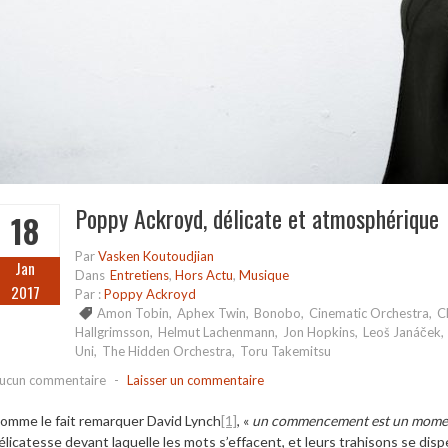
Poppy Ackroyd, délicate et atmosphérique
18
Par
Vasken Koutoudjian
Jan
Dans
Entretiens
,
Hors Actu
,
Musique
2017
Par :
Poppy Ackroyd
Amon Tobin
,
Aphex Twin
,
Bonobo
,
Cinematic Orchestra
,
C
Hallgrimsson
,
Helmut Lachenmann
,
Jon Hopkins
,
Leoš Janáček
,
Uni
,
The Hidden Orchestra
,
Toru Takemitsu
ucun commentaire
-
Laisser un commentaire
omme le fait remarquer David Lynch
[1]
, «
un commencement est un moment
élicatesse devant laquelle les mots s’effacent, et leurs trahisons se di