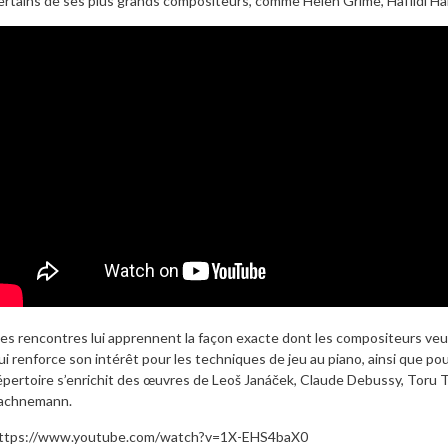
ertains de ses plus grands compositeurs, comme Helen Grime, Haflidi Ha
es rencontres lui apprennent la façon exacte dont les compositeurs veul
ui renforce son intérêt pour les techniques de jeu au piano, ainsi que po
épertoire s’enrichit des œuvres de Leoš Janáček, Claude Debussy, Toru
achnemann.
ttps://www.youtube.com/watch?v=1X-EHS4baX0