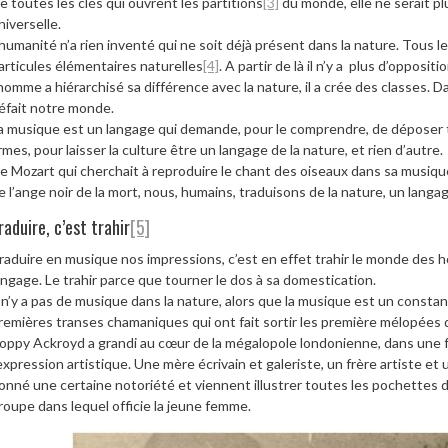
e toutes les clés qui ouvrent les partitions
[3]
du monde, elle ne serait pl
niverselle.
’humanité n’a rien inventé qui ne soit déjà présent dans la nature. Tous le
articules élémentaires naturelles
[4]
. A partir de là il n’y a plus d’opposi
’homme a hiérarchisé sa différence avec la nature, il a crée des classes. Da
éfait notre monde.
a musique est un langage qui demande, pour le comprendre, de déposer 
rmes, pour laisser la culture être un langage de la nature, et rien d’autre.
e Mozart qui cherchait à reproduire le chant des oiseaux dans sa musiqu
e l’ange noir de la mort, nous, humains, traduisons de la nature, un langa
raduire, c’est trahir
[5]
raduire en musique nos impressions, c’est en effet trahir le monde des 
angage. Le trahir parce que tourner le dos à sa domestication.
l n’y a pas de musique dans la nature, alors que la musique est un constant
remières transes chamaniques qui ont fait sortir les première mélopées d
oppy Ackroyd a grandi au cœur de la mégalopole londonienne, dans une f
’expression artistique. Une mère écrivain et galeriste, un frère artiste et
onné une certaine notoriété et viennent illustrer toutes les pochettes 
roupe dans lequel officie la jeune femme.