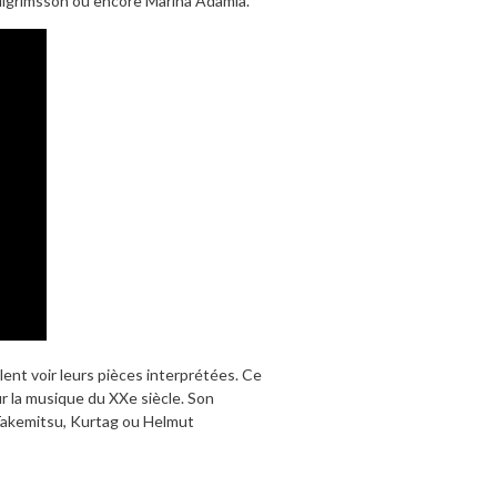
llgrimsson ou encore Marina Adamia.
ent voir leurs pièces interprétées. Ce
ur la musique du XXe siècle. Son
 Takemitsu, Kurtag ou Helmut