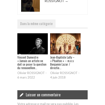
ROSSIGNOT
→
Dans la même catégorie
Vincent Dumestre
Jean-Baptiste Lully –
« Jamais un artiste ne
« Phaëton » – m.e.s
doit se poser la question
Benjamin Lazar /
du renouvellem...
directio...
Olivier ROSSIGNOT
-
Olivier ROSSIGNOT
-
6 mars 2022
4 juin 2018
Laisser un commentaire
Votre adresse e-mail ne sera pas publiée.
Les