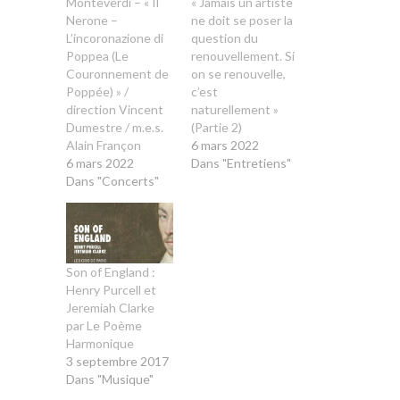
Monteverdi – « Il
« Jamais un artiste
Nerone –
ne doit se poser la
L’incoronazione di
question du
Poppea (Le
renouvellement. Si
Couronnement de
on se renouvelle,
Poppée) » /
c’est
direction Vincent
naturellement »
Dumestre / m.e.s.
(Partie 2)
Alain Françon
6 mars 2022
6 mars 2022
Dans "Entretiens"
Dans "Concerts"
Son of England :
Henry Purcell et
Jeremiah Clarke
par Le Poème
Harmonique
3 septembre 2017
Dans "Musique"