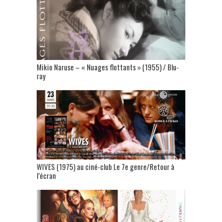
Mikio Naruse – « Nuages flottants » (1955) / Blu-
ray
WIVES (1975) au ciné-club Le 7e genre/Retour à
l’écran