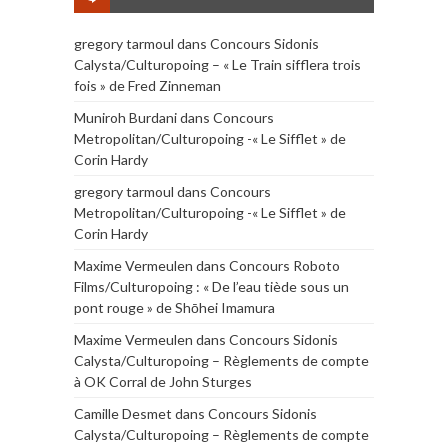
gregory tarmoul
dans
Concours Sidonis
Calysta/Culturopoing – « Le Train sifflera trois
fois » de Fred Zinneman
Muniroh Burdani
dans
Concours
Metropolitan/Culturopoing -« Le Sifflet » de
Corin Hardy
gregory tarmoul
dans
Concours
Metropolitan/Culturopoing -« Le Sifflet » de
Corin Hardy
Maxime Vermeulen
dans
Concours Roboto
Films/Culturopoing : « De l’eau tiède sous un
pont rouge » de Shōhei Imamura
Maxime Vermeulen
dans
Concours Sidonis
Calysta/Culturopoing – Règlements de compte
à OK Corral de John Sturges
Camille Desmet
dans
Concours Sidonis
Calysta/Culturopoing – Règlements de compte