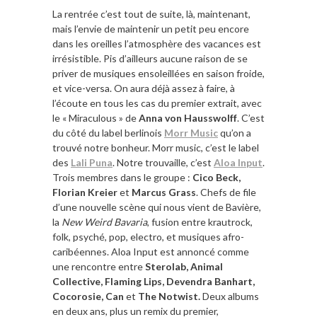
La rentrée c’est tout de suite, là, maintenant,
mais l’envie de maintenir un petit peu encore
dans les oreilles l’atmosphère des vacances est
irrésistible. Pis d’ailleurs aucune raison de se
priver de musiques ensoleillées en saison froide,
et vice-versa. On aura déjà assez à faire, à
l’écoute en tous les cas du premier extrait, avec
le « Miraculous » de
Anna von Hausswolff
. C’est
du côté du label berlinois
Morr Music
qu’on a
trouvé notre bonheur. Morr music, c’est le label
des
Lali Puna
. Notre trouvaille, c’est
Aloa Input
.
Trois membres dans le groupe :
Cico Beck,
Florian Kreier
et
Marcus Grass
. Chefs de file
d’une nouvelle scène qui nous vient de Bavière,
la
New Weird Bavaria
, fusion entre krautrock,
folk, psyché, pop, electro, et musiques afro-
caribéennes. Aloa Input est annoncé comme
une rencontre entre
Sterolab, Animal
Collective, Flaming Lips, Devendra Banhart,
Cocorosie, Can
et
The Notwist.
Deux albums
en deux ans, plus un remix du premier,