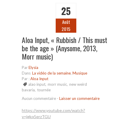
25
Août
2015
Aloa Input, « Rubbish / This must
be the age » (Anysome, 2013,
Morr music)
Par
Elysia
Dans
La vidéo de la semaine
,
Musique
Par :
Aloa Input
alao input
,
morr music
,
new weird
bavaria
,
tournée
Aucun commentaire
-
Laisser un commentaire
https://www.youtube.com/watch?
v=jgkq5erzTGU