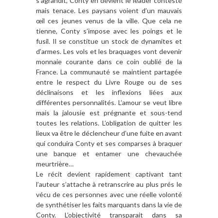
s’agrandit, Conty en devient le leader contesté
mais tenace. Les paysans voient d’un mauvais
œil ces jeunes venus de la ville. Que cela ne
tienne, Conty s’impose avec les poings et le
fusil. Il se constitue un stock de dynamites et
d’armes. Les vols et les braquages vont devenir
monnaie courante dans ce coin oublié de la
France. La communauté se maintient partagée
entre le respect du Livre Rouge ou de ses
déclinaisons et les inflexions liées aux
différentes personnalités. L’amour se veut libre
mais la jalousie est prégnante et sous-tend
toutes les relations. L’obligation de quitter les
lieux va être le déclencheur d’une fuite en avant
qui conduira Conty et ses comparses à braquer
une banque et entamer une chevauchée
meurtrière…
Le récit devient rapidement captivant tant
l’auteur s’attache à retranscrire au plus prés le
vécu de ces personnes avec une réelle volonté
de synthétiser les faits marquants dans la vie de
Conty. L’objectivité transparait dans sa