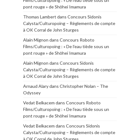
Films/Culturopoing : « De l’eau tiède sous un
pont rouge » de Shōhei Imamura
Thomas Lambert
dans
Concours Sidonis
Calysta/Culturopoing – Règlements de compte
à OK Corral de John Sturges
Alain Mignon
dans
Concours Roboto
Films/Culturopoing : « De l’eau tiède sous un
pont rouge » de Shōhei Imamura
Alain Mignon
dans
Concours Sidonis
Calysta/Culturopoing – Règlements de compte
à OK Corral de John Sturges
Arnaud Alary
dans
Christopher Nolan – The
Odyssey
Vedat Belkacem
dans
Concours Roboto
Films/Culturopoing : « De l’eau tiède sous un
pont rouge » de Shōhei Imamura
Vedat Belkacem
dans
Concours Sidonis
Calysta/Culturopoing – Règlements de compte
à OK Corral de John Sturges