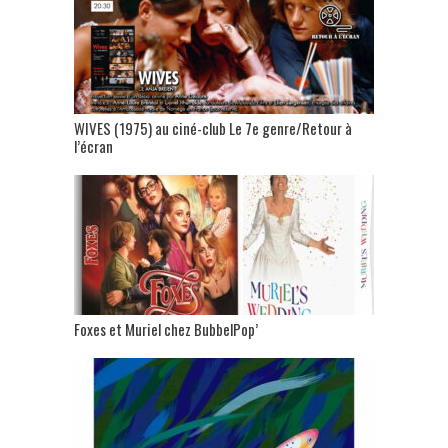
WIVES (1975) au ciné-club Le 7e genre/Retour à
l’écran
Foxes et Muriel chez BubbelPop’