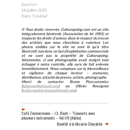
Baptiste
16 juillet 2025
Dans "Cinéma"
© Tous droits réservés. Culturopoing.com est un site
intégralement bénévole (Association de loi 1901) et
respecte les droits d’auteur, dans le respect du travail
des artistes que nous cherchons à valoriser. Les
photos visibles sur le site ne sont là qu’à titre
illustratif, non dans un but d’exploitation commerciale
et ne sont pas la propriété de Culturopoing.
Néanmoins, si une photographie avait malgré tout
échappé à notre contrôle, elle sera de fait enlevée
immédiatement. Nous comptons sur la bienveillance
et vigilance de chaque lecteur – anonyme,
distributeur, attaché de presse, artiste, photographe.
Merci de contacter Bruno Piszczorowicz
(
lebornu@hotmail.com
) ou Olivier Rossignot
(
culturopoingcinema@gmail.com
).
Café Zimmermann – J.S. Bach – "Concerts avec
plusieurs instruments – Vol.1/6 (Alpha)
Bientôt à la librairie Charybde