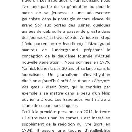
travers « Les Esperados », Yannick Blanc nous
livre une partie de sa génération ou pour le
moins de sa jeunesse : une adolescence
gauchiste dans la nostalgie encore vivace du
grand Soir aux portes des usines, quelques
années de débrouille à passer de pigiste dans
des journaux à la traversée de l’Afrique en stop,
il finira par rencontrer Jean-François Bizot, grand
manitou de l’underground, préparant la
conception de la deuxième fournée d’Actuel
nouvelle génération… Nous sommes en 1979,
Yannick Blanc n’a pas 30 ans et se lance dans le
journalisme. Un journalisme d’investigation
dirait-on aujourd’hui, prêt à tout pour «
être près
des gens
» disait Bizot, qui le conduira par
exemple à se mettre dans la peau d’un Noir,
ouvrier à Dreux. Les Esperados vont naître à
l’aune de ce parcours singulier.
Ecrit à la première personne en 2011, le texte
« Le troupeau par les cornes » est inséré en
supplément de la réédition du livre (sorti en
1984). Il assure une touche d’intelligibilité