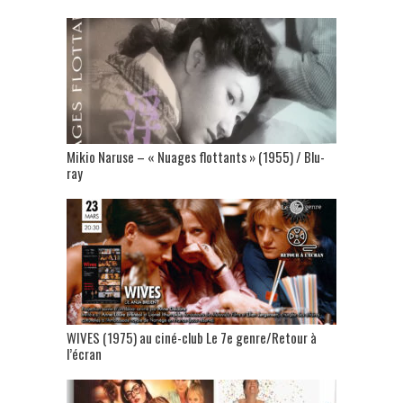
Mikio Naruse – « Nuages flottants » (1955) / Blu-
ray
WIVES (1975) au ciné-club Le 7e genre/Retour à
l’écran