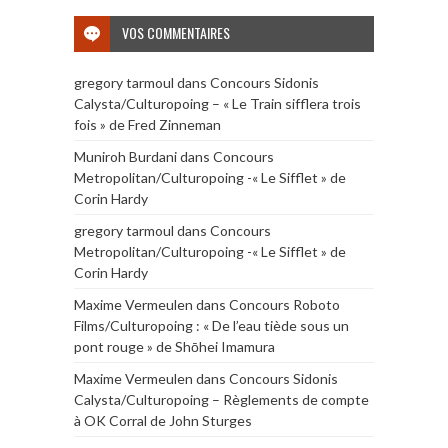
VOS COMMENTAIRES
gregory tarmoul
dans
Concours Sidonis
Calysta/Culturopoing – « Le Train sifflera trois
fois » de Fred Zinneman
Muniroh Burdani
dans
Concours
Metropolitan/Culturopoing -« Le Sifflet » de
Corin Hardy
gregory tarmoul
dans
Concours
Metropolitan/Culturopoing -« Le Sifflet » de
Corin Hardy
Maxime Vermeulen
dans
Concours Roboto
Films/Culturopoing : « De l’eau tiède sous un
pont rouge » de Shōhei Imamura
Maxime Vermeulen
dans
Concours Sidonis
Calysta/Culturopoing – Règlements de compte
à OK Corral de John Sturges