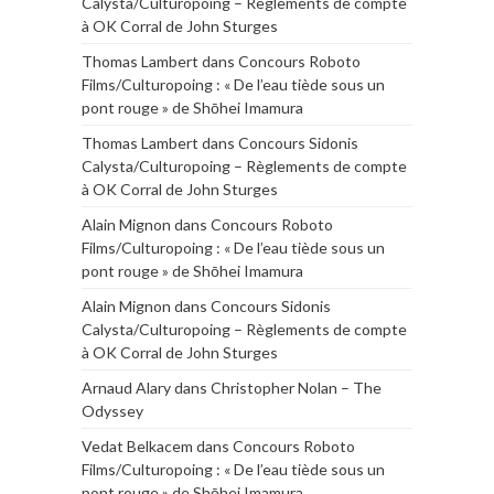
Calysta/Culturopoing – Règlements de compte
à OK Corral de John Sturges
Thomas Lambert
dans
Concours Roboto
Films/Culturopoing : « De l’eau tiède sous un
pont rouge » de Shōhei Imamura
Thomas Lambert
dans
Concours Sidonis
Calysta/Culturopoing – Règlements de compte
à OK Corral de John Sturges
Alain Mignon
dans
Concours Roboto
Films/Culturopoing : « De l’eau tiède sous un
pont rouge » de Shōhei Imamura
Alain Mignon
dans
Concours Sidonis
Calysta/Culturopoing – Règlements de compte
à OK Corral de John Sturges
Arnaud Alary
dans
Christopher Nolan – The
Odyssey
Vedat Belkacem
dans
Concours Roboto
Films/Culturopoing : « De l’eau tiède sous un
pont rouge » de Shōhei Imamura