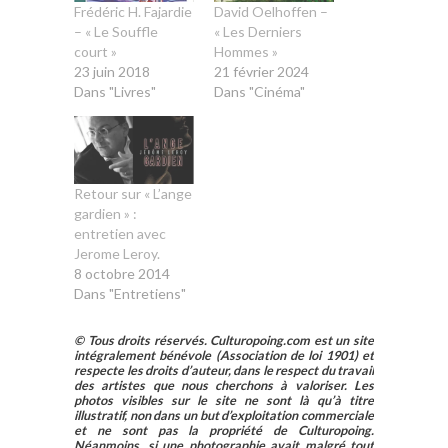
Frédéric H. Fajardie
David Oelhoffen –
– « Le Souffle
« Les Derniers
court »
Hommes »
23 juin 2018
21 février 2024
Dans "Livres"
Dans "Cinéma"
Retour sur « L’ange
gardien » :
entretien avec
Jerome Leroy.
8 octobre 2014
Dans "Entretiens"
© Tous droits réservés. Culturopoing.com est un site
intégralement bénévole (Association de loi 1901) et
respecte les droits d’auteur, dans le respect du travail
des artistes que nous cherchons à valoriser. Les
photos visibles sur le site ne sont là qu’à titre
illustratif, non dans un but d’exploitation commerciale
et ne sont pas la propriété de Culturopoing.
Néanmoins, si une photographie avait malgré tout