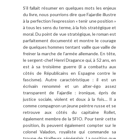
S’il fallait résumer en quelques mots les enjeux
du livre, nous pourrions dire que Fajardie illustre
à la perfection l’expression « tenir une position »
à tous les sens du terme, à la fois stratégique et
moral. Du point de vue stratégique, le roman est
parfaitement documenté et montre le courage
de quelques hommes tentant vaille que vaille de
freiner la marche de l’armée allemande. En tête,
le sergent-chef Henri Dragance qui, à 52 ans, en
est à sa troisième guerre (il a combattu aux
côtés de Républicains en Espagne contre le
fascisme). Autre caractéristique : il est un
écrivain renommé et un alter-égo assez
transparent de Fajardie : ironique, épris de
justice sociale, violent et doux à la fois… Il a
comme compagnon un jeune peintre russe et se
retrouve aux côtés du capitaine Rollet,
également membre de la SFIO. Pour tenir cette
position, ils peuvent également compter sur le
colonel Valadon, royaliste qui commande sa
troupe de tirailleurs sénégalais. La position que