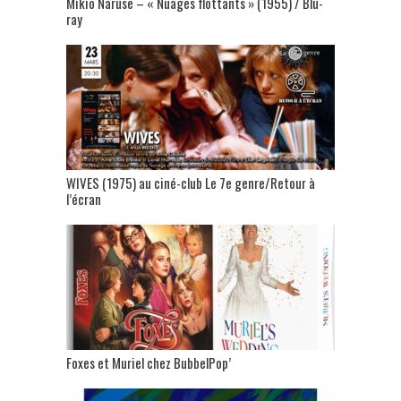
Mikio Naruse – « Nuages flottants » (1955) / Blu-
ray
WIVES (1975) au ciné-club Le 7e genre/Retour à
l’écran
Foxes et Muriel chez BubbelPop’