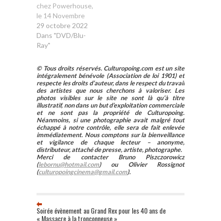
chez Powerhouse,
le 14 Novembre
29 octobre 2022
Dans "DVD/Blu-
Ray"
© Tous droits réservés. Culturopoing.com est un site
intégralement bénévole (Association de loi 1901) et
respecte les droits d’auteur, dans le respect du travail
des artistes que nous cherchons à valoriser. Les
photos visibles sur le site ne sont là qu’à titre
illustratif, non dans un but d’exploitation commerciale
et ne sont pas la propriété de Culturopoing.
Néanmoins, si une photographie avait malgré tout
échappé à notre contrôle, elle sera de fait enlevée
immédiatement. Nous comptons sur la bienveillance
et vigilance de chaque lecteur – anonyme,
distributeur, attaché de presse, artiste, photographe.
Merci de contacter Bruno Piszczorowicz
(
lebornu@hotmail.com
) ou Olivier Rossignot
(
culturopoingcinema@gmail.com
).
Soirée évènement au Grand Rex pour les 40 ans de
« Massacre à la tronçonneuse »