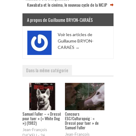
Kawabata et le cinéma, le nouveau cycle de la MCJP
A propos de Guillaume BRYON-CARAËS
Voir les articles de
Guillaume BRYON-
CARAËS
→
Dans la même catégorie
Samuel Fuller – « Dressé
Concours
pour tuer » (« White Dog
ESC/Culturopoig : «
») (1982)
Dressé pour tuer » de
Samuel Fuller
Jean-François
Jean-François
DICKELI
-
26