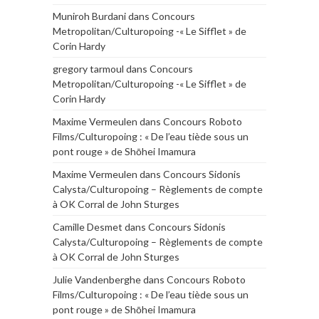
Muniroh Burdani
dans
Concours
Metropolitan/Culturopoing -« Le Sifflet » de
Corin Hardy
gregory tarmoul
dans
Concours
Metropolitan/Culturopoing -« Le Sifflet » de
Corin Hardy
Maxime Vermeulen
dans
Concours Roboto
Films/Culturopoing : « De l’eau tiède sous un
pont rouge » de Shōhei Imamura
Maxime Vermeulen
dans
Concours Sidonis
Calysta/Culturopoing – Règlements de compte
à OK Corral de John Sturges
Camille Desmet
dans
Concours Sidonis
Calysta/Culturopoing – Règlements de compte
à OK Corral de John Sturges
Julie Vandenberghe
dans
Concours Roboto
Films/Culturopoing : « De l’eau tiède sous un
pont rouge » de Shōhei Imamura