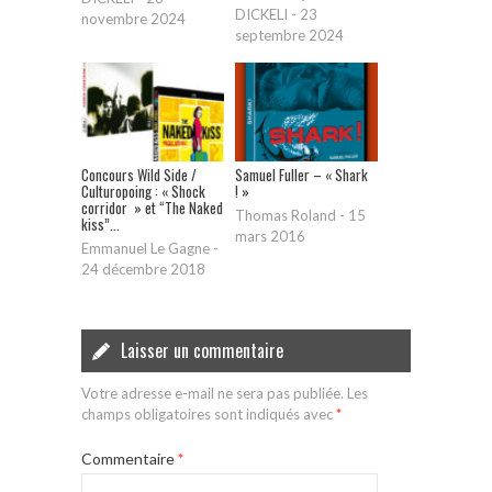
DICKELI
-
23
novembre 2024
septembre 2024
Concours Wild Side /
Samuel Fuller – « Shark
Culturopoing : « Shock
! »
corridor » et “The Naked
Thomas Roland
-
15
kiss”...
mars 2016
Emmanuel Le Gagne
-
24 décembre 2018
Laisser un commentaire
Votre adresse e-mail ne sera pas publiée.
Les
champs obligatoires sont indiqués avec
*
Commentaire
*