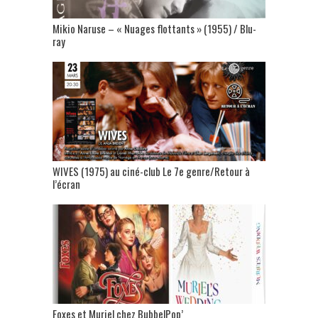
Mikio Naruse – « Nuages flottants » (1955) / Blu-
ray
WIVES (1975) au ciné-club Le 7e genre/Retour à
l’écran
Foxes et Muriel chez BubbelPop’