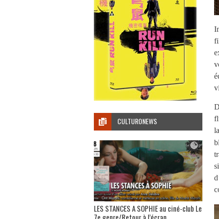
I
f
e
v
é
v
D
f
CULTURONEWS
l
b
t
s
d
c
LES STANCES A SOPHIE au ciné-club Le
7e genre/Retour à l’écran