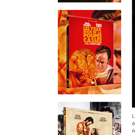
L
d
é