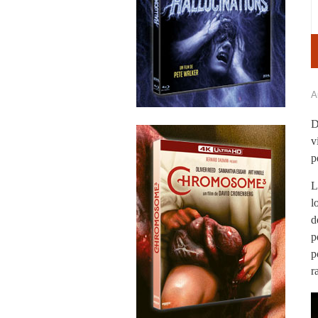
A
D
v
p
L
l
d
p
p
r