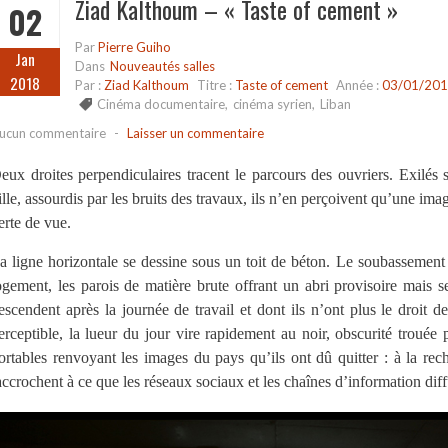
Ziad Kalthoum – « Taste of cement »
02
Par
Pierre Guiho
Jan
Dans
Nouveautés salles
2018
Par :
Ziad Kalthoum
Titre :
Taste of cement
Année :
03/01/20
Cinéma documentaire
,
cinéma syrien
,
Liban
ucun commentaire
-
Laisser un commentaire
eux droites perpendiculaires tracent le parcours des ouvriers. Exilés 
ille, assourdis par les bruits des travaux, ils n’en perçoivent qu’une ima
erte de vue.
a ligne horizontale se dessine sous un toit de béton. Le soubassement
ogement, les parois de matière brute offrant un abri provisoire mais se
escendent après la journée de travail et dont ils n’ont plus le droit d
erceptible, la lueur du jour vire rapidement au noir, obscurité trouée
ortables renvoyant les images du pays qu’ils ont dû quitter : à la rech
accrochent à ce que les réseaux sociaux et les chaînes d’information diff