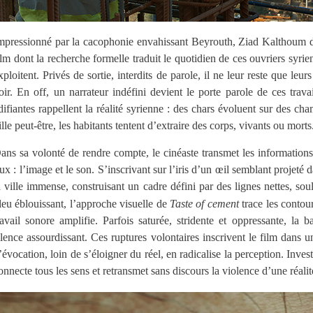
mpressionné par la cacophonie envahissant Beyrouth, Ziad Kalthoum dé
ilm dont la recherche formelle traduit le quotidien de ces ouvriers syri
xploitent. Privés de sortie, interdits de parole, il ne leur reste que leu
oir. En off, un narrateur indéfini devient le porte parole de ces tra
difiantes rappellent la réalité syrienne : des chars évoluent sur des ch
ille peut-être, les habitants tentent d’extraire des corps, vivants ou morts
ans sa volonté de rendre compte, le cinéaste transmet les informations 
lux : l’image et le son. S’inscrivant sur l’iris d’un œil semblant projeté 
a ville immense, construisant un cadre défini par des lignes nettes, sou
leu éblouissant, l’approche visuelle de
Taste of cement
trace les contou
ravail sonore amplifie. Parfois saturée, stridente et oppressante, l
ilence assourdissant. Ces ruptures volontaires inscrivent le film dans
’évocation, loin de s’éloigner du réel, en radicalise la perception. Inve
onnecte tous les sens et retransmet sans discours la violence d’une réal