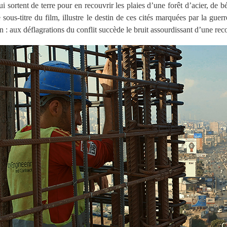
ui sortent de terre pour en recouvrir les plaies d’une forêt d’acier, de b
e sous-titre du film, illustre le destin de ces cités marquées par la guer
in : aux déflagrations du conflit succède le bruit assourdissant d’une re