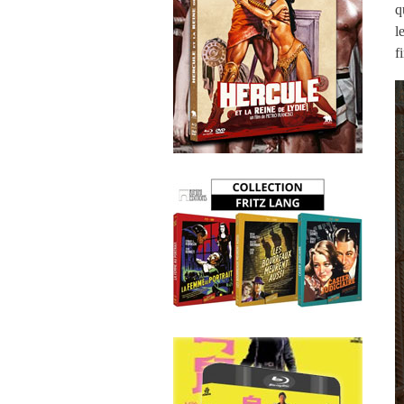
q
l
f