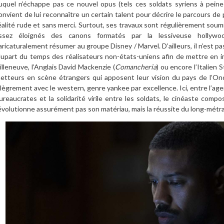
uquel n’échappe pas ce nouvel opus (tels ces soldats syriens à peine
onvient de lui reconnaître un certain talent pour décrire le parcours d
éalité rude et sans merci. Surtout, ses travaux sont régulièrement soum
ssez éloignés des canons formatés par la lessiveuse hollywo
aricaturalement résumer au groupe Disney / Marvel. D’ailleurs, il n’est pas
lupart du temps des réalisateurs non-états-uniens afin de mettre en 
illeneuve, l’Anglais David Mackenzie (
Comancheria
) ou encore l’Italien 
etteurs en scène étrangers qui apposent leur vision du pays de l’Onc
llègrement avec le western, genre yankee par excellence. Ici, entre l’agen
ureaucrates et la solidarité virile entre les soldats, le cinéaste compo
évolutionne assurément pas son matériau, mais la réussite du long-métrag