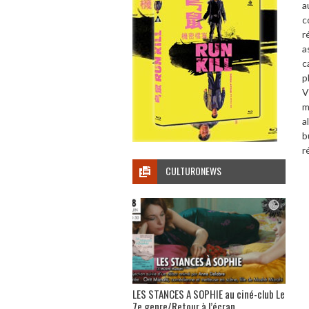
a
c
r
a
c
p
V
m
a
b
r
CULTURONEWS
LES STANCES A SOPHIE au ciné-club Le
7e genre/Retour à l’écran