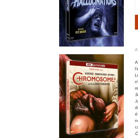
A
A
l
L
n
m
S
J
d
é
n
c
C