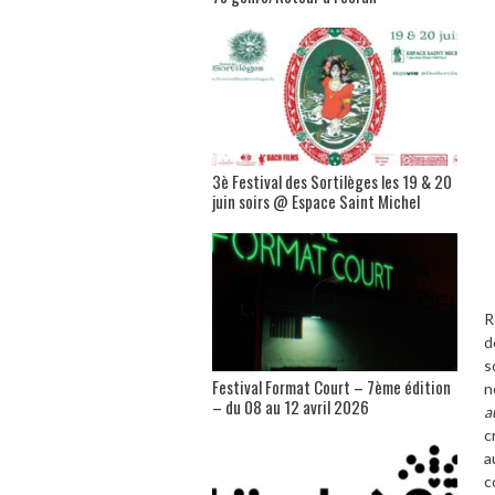
3è Festival des Sortilèges les 19 & 20
juin soirs @ Espace Saint Michel
R
d
s
Festival Format Court – 7ème édition
n
– du 08 au 12 avril 2026
a
c
a
c