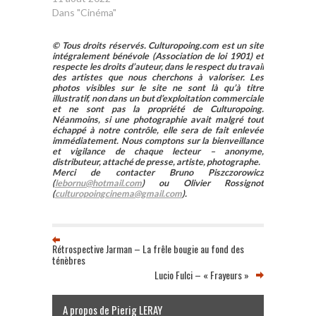
Dans "Cinéma"
© Tous droits réservés. Culturopoing.com est un site
intégralement bénévole (Association de loi 1901) et
respecte les droits d’auteur, dans le respect du travail
des artistes que nous cherchons à valoriser. Les
photos visibles sur le site ne sont là qu’à titre
illustratif, non dans un but d’exploitation commerciale
et ne sont pas la propriété de Culturopoing.
Néanmoins, si une photographie avait malgré tout
échappé à notre contrôle, elle sera de fait enlevée
immédiatement. Nous comptons sur la bienveillance
et vigilance de chaque lecteur – anonyme,
distributeur, attaché de presse, artiste, photographe.
Merci de contacter Bruno Piszczorowicz
(
lebornu@hotmail.com
) ou Olivier Rossignot
(
culturopoingcinema@gmail.com
).
Rétrospective Jarman – La frêle bougie au fond des
ténèbres
Lucio Fulci – « Frayeurs »
A propos de Pierig LERAY