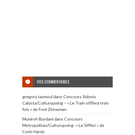
VOS COMMENTAIRES
gregory tarmoul
dans
Concours Sidonis
Calysta/Culturopoing – « Le Train sifflera trois
fois » de Fred Zinneman
Muniroh Burdani
dans
Concours
Metropolitan/Culturopoing -« Le Sifflet » de
Corin Hardy