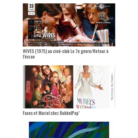
WIVES (1975) au ciné-club Le 7e genre/Retour à
l’écran
Foxes et Muriel chez BubbelPop’