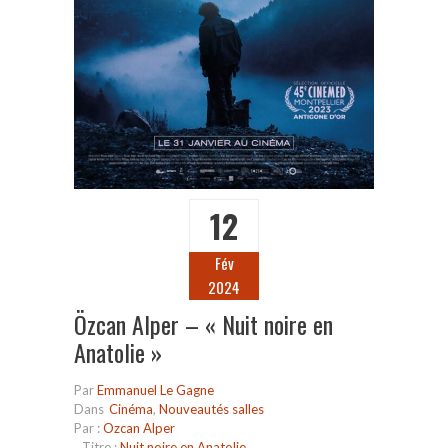
12
Fév
2024
Özcan Alper – « Nuit noire en
Anatolie »
Par
Emmanuel Le Gagne
Dans
Cinéma
,
Nouveautés salles
Par :
Ozcan Alper
Titre :
Nuit noire en Anatolie