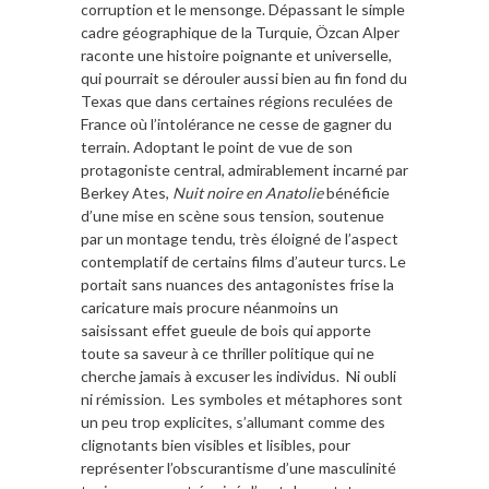
corruption et le mensonge. Dépassant le simple
cadre géographique de la Turquie, Özcan Alper
raconte une histoire poignante et universelle,
qui pourrait se dérouler aussi bien au fin fond du
Texas que dans certaines régions reculées de
France où l’intolérance ne cesse de gagner du
terrain. Adoptant le point de vue de son
protagoniste central, admirablement incarné par
Berkey Ates,
Nuit noire en Anatolie
bénéficie
d’une mise en scène sous tension, soutenue
par un montage tendu, très éloigné de l’aspect
contemplatif de certains films d’auteur turcs. Le
portait sans nuances des antagonistes frise la
caricature mais procure néanmoins un
saisissant effet gueule de bois qui apporte
toute sa saveur à ce thriller politique qui ne
cherche jamais à excuser les individus. Ni oubli
ni rémission. Les symboles et métaphores sont
un peu trop explicites, s’allumant comme des
clignotants bien visibles et lisibles, pour
représenter l’obscurantisme d’une masculinité