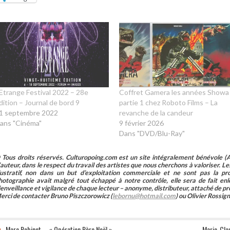
’Etrange Festival 2022 – 28e
Coffret Gamera les années Showa
dition – Journal de bord 9
partie 1 chez Roboto Films – La
1 septembre 2022
revanche de la candeur
ans "Cinéma"
9 février 2026
Dans "DVD/Blu-Ray"
 Tous droits réservés. Culturopoing.com est un site intégralement bénévole (As
’auteur, dans le respect du travail des artistes que nous cherchons à valoriser. Les 
llustratif, non dans un but d’exploitation commerciale et ne sont pas la p
hotographie avait malgré tout échappé à notre contrôle, elle sera de fait 
ienveillance et vigilance de chaque lecteur – anonyme, distributeur, attaché de pr
erci de contacter Bruno Piszczorowicz (
lebornu@hotmail.com
) ou Olivier Rossign
Marc Robinet – « Opération Père Noël »
Marie-Clau