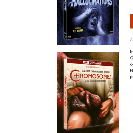
A
I
G
c
N
p