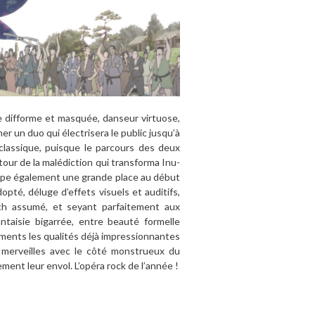
e difforme et masquée, danseur virtuose,
er un duo qui électrisera le public jusqu’à
zclassique, puisque le parcours des deux
our de la malédiction qui transforma Inu-
cupe également une grande place au début
pté, déluge d’effets visuels et auditifs,
sch assumé, et seyant parfaitement aux
antaisie bigarrée, entre beauté formelle
ments les qualités déjà impressionnantes
es merveilles avec le côté monstrueux du
ment leur envol. L’opéra rock de l’année !