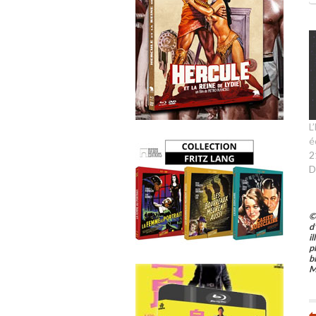
L
é
2
D
©
d
i
p
b
M