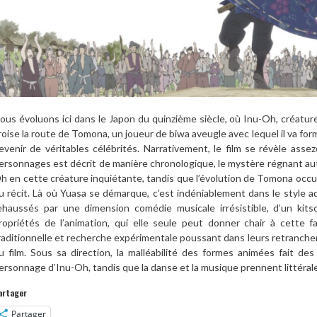
ous évoluons ici dans le Japon du quinzième siècle, où Inu-Oh, créatur
roise la route de Tomona, un joueur de biwa aveugle avec lequel il va form
evenir de véritables célébrités. Narrativement, le film se révèle asse
ersonnages est décrit de manière chronologique, le mystère régnant aut
h en cette créature inquiétante, tandis que l’évolution de Tomona oc
u récit. Là où Yuasa se démarque, c’est indéniablement dans le style ado
ehaussés par une dimension comédie musicale irrésistible, d’un kit
ropriétés de l’animation, qui elle seule peut donner chair à cette f
raditionnelle et recherche expérimentale poussant dans leurs retranche
u film. Sous sa direction, la malléabilité des formes animées fait d
ersonnage d’Inu-Oh, tandis que la danse et la musique prennent littérale
artager
Partager