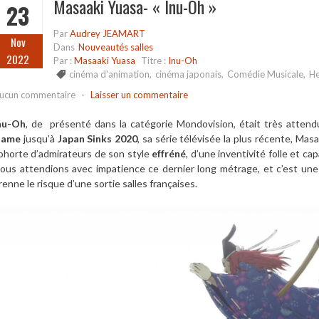
Masaaki Yuasa- « Inu-Oh »
23
Par
Audrey JEAMART
Nov
Dans
Nouveautés salles
2022
Par :
Masaaki Yuasa
Titre :
Inu-Oh
cinéma d'animation
,
cinéma japonais
,
Comédie Musicale
,
He
ucun commentaire
-
Laisser un commentaire
nu-Oh
, de présenté dans la catégorie Mondovision, était très atten
ame
jusqu’à
Japan Sinks 2020
, sa série télévisée la plus récente, Mas
ohorte d’admirateurs de son style
effréné
, d’une inventivité folle et c
ous attendions avec impatience ce dernier long métrage, et c’est une
renne le risque d’une sortie salles françaises.