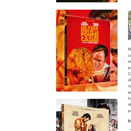
N
c
d
p
O
d
r
p
t
d
p
P