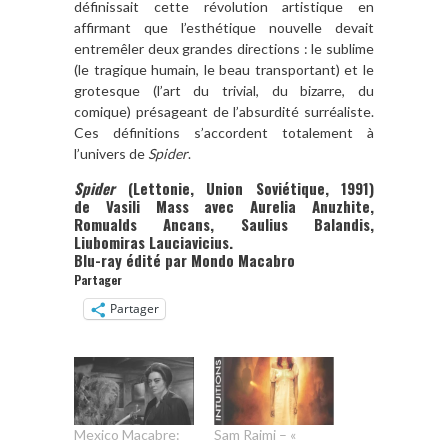
définissait cette révolution artistique en
affirmant que l’esthétique nouvelle devait
entremêler deux grandes directions : le sublime
(le tragique humain, le beau transportant) et le
grotesque (l’art du trivial, du bizarre, du
comique) présageant de l’absurdité surréaliste.
Ces définitions s’accordent totalement à
l’univers de
Spider
.
Spider
(Lettonie, Union Soviétique, 1991)
de Vasili Mass avec Aurelia Anuzhite,
Romualds Ancans, Saulius Balandis,
Liubomiras Lauciavicius.
Blu-ray édité par Mondo Macabro
Partager
Partager
Mexico Macabre:
Sam Raimi – «