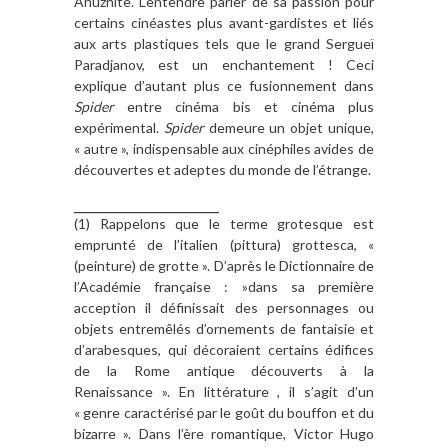
Anuzhite. L’entendre parler de sa passion pour
certains cinéastes plus avant-gardistes et liés
aux arts plastiques tels que le grand Sergueï
Paradjanov, est un enchantement ! Ceci
explique d’autant plus ce fusionnement dans
Spider
entre cinéma bis et cinéma plus
expérimental.
Spider
demeure un objet unique,
« autre », indispensable aux cinéphiles avides de
découvertes et adeptes du monde de l’étrange.
_____________________________
(1) Rappelons que le terme grotesque est
emprunté de l’italien (pittura) grottesca, «
(peinture) de grotte ». D’après le Dictionnaire de
l’Académie française : »dans sa première
acception il définissait des personnages ou
objets entremêlés d’ornements de fantaisie et
d’arabesques, qui décoraient certains édifices
de la Rome antique découverts à la
Renaissance ». En littérature , il s’agit d’un
« genre caractérisé par le goût du bouffon et du
bizarre ». Dans l’ère romantique, Victor Hugo