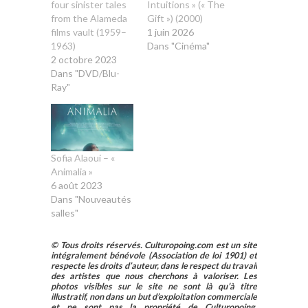
four sinister tales
Intuitions » (« The
from the Alameda
Gift ») (2000)
films vault (1959–
1 juin 2026
1963)
Dans "Cinéma"
2 octobre 2023
Dans "DVD/Blu-
Ray"
Sofia Alaoui – «
Animalia »
6 août 2023
Dans "Nouveautés
salles"
© Tous droits réservés. Culturopoing.com est un site
intégralement bénévole (Association de loi 1901) et
respecte les droits d’auteur, dans le respect du travail
des artistes que nous cherchons à valoriser. Les
photos visibles sur le site ne sont là qu’à titre
illustratif, non dans un but d’exploitation commerciale
et ne sont pas la propriété de Culturopoing.