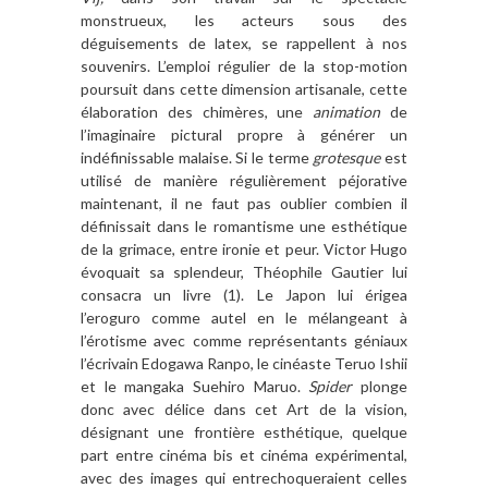
monstrueux, les acteurs sous des
déguisements de latex, se rappellent à nos
souvenirs. L’emploi régulier de la stop-motion
poursuit dans cette dimension artisanale, cette
élaboration des chimères, une
animation
de
l’imaginaire pictural propre à générer un
indéfinissable malaise. Si le terme
grotesque
est
utilisé de manière régulièrement péjorative
maintenant, il ne faut pas oublier combien il
définissait dans le romantisme une esthétique
de la grimace, entre ironie et peur. Victor Hugo
évoquait sa splendeur, Théophile Gautier lui
consacra un livre (1). Le Japon lui érigea
l’eroguro comme autel en le mélangeant à
l’érotisme avec comme représentants géniaux
l’écrivain Edogawa Ranpo, le cinéaste Teruo Ishii
et le mangaka Suehiro Maruo.
Spider
plonge
donc avec délice dans cet Art de la vision,
désignant une frontière esthétique, quelque
part entre cinéma bis et cinéma expérimental,
avec des images qui entrechoqueraient celles